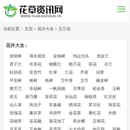
当前位置：
主页
>
花卉大全
>
玉兰花
花卉大全 :
发财树
滴水观音
金钱树
鸿运当头
虎皮兰
君子兰
长寿花
蝴蝶兰
栀子花
茶花
吊兰
杜鹃花
富贵竹
红掌
兰花
芦荟
绿萝
平安树
榕树
铁树
万年青
文竹
橡皮树
蟹爪兰
幸福树
一帆风顺
月季花
郁金香
玉树
碧玉
康乃馨
茉莉花
水仙花
铜钱草
红豆杉
仙人掌
风信子
常春藤
绣球花
罗汉松
海棠花
玫瑰花
薰衣草
羊蹄甲
金花茶
番红花
木槿
花烟草
蓝花楹
紫花地丁
美女樱
玉簪花
月见草
五色梅
蓝雪花
十大功劳
勿忘我
茶梅