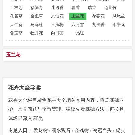
半枝莲
福禄考
迷迭香
藿香
瑞香
龟背竹
孔雀草
金鱼草
凤仙花
玉兰花
探春花
凤尾兰
天竺葵
马蹄莲
三角梅
六月雪
九里香
牵牛花
含羞草
牡丹花
向日葵
一品红
玉兰花
花卉大全导读
花卉大全栏目聚焦花卉大全相关实用内容，覆盖基础养
护、常见问题与季节管理。建议先看基础方法，再按具
体场景深入阅读。
专题入口：
发财树
/
滴水观音
/
金钱树
/
鸿运当头
/
虎皮