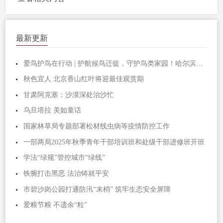
最新更新
爱鸟护鸟在行动 | 护航候鸟迁徙，守护鸟类家园！哈尔滨青少年在行动……
秋色宜人 北京香山红叶将迎最佳观赏期
甘肃阿克塞：沙漠深处治沙忙
乌旦塔拉 美如童话
国家林草局专题部署松材线虫病等疫情防控工作
一部两局2025年秋季青年干部培训班和处级干部进修班开班
学法“绿规”管控城市“绿线”
铁腕打击黑恶 法治铸就平安
市碧沙岗公园打通防汛“末梢” 筑牢生态安全屏障
爱粮节粮 不遗余“粒”