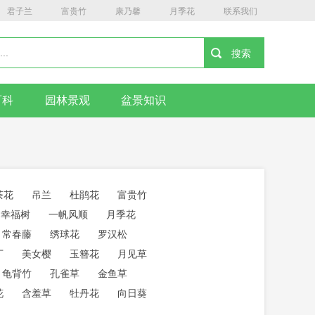
君子兰
富贵竹
康乃馨
月季花
联系我们
百科
园林景观
盆景知识
茶花
吊兰
杜鹃花
富贵竹
幸福树
一帆风顺
月季花
常春藤
绣球花
罗汉松
丁
美女樱
玉簪花
月见草
龟背竹
孔雀草
金鱼草
花
含羞草
牡丹花
向日葵