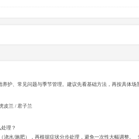
础养护、常见问题与季节管理。建议先看基础方法，再按具体场
虎皮兰
/
君子兰
么处理？
作（浇水/施肥），再根据症状分步处理，避免一次性大幅调整。