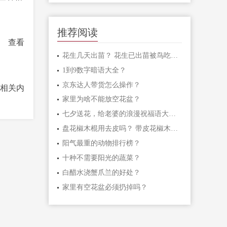
推荐阅读
。
查看
花生几天出苗？ 花生已出苗被鸟吃怎么办？
1到9数字暗语大全？
京东达人带货怎么操作？
相关内
家里为啥不能放空花盆？
七夕送花，给老婆的浪漫祝福语大汇总
盘花椒木棍用去皮吗？ 带皮花椒木棍怎样盘玩？
阳气最重的动物排行榜？
十种不需要阳光的蔬菜？
白醋水浇蟹爪兰的好处？
家里有空花盆必须扔掉吗？