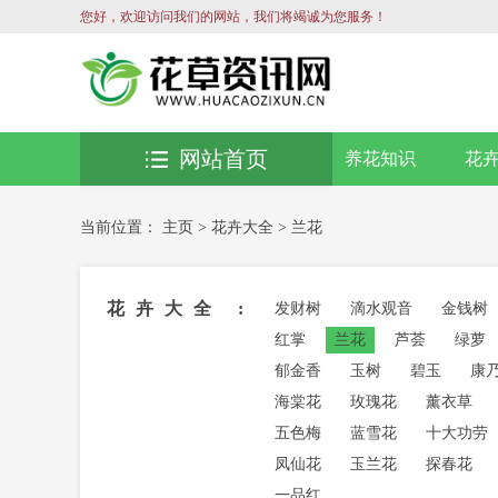
您好，欢迎访问我们的网站，我们将竭诚为您服务！
网站首页
养花知识
花
当前位置：
主页
>
花卉大全
>
兰花
花卉大全 :
发财树
滴水观音
金钱树
红掌
兰花
芦荟
绿萝
郁金香
玉树
碧玉
康
海棠花
玫瑰花
薰衣草
五色梅
蓝雪花
十大功劳
凤仙花
玉兰花
探春花
一品红