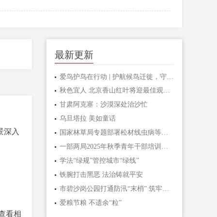
最新更新
爱鸟护鸟在行动 | 护航候鸟迁徙，守护鸟类家园！哈尔滨青少年在行动……
秋色宜人 北京香山红叶将迎最佳观赏期
甘肃阿克塞：沙漠深处治沙忙
乌旦塔拉 美如童话
景深入
国家林草局专题部署松材线虫病等疫情防控工作
一部两局2025年秋季青年干部培训班和处级干部进修班开班
学法“绿规”管控城市“绿线”
铁腕打击黑恶 法治铸就平安
市碧沙岗公园打通防汛“末梢” 筑牢生态安全屏障
爱粮节粮 不遗余“粒”
查看相