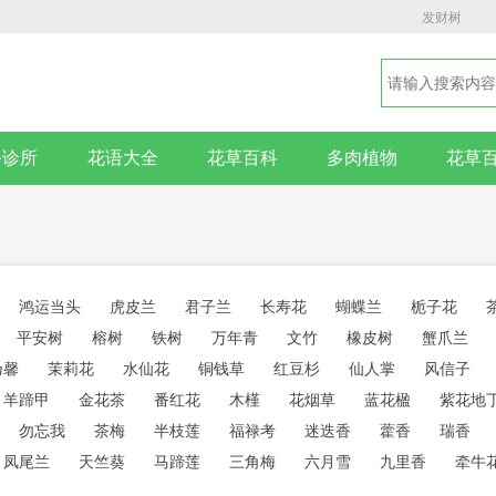
发财树
卉诊所
花语大全
花草百科
多肉植物
花草
鸿运当头
虎皮兰
君子兰
长寿花
蝴蝶兰
栀子花
平安树
榕树
铁树
万年青
文竹
橡皮树
蟹爪兰
乃馨
茉莉花
水仙花
铜钱草
红豆杉
仙人掌
风信子
羊蹄甲
金花茶
番红花
木槿
花烟草
蓝花楹
紫花地
勿忘我
茶梅
半枝莲
福禄考
迷迭香
藿香
瑞香
凤尾兰
天竺葵
马蹄莲
三角梅
六月雪
九里香
牵牛