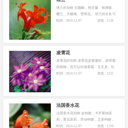
瓜的观赏价值
球兰的别称 马骝解、狗舌藤、铁脚板、
樱兰、天蝶梅、雪球花。 球兰的生长习
性 球兰为热待机亚热带野生品种，多附
时间 : 2024-12-07
浏览 : 1126
生于树干、石壁上。球兰喜欢温暖的环
境，喜欢高温、高湿、半阴的环境，夏
秋季节需要较高的空气湿度，忌烈日暴
晒，光照过强，叶色会泛黄，色彩粗涩
而无光泽。最适宜的生长温度为 20~25
凌霄花
℃。 球兰相对
凌霄花的别称 凌霄花是紫葳科，凌霄属
的植物，也可以叫做紫葳、五爪龙、红
花倒水莲、倒挂金钟、上树龙、上树蜈
时间 : 2024-12-07
浏览 : 1125
蚣、白狗肠、吊墙花、堕胎花、芰华、
藤罗花。 凌霄花的生长习性 凌霄花喜欢
温暖的环境，喜欢光照，幼株的耐寒力
比较差。家庭养护中要保证足够的光
照，若光照不足，虽然可以正常生长，
法国香水花
但枝条会很纤弱，有徒长的
法国香水花别称 金钩吻，卡罗莱纳茉
莉，黄花茉莉，常绿钩吻，北美钩吻，
加罗林素馨，断肠草。 法国香水花生长
时间 : 2024-12-07
浏览 : 1110