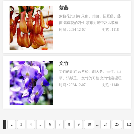
为干旱，若土壤不能保水，植株很容易
死亡。 铁线莲的耐寒性较强，可耐 -20
紫藤
℃低温。但经常
紫藤花的别称 朱藤、招藤、招豆藤、藤
萝 紫藤花的习性 紫藤为暖带及温带植
物，对环境的适应性极强，喜光，耐阴
时间 : 2024-12-07
浏览 : 1118
耐寒。 可以生长在贫瘠潮湿的土壤中，
但土层深厚，排水较好，向阳避风的地
方更适合栽培紫藤花。 紫藤花有主根和
侧根。主根较深，侧根较浅，不耐移
栽。 紫藤花生长较快，寿命较长，缠绕
文竹
能力强，对其他植物有
文竹的别称 云片松、刺天冬、云竹、山
草、鸡绒芝。 文竹的习性 文竹性喜温暖
湿润和半阴通风的环境，冬季不耐严
时间 : 2024-12-07
浏览 : 1140
寒，不耐旱，不能浇太多水，根会腐
烂，夏季忌阳光直射。 文竹适宜生长在
疏松肥沃排水良好的富含腐殖质的砂质
壤土中。 家庭养护中，室温保持在12-
18℃之间为宜，超过20℃时要通风散
热，生长最适宜温度
1
2
3
4
5
6
7
8
9
10
...
24
25
1/25