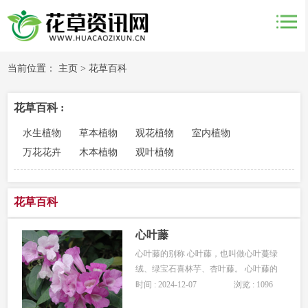
当前位置：
主页
>
花草百科
花草百科 :
水生植物
草本植物
观花植物
室内植物
万花花卉
木本植物
观叶植物
花草百科
心叶藤
心叶藤的别称 心叶藤，也叫做心叶蔓绿
绒、绿宝石喜林芋、杏叶藤。 心叶藤的
生长习性 心叶藤是喜欢半阴的生长环境
时间 : 2024-12-07
浏览 : 1096
的，以温暖的生长环境为佳，注意要求