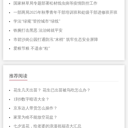
国家林草局专题部署松材线虫病等疫情防控工作
一部两局2025年秋季青年干部培训班和处级干部进修班开班
学法“绿规”管控城市“绿线”
铁腕打击黑恶 法治铸就平安
市碧沙岗公园打通防汛“末梢” 筑牢生态安全屏障
爱粮节粮 不遗余“粒”
推荐阅读
花生几天出苗？ 花生已出苗被鸟吃怎么办？
1到9数字暗语大全？
京东达人带货怎么操作？
家里为啥不能放空花盆？
七夕送花，给老婆的浪漫祝福语大汇总