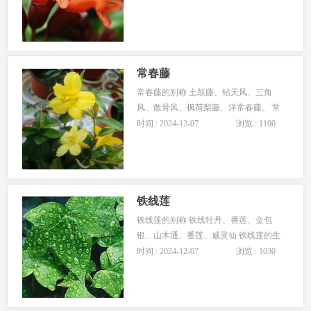
习性 法国香水花性喜阳光，稍荫也可。
在暖和，湿润，肥沃条件下十分丰茂。
不耐寒。不可长期置于荫蔽处，夏季防
止烈日暴晒。生长期浇水“见干见湿，浇
则浇透”，冬季控制水分，保持土壤微湿
常春藤
略干。 法国香水花花
常春藤的别称 土鼓藤、钻天风、三角
风、散骨风、枫荷梨藤、洋常春藤。 常
春藤的生长习性 常春藤为阴性藤本植
时间 : 2024-12-07
浏览 : 1100
物，喜阴，但在全光照环境下亦可生
长。更喜欢温暖湿润的环境，不耐寒。
常春藤对土壤的要求不严，稍湿润、疏
松肥沃的土壤更适合它生长，但土壤中
的盐碱含量不能过低。 常春藤常攀援于
铁线莲
林缘树木、林下路旁、岩石
铁线莲的别称 铁线牡丹、番莲、金包
银、山木通、番莲、威灵仙 铁线莲的生
长习性 铁线莲生长在低山区的丘陵灌丛
时间 : 2024-12-07
浏览 : 1030
中。主要分布在广西、广东、湖南、江
西，日本也有栽培。 铁线莲喜欢肥沃、
排水良好的碱性壤土，忌积水。夏季较