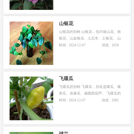
生长的环境湿润一些，心叶藤比较怕阳
光直射。 心叶藤的作用 心叶藤具有很好
的观赏价值，它的叶子是心形的，颜色
深绿，十分的有气质。将心叶藤养殖在
山银花
多种场所，都比较适
山银花的别称 山银花，也叫做山花、南
银花、山金银花、土忍冬、土银花。 山
银花的繁殖方法 山银花属于藤本植物，
时间 : 2024-12-07
浏览 : 1059
在繁殖的时候，多是采取播种繁殖和扦
插繁殖的。 山银花和金银花的区别 山银
花和金银花，总的来讲，是具体四点不
同的。首先就是气味，山银花的味道比
较重，而金银花则具有清香。其次就是
飞碟瓜
大小，金银花的花朵
飞碟瓜的别称 飞碟瓜，别名是碟瓜、碟
形瓜、齿缘瓜、扁圆西葫芦。 飞碟瓜的
生长习性 飞碟瓜喜欢温暖的环境，它适
时间 : 2024-12-07
浏览 : 1082
宜的生长温度是在13℃——28℃之间，
温度注意不能过高，过低的话也会影响
植株的生长的。飞碟瓜比较喜欢光照，
并且喜欢湿润，空气湿度要保持较高。
选择土壤的时候要选择沙质土壤。 飞碟
球兰