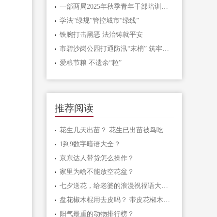
一部两局2025年秋季青年干部培训班和处级干部进修班开班
学法“绿规”管控城市“绿线”
铁腕打击黑恶 法治铸就平安
市碧沙岗公园打通防汛“末梢” 筑牢生态安全屏障
爱粮节粮 不遗余“粒”
推荐阅读
花生几天出苗？ 花生已出苗被鸟吃怎么办？
1到9数字暗语大全？
京东达人带货怎么操作？
家里为啥不能放空花盆？
七夕送花，给老婆的浪漫祝福语大汇总
盘花椒木棍用去皮吗？ 带皮花椒木棍怎样盘玩？
阳气最重的动物排行榜？