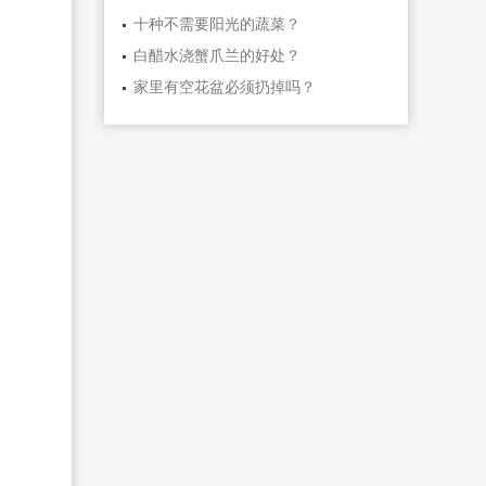
十种不需要阳光的蔬菜？
白醋水浇蟹爪兰的好处？
家里有空花盆必须扔掉吗？