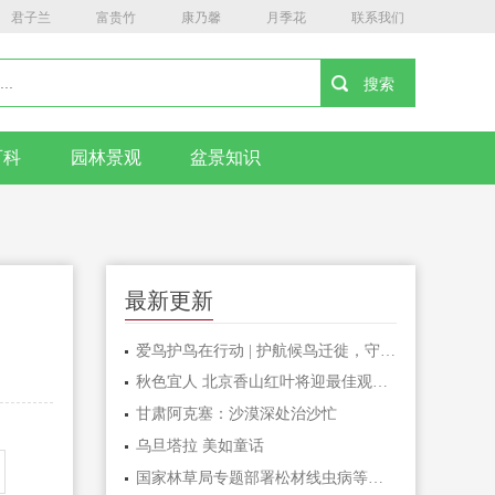
君子兰
富贵竹
康乃馨
月季花
联系我们
百科
园林景观
盆景知识
最新更新
爱鸟护鸟在行动 | 护航候鸟迁徙，守护鸟类家园！哈尔滨青少年在行动……
秋色宜人 北京香山红叶将迎最佳观赏期
甘肃阿克塞：沙漠深处治沙忙
乌旦塔拉 美如童话
国家林草局专题部署松材线虫病等疫情防控工作