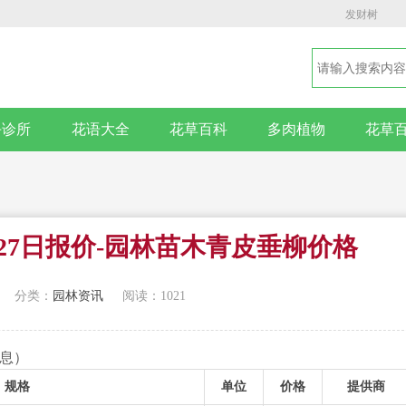
发财树
卉诊所
花语大全
花草百科
多肉植物
花草
月27日报价-园林苗木青皮垂柳价格
分类：
园林资讯
阅读：1021
信息）
规格
单位
价格
提供商