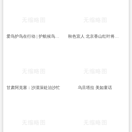
爱鸟护鸟在行动 | 护航候鸟迁徙，守护鸟类家园！哈尔滨青少年在行动……
秋色宜人 北京香山红叶将迎最佳观赏期
甘肃阿克塞：沙漠深处治沙忙
乌旦塔拉 美如童话