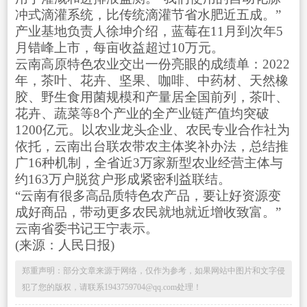
冲式滴灌系统，比传统滴灌节省水肥近五成。”
产业基地负责人徐坤介绍，蓝莓在11月到次年5
月错峰上市，每亩收益超过10万元。
云南高原特色农业交出一份亮眼的成绩单：2022
年，茶叶、花卉、坚果、咖啡、中药材、天然橡
胶、野生食用菌规模和产量居全国前列，茶叶、
花卉、蔬菜等8个产业的全产业链产值均突破
1200亿元。以农业龙头企业、农民专业合作社为
依托，云南出台联农带农主体奖补办法，总结推
广16种机制，全省近3万家新型农业经营主体与
约163万户脱贫户形成紧密利益联结。
“云南有很多高品质特色农产品，要让好资源变
成好商品，带动更多农民就地就近增收致富。”
云南省委书记王宁表示。
(来源：人民日报)
郑重声明：部分文章来源于网络，仅作为参考，如果网站中图片和文字侵
犯了您的版权，请联系1943759704@qq.com处理！