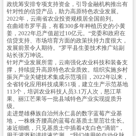
政统筹安排专项支持资金，引导金融机构推出有
针对性的信贷产品，助力高原特色农业发展。
2022年，云南省农业投资规模居全国前列。
在曲靖市罗平县，有着300多年种植历史的小黄
姜，2022年总产值超过10亿元。“党委和政府在
信贷支持、市场培育方面的政策扶持力度很大，
发展前景令人期待。”罗平县生姜技术推广站副
站长张万坤说。
针对产业发展所需，云南强化农业科技和装备支
撑，持续提升高原特色农业质效。组织实施乡村
振兴产业关键技术集成示范项目，2022年以来，
全省转化应用科技成果51项，建立生产示范基地
113个，培训农业科技人员3.1万人次，怒江草
果、丽江芒果等一批县域特色产业实现提质升
级。
走进楚雄彝族自治州永仁县的数字蓝莓产业基
地，一株株齐腰高的蓝莓在基质土里茁壮生长。
凑近细瞧，只见基质土中插着4支白色“滴箭”，
用于灌溉和进排液监测。“我们使用的自动化脉