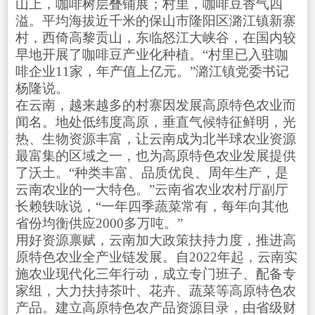
山上，咖啡树层叠铺展；村里，咖啡豆香气四
溢。平均海拔近千米的保山市隆阳区潞江镇新寨
村，西倚高黎贡山，东临怒江大峡谷，在国内较
早地开展了咖啡豆产业化种植。“村里已入驻咖
啡企业11家，年产值上亿元。”潞江镇党委书记
杨隆说。
在云南，越来越多的村寨因发展高原特色农业而
闻名。地处低纬度高原，垂直气候特征鲜明，光
热、生物资源丰富，让云南成为北半球农业资源
最富集的区域之一，也为高原特色农业发展提供
了沃土。“种类丰富、品质优良、周年生产，是
云南农业的一大特色。”云南省农业农村厅副厅
长赖轶咏说，“一年四季蔬菜常有，每年向其他
省份均衡供应2000多万吨。”
用好资源禀赋，云南加大政策扶持力度，推进高
原特色农业全产业链发展。自2022年起，云南实
施农业现代化三年行动，成立专门班子、配备专
家组，大力扶持茶叶、花卉、蔬菜等高原特色农
产品。建立高原特色农产品资源目录，由省级财