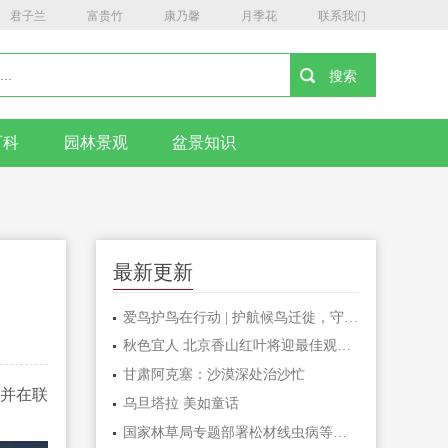
君子兰
富贵竹
康乃馨
月季花
联系我们
百科
园林景观
盆景知识
最新更新
爱鸟护鸟在行动 | 护航候鸟迁徙，守护鸟类家园！哈尔滨青少年在行动……
秋色宜人 北京香山红叶将迎最佳观赏期
甘肃阿克塞：沙漠深处治沙忙
，并在联
乌旦塔拉 美如童话
国家林草局专题部署松材线虫病等疫情防控工作