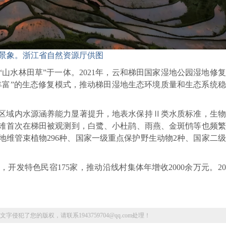
景象。浙江省自然资源厅供图
山水林田草”于一体。2021年，云和梯田国家湿地公园湿地修
丰富”的生态修复模式，推动梯田湿地生态环境质量和生态系统
，区域内水源涵养能力显著提升，地表水保持Ⅱ类水质标准，生
角雉首次在梯田被观测到，白鹭、小杜鹃、雨燕、金斑鸻等也频
地维管束植物296种、国家一级重点保护野生动物2种、国家二
发特色民宿175家，推动沿线村集体年增收2000余万元。20
了您的版权，请联系1943759704@qq.com处理！