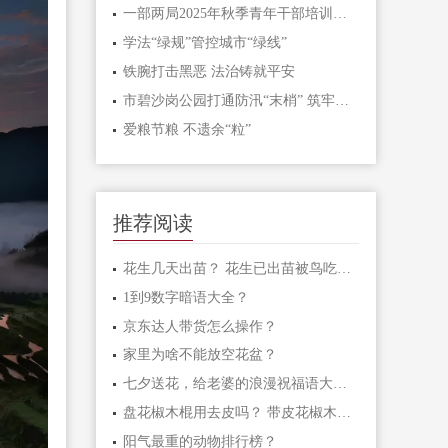
一部两局2025年秋季青年干部培训班和处级干部进修班开班
学法“绿规”管控城市“绿线”
铁腕打击黑恶 法治铸就平安
市碧沙岗公园打通防汛“末梢” 筑牢生态安全屏障
爱粮节粮 不遗余“粒”
推荐阅读
花生几天出苗？ 花生已出苗被鸟吃怎么办？
1到9数字暗语大全？
京东达人带货怎么操作？
家里为啥不能放空花盆？
七夕送花，给老婆的浪漫祝福语大汇总
盘花椒木棍用去皮吗？ 带皮花椒木棍怎样盘玩？
阳气最重的动物排行榜？