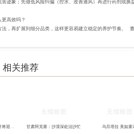
虫害迹象；先做低风险纠偏（控水、改善通风）再进行药剂或换
入更高效吗？
方法，再扩展到细分品类，这样更容易建立稳定的养护节奏。
相关推荐
秋色宜人 北京香山红叶将迎最佳观赏期
甘肃阿克塞：沙漠深处治沙忙
乌旦塔拉 美如童