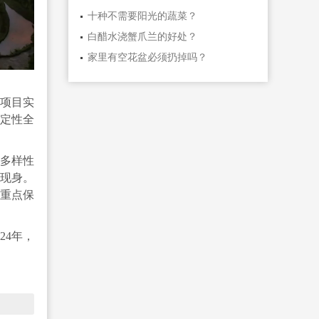
十种不需要阳光的蔬菜？
白醋水浇蟹爪兰的好处？
家里有空花盆必须扔掉吗？
复项目实
稳定性全
物多样性
繁现身。
级重点保
24年，