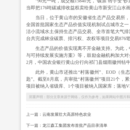
“90元一吨，成交额15840元，‘碳票’转手
当即把176吨碳减排收益权卖给黄山市新安江山水
当日，位于黄山市的安徽省生态产品交易所，
全国首批国家生态产品价值实现机制试点城市之一
洁小流域水土保持生态产品交易、全市首笔大气排
台共完成林业碳票、排污权、农权等项目交易876笔
生态产品的价值实现离不开金融支持。为此，
与可持续发展实施方案》等，鼓励金融机构加大对
2月，中国农业银行黄山分行向祁门县烟雨徽州牯
此外，黄山市还推出“村落徽州”、EOD（生
匙”。截至8月底，共审批“村落徽州”项目21个，累计
项目被纳入省级库、1个项目被纳入国家库；落地VEP
郑重声明：部分文章来源于网络，仅作为参考，如果网站中图片和文字侵犯
上一篇：
云南发展壮大高原特色农业
下一篇：
龙江森工集团发布首批产品目录清单