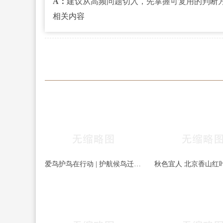
A：
建议从高频问题切入，先掌握可复用的判断
相关内容
爱鸟护鸟在行动 | 护航候鸟迁徙，守护鸟类家园！哈尔滨青少年在行动……