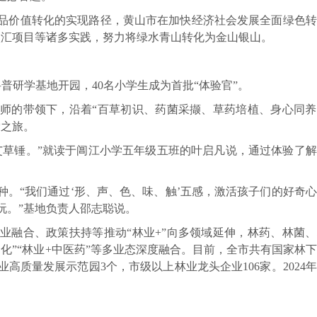
品价值转化的实现路径，黄山市在加快经济社会发展全面绿色转
碳汇项目等诸多实践，努力将绿水青山转化为金山银山。
普研学基地开园，40名小学生成为首批“体验官”。
师的带领下，沿着“百草初识、药菌采撷、草药培植、身心同养
索之旅。
艾草锤。”就读于阊江小学五年级五班的叶启凡说，通过体验了
种。“我们通过‘形、声、色、味、触’五感，激活孩子们的好奇
玩。”基地负责人邵志聪说。
业融合、政策扶持等推动“林业+”向多领域延伸，林药、林菌
文化”“林业+中医药”等多业态深度融合。目前，全市共有国家林
高质量发展示范园3个，市级以上林业龙头企业106家。2024