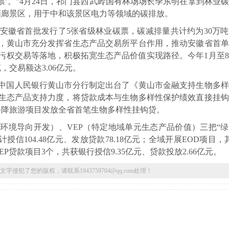
变‘钞票’。”4月24日，祁门县西武岭国有林场场长季东明在拿到林业
画廊景区，用于中和该景区电力等领域的碳排放。
安徽省首批发行了5张省级林业碳票，碳减排量共计约为30万
，黄山市充分发挥省生态产品交易所平台作用，推动安徽省首单
污权交易等落地，积极拓宽生态产品价值实现路径。今年1月至
，交易额达3.06亿元。
中国人民银行黄山市分行制定出台了《黄山市金融支持生物多样
生态产品支持力度，将贷款成本与生物多样性保护绩效直接挂钩
牛降旅游项目发放全省首笔生物多样性挂钩贷。
态环境导向开发）、VEP（特定地域单元生态产品价值）三把“
授信104.48亿元、发放贷款78.18亿元；全域开展EOD项目，
贷款项目3个，共获银行授信9.35亿元、贷款投放2.66亿元。
了您的版权，请联系1943759704@qq.com处理！