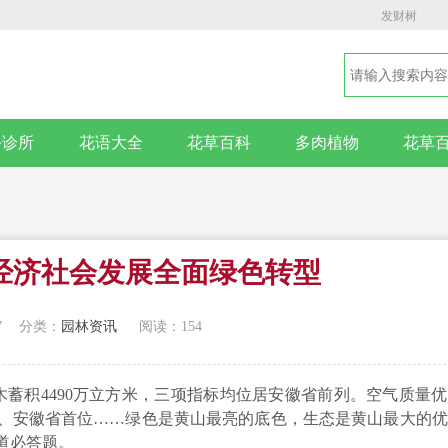
发财树
卉诊所
花语大全
花草百科
多肉植物
花草
经济社会发展全面绿色转型
7
分类：
园林资讯
阅读：154
活立木蓄积4490万立方米，三项指标均位居安徽省前列。空气质量
、安徽省首位……绿色是黄山最亮的底色，生态是黄山最大的优
道必答题。