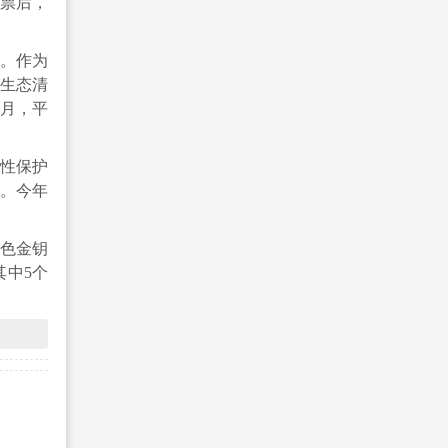
碳票后，
吨。作为
生态清
8月，平
性保护
。今年
绿色金钥
其中5个