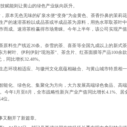
科技赋能则让黄山的绿色产业纵向跃升。
，原本无色无味的矿泉水便“变身”为金黄色、茶香扑鼻的茉莉
生产的速溶茶粉以成品茶或半成品茶为原料，用热水萃取茶叶中
作而成。速溶茶粉赢得市场青睐。今年上半年，该公司实现产值8
茶原料生产线近20条。奈雪的茶、喜茶等全国九成以上的新式
方树叶、伊利伊刻“现泡茶”、茶含片、红茶面膜等产品100余
，同比增长32.48%。
生态环境相适应、与徽州文化底蕴相融合、与黄山城市特质相一
智能化、绿色化、集聚化为方向，大力发展高端绿色食品、高端
今年1月至8月，全市战略性新兴产业产值同比增长4.1%、居
4位。
事又翻开了新篇章。