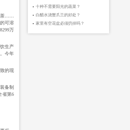
十种不需要阳光的蔬菜？
白醋水浇蟹爪兰的好处？
花茶……
的可溶
家里有空花盆必须扔掉吗？
299万
茶饮生产
款。今年
致的现
装备制
全省第6