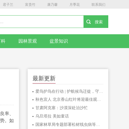
君子兰
富贵竹
康乃馨
月季花
联系我们
百科
园林景观
盆景知识
最新更新
爱鸟护鸟在行动 | 护航候鸟迁徙，守护鸟类家园！哈尔滨青少年在行动……
秋色宜人 北京香山红叶将迎最佳观赏期
甘肃阿克塞：沙漠深处治沙忙
优良率、
乌旦塔拉 美如童话
势。如
国家林草局专题部署松材线虫病等疫情防控工作