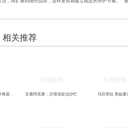
方法，再扩展到细分品类，这样更容易建立稳定的养护节奏。
相关推荐
秋色宜人 北京香山红叶将迎最佳观赏期
甘肃阿克塞：沙漠深处治沙忙
乌旦塔拉 美如童