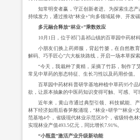
知常明变者赢，守正创新者进。为探索生态产
持续发力，通过推动“林业+”向多领域延伸、开发
多元融合释放“林业+”乘数效应
10月1日，位于祁门县祁山镇的百草园中药材科
小朋友们换上药师服，背起竹篓，在自然教育
解码、巧手匠心”六大板块路线，开启一场本草探
“今天，我栽种了黄精，采摘了竹荪，制作了
常见中草药的形态特征、生长习性以及药用价值。
百草园中药材科普研学基地种植中草药95个品
欲，让原本抽象的中医药知识变得可触、可感、可
近年来，黄山市通过典型引领、科技赋能、产
林下经济如雨后春笋般涌现，“林业+研学”“林业+
范基地4个，省级现代林业示范区8个，省级特色林业
实现林业产值493.5亿元，同比增长7.91%。
“小瓶盖”激活产业升级新动能