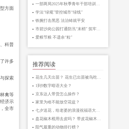
一部两局2025年秋季青年干部培训班和处级干部进修班开班
型方面
学法“绿规”管控城市“绿线”
铁腕打击黑恶 法治铸就平安
市碧沙岗公园打通防汛“末梢” 筑牢生态安全屏障
爱粮节粮 不遗余“粒”
、科普
解了许多
推荐阅读
花生几天出苗？ 花生已出苗被鸟吃怎么办？
心与探索
1到9数字暗语大全？
京东达人带货怎么操作？
、林禽等
下经济示
家里为啥不能放空花盆？
年，全市
七夕送花，给老婆的浪漫祝福语大汇总
盘花椒木棍用去皮吗？ 带皮花椒木棍怎样盘玩？
阳气最重的动物排行榜？