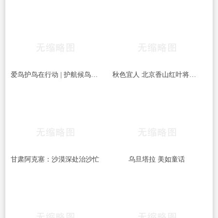
爱鸟护鸟在行动 | 护航候鸟迁徙，守护鸟类家园！哈尔滨青少年在行动……
秋色宜人 北京香山红叶将迎最佳观赏期
甘肃阿克塞：沙漠深处治沙忙
乌旦塔拉 美如童话