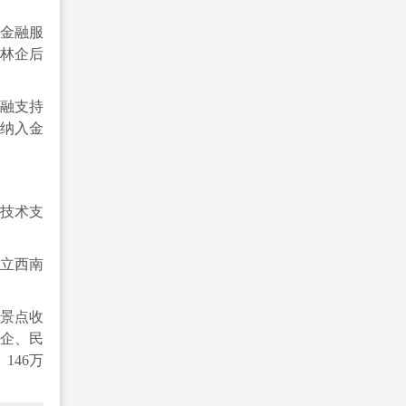
化金融服
林企后
融支持
纳入金
技术支
设立西南
游景点收
国企、民
146万