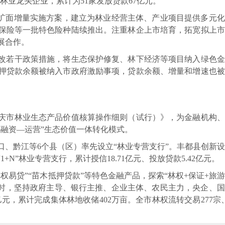
点林业龙头企业，累计为51家发放贷款67亿元。
资扩面增量实施方案，建立为林业经营主体、产业项目提供多元
保险等一批特色险种陆续推出。注重林企上市培育，拓宽拟上市
展合作。
改若干政策措施，将生态保护修复、林下经济等项目纳入绿色金
押贷款余额被纳入市政府激励事项，贷款余额、增量和增速也被
庆市林业生态产品价值核算操作细则（试行）》，为金融机构、
融资—运营”生态价值一体转化模式。
、黔江等6个县（区）率先设立“林业专营支行”。丰都县创新
N”林业专营支行，累计授信18.71亿元、投放贷款5.42亿元。
权易贷”“苗木抵押贷款”等特色金融产品，探索“林权+保证+旅
同时，坚持政府主导、银行主推、企业主体、农民主力，央企、
元，累计完成集体林地收储402万亩。全市林权流转交易277宗、