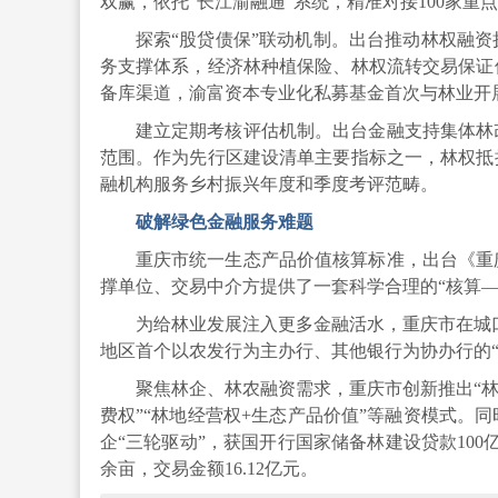
双赢，依托“长江渝融通”系统，精准对接100家重
探索“股贷债保”联动机制。出台推动林权融
务支撑体系，经济林种植保险、林权流转交易保证
备库渠道，渝富资本专业化私募基金首次与林业开
建立定期考核评估机制。出台金融支持集体林
范围。作为先行区建设清单主要指标之一，林权抵
融机构服务乡村振兴年度和季度考评范畴。
破解绿色金融服务难题
重庆市统一生态产品价值核算标准，出台《重
撑单位、交易中介方提供了一套科学合理的“核算—
为给林业发展注入更多金融活水，重庆市在城口
地区首个以农发行为主办行、其他银行为协办行的“1+
聚焦林企、林农融资需求，重庆市创新推出“林
费权”“林地经营权+生态产品价值”等融资模式。
企“三轮驱动”，获国开行国家储备林建设贷款100亿
余亩，交易金额16.12亿元。