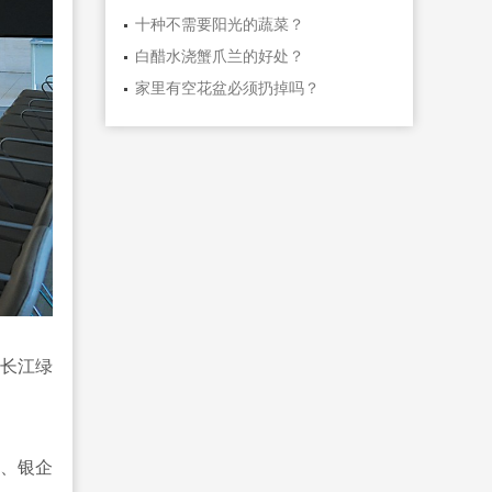
十种不需要阳光的蔬菜？
白醋水浇蟹爪兰的好处？
家里有空花盆必须扔掉吗？
“长江绿
作、银企