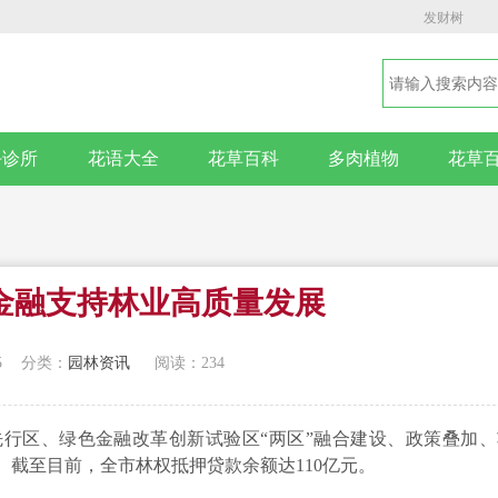
发财树
卉诊所
花语大全
花草百科
多肉植物
花草
金融支持林业高质量发展
5
分类：
园林资讯
阅读：234
行区、绿色金融改革创新试验区“两区”融合建设、政策叠加、
截至目前，全市林权抵押贷款余额达110亿元。