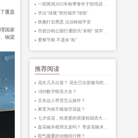
一部两局2025年秋季青年干部培训班和处级干部进修班开班
了覆盖
学法“绿规”管控城市“绿线”
铁腕打击黑恶 法治铸就平安
理国家
市碧沙岗公园打通防汛“末梢” 筑牢生态安全屏障
县、铜梁
爱粮节粮 不遗余“粒”
推荐阅读
花生几天出苗？ 花生已出苗被鸟吃怎么办？
1到9数字暗语大全？
京东达人带货怎么操作？
家里为啥不能放空花盆？
七夕送花，给老婆的浪漫祝福语大汇总
盘花椒木棍用去皮吗？ 带皮花椒木棍怎样盘玩？
阳气最重的动物排行榜？