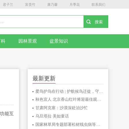
君子兰
富贵竹
康乃馨
月季花
联系我们
百科
园林景观
盆景知识
最新更新
爱鸟护鸟在行动 | 护航候鸟迁徙，守护鸟类家园！哈尔滨青少年在行动……
秋色宜人 北京香山红叶将迎最佳观赏期
甘肃阿克塞：沙漠深处治沙忙
功能互
乌旦塔拉 美如童话
国家林草局专题部署松材线虫病等疫情防控工作