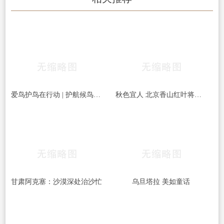
爱鸟护鸟在行动 | 护航候鸟迁徙，守护鸟类家园！哈尔滨青少年在行动……
秋色宜人 北京香山红叶将迎最佳观赏期
甘肃阿克塞：沙漠深处治沙忙
乌旦塔拉 美如童话