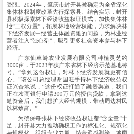
受限。2024年，肇庆市封开县被确定为全省深化
集体林权制度改革先行探索县。结合实际，封开
县积极探索林下经济收益权证模式，加快集体林
地“三权分置”，拓展林地经营权能，力求解决林
下经济发展中经营主体融资难的问题，为林业经
营者注入“强心剂”，吸引更多社会资本参与林下
经济。
广东仙草岭农业发展有限公司种植灵芝约
3000亩，于2023年获广东省林下经济示范基地称
号。“拿到这份权证，对林下经济发展就更有信
心。”该公司总经理谢国旺手持林下经济收益权
证兴奋地说，“这份权证打通了融资渠道，我们
正在农商银行申请300万元的授信贷款，拿到这
笔资金后，我们想扩大经营规模，带动周边村民
以林致富。”
为确保每张林下经济收益权证都“含金量”十
足，封开县大力推动确权工作的标准化、规范化
与规模化，组织专业力量，结合遥感测绘、地面