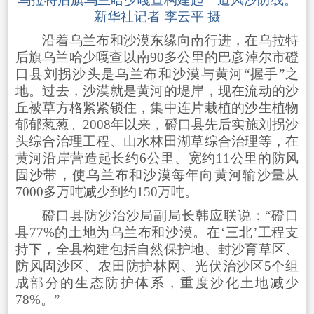
新华社记者 李云平 摄
沿着乌兰布和沙漠东缘向南行进，在乌拉特
后旗乌兰哈少嘎查以南90多公里的巴彦淖尔市磴
口县刘拐沙头是乌兰布和沙漠与黄河“握手”之
地。过去，沙漠就是黄河的堤岸，现在流动的沙
丘被草方格紧紧锁住，集中连片栽植的沙生植物
郁郁葱葱。2008年以来，磴口县先后实施刘拐沙
头综合治理工程、山水林田湖草综合治理等，在
黄河沿岸营造起长约6公里、宽约11公里的防风
固沙带，使乌兰布和沙漠每年向黄河输沙量从
7000多万吨减少到约150万吨。
磴口县防沙治沙局副局长韩应联说：“磴口
县77%的土地为乌兰布和沙漠。在‘三北’工程支
持下，全县构建包括自然保护地、封沙育草区、
防风固沙区、农田防护林网、光伏治沙区5个组
成部分的生态防护体系，重度沙化土地减少
78%。”