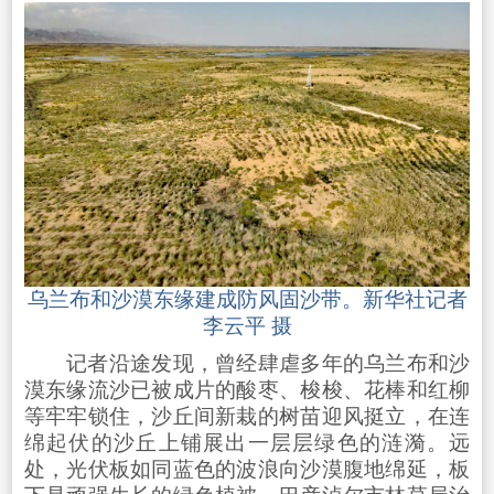
乌兰布和沙漠东缘建成防风固沙带。新华社记者
李云平 摄
记者沿途发现，曾经肆虐多年的乌兰布和沙
漠东缘流沙已被成片的酸枣、梭梭、花棒和红柳
等牢牢锁住，沙丘间新栽的树苗迎风挺立，在连
绵起伏的沙丘上铺展出一层层绿色的涟漪。远
处，光伏板如同蓝色的波浪向沙漠腹地绵延，板