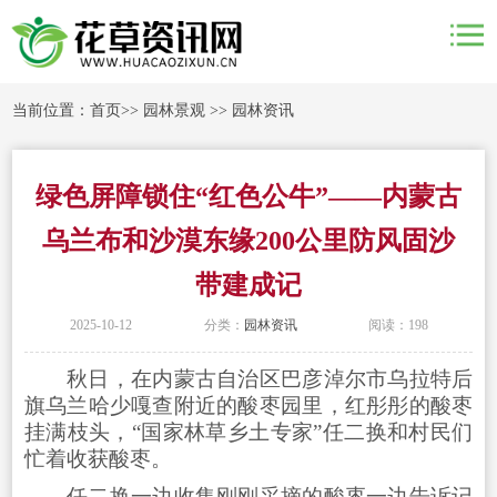
当前位置：
首页
>>
园林景观
>>
园林资讯
绿色屏障锁住“红色公牛”——内蒙古
乌兰布和沙漠东缘200公里防风固沙
带建成记
2025-10-12
分类：
园林资讯
阅读：198
秋日，在内蒙古自治区巴彦淖尔市乌拉特后
旗乌兰哈少嘎查附近的酸枣园里，红彤彤的酸枣
挂满枝头，“国家林草乡土专家”任二换和村民们
忙着收获酸枣。
任二换一边收集刚刚采摘的酸枣一边告诉记