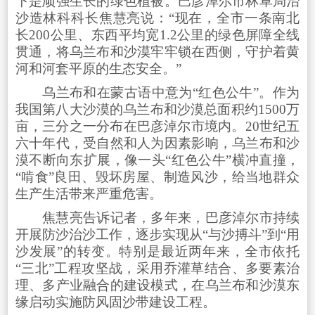
下是顽强生长的绿色植被。巴彦淖尔市林草局治
沙造林科科长焦慧亮说：“现在，全市一条南北
长200公里、东西平均宽1.2公里的绿色屏障全线
贯通，将乌兰布和沙漠牢牢锁在西侧，守护着黄
河和河套平原的生态安全。”
乌兰布和在蒙古语中意为“红色公牛”。作为
我国第八大沙漠的乌兰布和沙漠总面积约1500万
亩，三分之一分布在巴彦淖尔市境内。20世纪五
六十年代，受自然和人为因素影响，乌兰布和沙
漠不断向东扩展，像一头“红色公牛”横冲直撞，
“啃食”良田、毁坏房屋、制造风沙，给当地群众
生产生活带来严重危害。
焦慧亮告诉记者，多年来，巴彦淖尔市持续
开展防沙治沙工作，逐步实现从“与沙搏斗”到“用
沙发展”的转变。特别是最近两年来，全市依托
“三北”工程攻坚战，采用乔灌草结合、多要素治
理、多产业融合的建设模式，在乌兰布和沙漠东
缘启动实施防风固沙带建设工程。