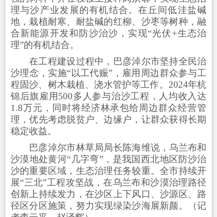
理与沙产业发展的有机结合。在丘间低洼盐碱
地，栽植耐寒、耐盐碱的红柳、沙枣等树种，融
合新能源开发和防沙治沙，实现“光伏+生态治
理”的有机结合。
在工程建设过程中，巴彦淖尔市坚持全民治
沙理念，实施“以工代赈”，雇用周边群众参与工
程固沙、树木栽植、浇水管护等工作。2024年杭
锦后旗雇用500多人参与治沙工程，人均收入达
1.8万元，同时将经济林承包给周边群众经营管
理，优先考虑脱贫户、边缘户，让群众获得长期
稳定收益。
巴彦淖尔市林草局局长陈海维说，乌兰布和
沙漠地处黄河“几字弯”，是我国西北地区防沙治
沙的重要区域，生态治理任务较重。全市持续开
展“三北”工程攻坚战，在乌兰布和沙漠治理路径
创新上持续发力，在沙区上下风口、沙源区、路
径区分区施策，努力实现绿染沙海展新颜。（记