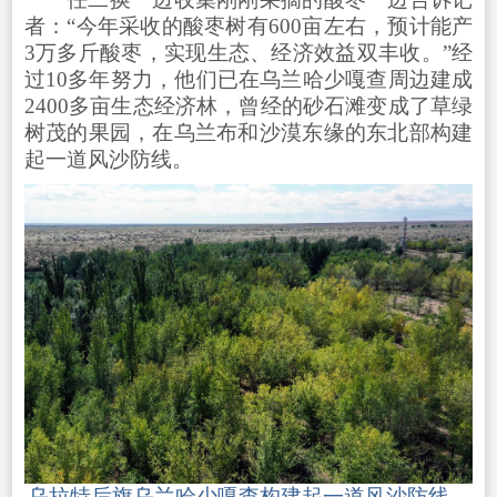
者：“今年采收的酸枣树有600亩左右，预计能产
3万多斤酸枣，实现生态、经济效益双丰收。”经
过10多年努力，他们已在乌兰哈少嘎查周边建成
2400多亩生态经济林，曾经的砂石滩变成了草绿
树茂的果园，在乌兰布和沙漠东缘的东北部构建
起一道风沙防线。
乌拉特后旗乌兰哈少嘎查构建起一道风沙防线。