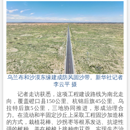
乌兰布和沙漠东缘建成防风固沙带。新华社记者
李云平 摄
记者走访获悉，这项工程建设路线为南北走
向，覆盖磴口县150公里、杭锦后旗45公里、乌
拉特后旗5公里，三地协同推进，形成治理合
力。在流动和半固定沙丘上采取工程固沙加造林
的方式，栽植花棒、沙拐枣等根系发达、抗逆性
强的树种，并在梭梭上接种肉苁蓉，实现生态治