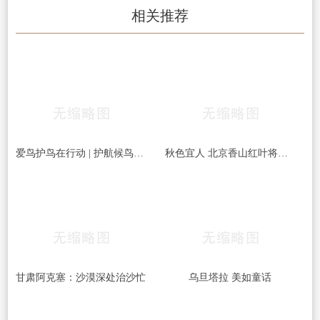
相关推荐
爱鸟护鸟在行动 | 护航候鸟迁徙，守护鸟类家园！哈尔滨青少年在行动……
秋色宜人 北京香山红叶将迎最佳观赏期
甘肃阿克塞：沙漠深处治沙忙
乌旦塔拉 美如童话