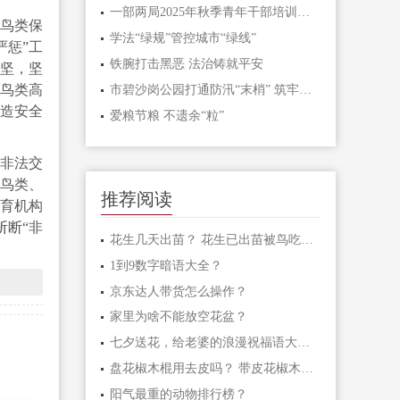
一部两局2025年秋季青年干部培训班和处级干部进修班开班
，鸟类保
学法“绿规”管控城市“绿线”
严惩”工
铁腕打击黑恶 法治铸就平安
攻坚，坚
鸟类高
市碧沙岗公园打通防汛“末梢” 筑牢生态安全屏障
营造安全
爱粮节粮 不遗余“粒”
物非法交
鸟类、
推荐阅读
育机构
斩断“非
花生几天出苗？ 花生已出苗被鸟吃怎么办？
1到9数字暗语大全？
京东达人带货怎么操作？
家里为啥不能放空花盆？
七夕送花，给老婆的浪漫祝福语大汇总
盘花椒木棍用去皮吗？ 带皮花椒木棍怎样盘玩？
阳气最重的动物排行榜？