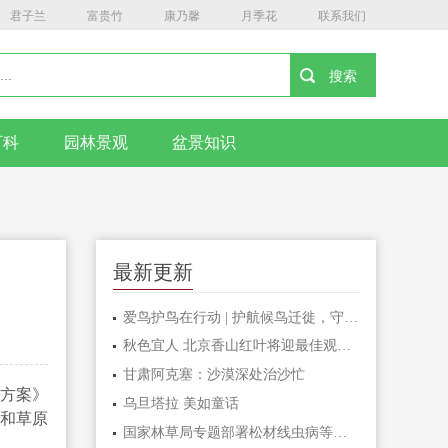
君子兰
富贵竹
康乃馨
月季花
联系我们
百科
园林景观
盆景知识
最新更新
爱鸟护鸟在行动 | 护航候鸟迁徙，守护鸟类家园！哈尔滨青少年在行动……
秋色宜人 北京香山红叶将迎最佳观赏期
甘肃阿克塞：沙漠深处治沙忙
作方案》
乌旦塔拉 美如童话
业和草原
国家林草局专题部署松材线虫病等疫情防控工作