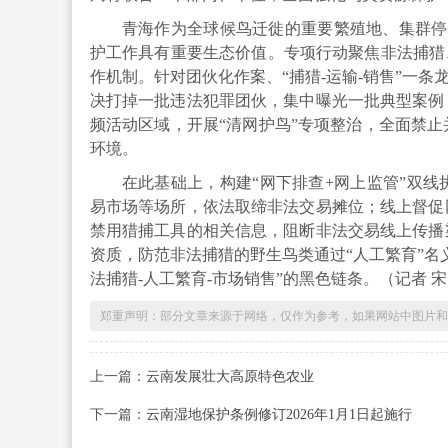
青海作为全球候鸟迁徙的重要繁殖地、集群停
护工作具有重要生态价值。专项行动聚焦非法捕猎
作机制。针对团伙化作案、“捕猎-运输-销售”一
决打掉一批违法犯罪团伙，集中曝光一批典型案例
频活动区域，开展“清网护鸟”专项整治，全面禁
环境。
在此基础上，构建“网下排查+网上监管”双
易市场等场所，依法取缔非法交易摊位；线上督促
禁用猎捕工具的相关信息，阻断非法交易线上传播
资质，防范非法捕猎的野生鸟类通过“人工繁育”名
法捕猎-人工繁育-市场销售”的黑色链条。（记者 
郑重声明：部分文章来源于网络，仅作为参考，如果网站中图片和文字侵犯
上一篇：
云南发展壮大高原特色农业
下一篇：
云南湿地保护条例修订2026年1月1日起施行