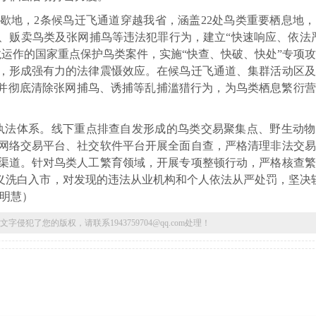
歇地，2条候鸟迁飞通道穿越我省，涵盖22处鸟类重要栖息地
、贩卖鸟类及张网捕鸟等违法犯罪行为，建立“快速响应、依法
条龙运作的国家重点保护鸟类案件，实施“快查、快破、快处”专项
，形成强有力的法律震慑效应。在候鸟迁飞通道、集群活动区及
止并彻底清除张网捕鸟、诱捕等乱捕滥猎行为，为鸟类栖息繁衍
线执法体系。线下重点排查自发形成的鸟类交易聚集点、野生动
网络交易平台、社交软件平台开展全面自查，严格清理非法交易
渠道。针对鸟类人工繁育领域，开展专项整顿行动，严格核查繁
义洗白入市，对发现的违法从业机构和个人依法从严处罚，坚决
宋明慧）
了您的版权，请联系1943759704@qq.com处理！