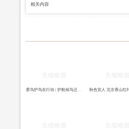
相关内容
爱鸟护鸟在行动 | 护航候鸟迁徙，守护鸟类家园！哈尔滨青少年在行动……