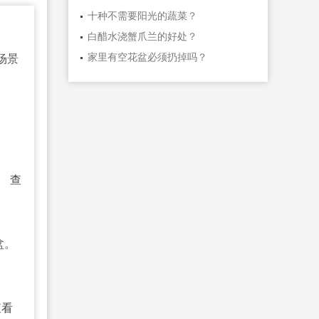
十种不需要阳光的蔬菜？
白醋水浇蟹爪兰的好处？
家里有空花盆必须扔掉吗？
场景
。
查
盆。
查看