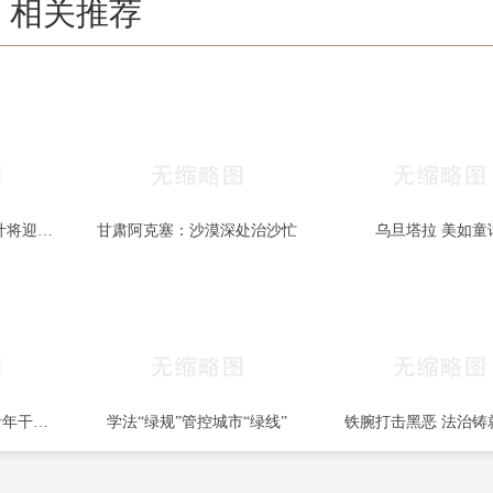
相关推荐
秋色宜人 北京香山红叶将迎最佳观赏期
甘肃阿克塞：沙漠深处治沙忙
乌旦塔拉 美如童
一部两局2025年秋季青年干部培训班和处级干部进修班开班
学法“绿规”管控城市“绿线”
铁腕打击黑恶 法治铸