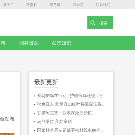
君子兰
富贵竹
康乃馨
月季花
联系我们
百科
园林景观
盆景知识
最新更新
爱鸟护鸟在行动 | 护航候鸟迁徙，守护鸟类家园！哈尔滨青少年在行动……
秋色宜人 北京香山红叶将迎最佳观赏期
甘肃阿克塞：沙漠深处治沙忙
平台发布
乌旦塔拉 美如童话
国家林草局专题部署松材线虫病等疫情防控工作