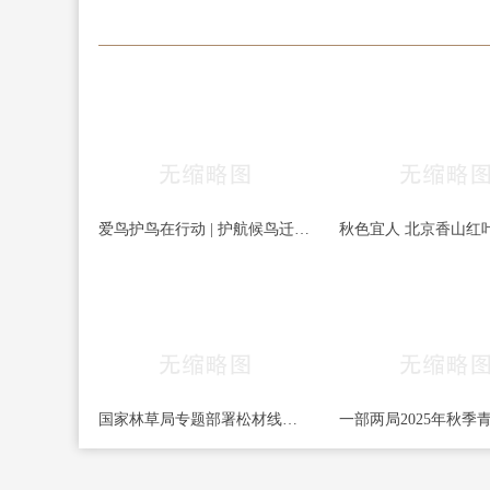
爱鸟护鸟在行动 | 护航候鸟迁徙，守护鸟类家园！哈尔滨青少年在行动……
国家林草局专题部署松材线虫病等疫情防控工作