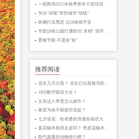
一部两局2025年秋季青年干部培训班和处级干部进修班开班
学法“绿规”管控城市“绿线”
铁腕打击黑恶 法治铸就平安
市碧沙岗公园打通防汛“末梢” 筑牢生态安全屏障
爱粮节粮 不遗余“粒”
推荐阅读
花生几天出苗？ 花生已出苗被鸟吃怎么办？
1到9数字暗语大全？
京东达人带货怎么操作？
家里为啥不能放空花盆？
七夕送花，给老婆的浪漫祝福语大汇总
盘花椒木棍用去皮吗？ 带皮花椒木棍怎样盘玩？
阳气最重的动物排行榜？