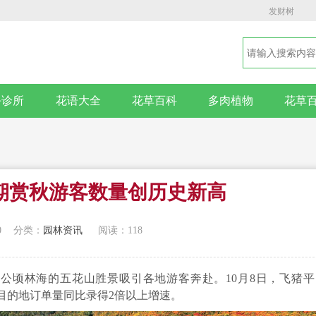
发财树
卉诊所
花语大全
花草百科
多肉植物
花草
期赏秋游客数量创历史新高
0
分类：
园林资讯
阅读：118
万公顷林海的五花山胜景吸引各地游客奔赴。10月8日，飞猪
游目的地订单量同比录得2倍以上增速。