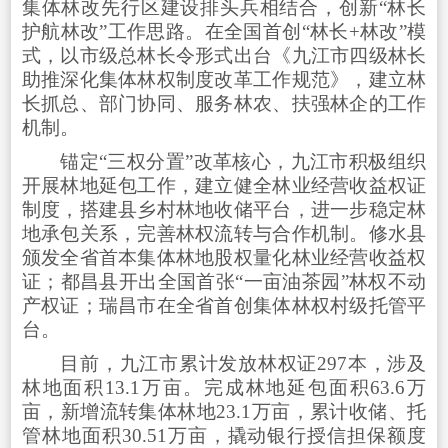
集体林改先行区建设排头兵相结合，创新“林长
护航林改”工作思路。在全国首创“林长+林改”模
式，以市级总林长令形式出台《九江市四级林长
助推深化集体林权制度改革工作规范》，建立林
长抓总、部门协同、服务林农、扶强林企的工作
机制。
锚定“三权分置”改革核心，九江市积极组织
开展林地延包工作，建立健全林业经营收益权证
制度，搭建县乡村林地收储平台，进一步稳定林
地承包关系，完善林权流转与合作机制。修水县
颁发全省首本集体林地股权量化林业经营收益权
证；都昌县开出全国首张“一亩油茶园”林权不动
产权证；瑞昌市在全省首创集体林权村级托管平
台。
目前，九江市累计发放林权证297本，涉及
林地面积13.1万亩。完成林地延包面积63.6万
亩，新增流转集体林地23.1万亩，累计收储、托
管林地面积30.51万亩，撬动银行授信担保额度