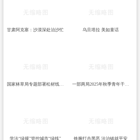
甘肃阿克塞：沙漠深处治沙忙
乌旦塔拉 美如童话
国家林草局专题部署松材线虫病等疫情防控工作
一部两局2025年秋季青年干部培训班和处级干部进修班开班
学法“绿规”管控城市“绿线”
铁腕打击黑恶 法治铸就平安