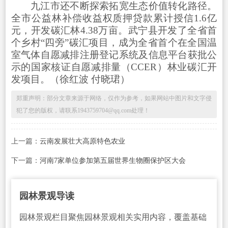
九江市还不断探索拓宽生态价值转化路径。
全市公益林补偿收益权质押贷款累计授信1.6亿
元，开发碳汇林4.38万亩。武宁县开发了全省首
个乡村“四旁”碳汇项目，成为全省首个在全国温
室气体自愿减排注册登记系统及信息平台获批公
示的国家核证自愿减排量（CCER）林业碳汇开
发项目。（
徐红波 付晓珺
）
郑重声明：部分文章来源于网络，仅作为参考，如果网站中图片和文字侵
犯了您的版权，请联系1943759704@qq.com处理！
上一篇：
云南发展壮大高原特色农业
下一篇：
河南7家单位参加第五届世界生物圈保护区大会
园林景观导读
园林景观栏目聚焦园林景观相关实用内容，覆盖基础