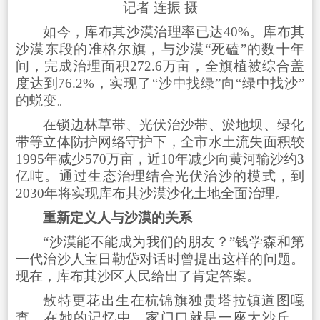
记者 连振 摄
如今，库布其沙漠治理率已达40%。库布其
沙漠东段的准格尔旗，与沙漠“死磕”的数十年
间，完成治理面积272.6万亩，全旗植被综合盖
度达到76.2%，实现了“沙中找绿”向“绿中找沙”
的蜕变。
在锁边林草带、光伏治沙带、淤地坝、绿化
带等立体防护网络守护下，全市水土流失面积较
1995年减少570万亩，近10年减少向黄河输沙约3
亿吨。通过生态治理结合光伏治沙的模式，到
2030年将实现库布其沙漠沙化土地全面治理。
重新定义人与沙漠的关系
“沙漠能不能成为我们的朋友？”钱学森和第
一代治沙人宝日勒岱对话时曾提出这样的问题。
现在，库布其沙区人民给出了肯定答案。
敖特更花出生在杭锦旗独贵塔拉镇道图嘎
查。在她的记忆中，家门口就是一座大沙丘。