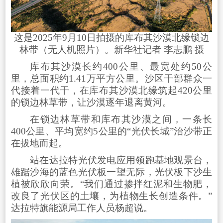
这是2025年9月10日拍摄的库布其沙漠北缘锁边
林带（无人机照片）。新华社记者 李志鹏 摄
库布其沙漠长约400公里、最宽处约50公
里，总面积约1.41万平方公里。沙区干部群众一
代接着一代干，在库布其沙漠北缘筑起420公里
的锁边林草带，让沙漠逐年退离黄河。
在锁边林草带和库布其沙漠之间，一条长
400公里、平均宽约5公里的“光伏长城”治沙带正
在拔地而起。
站在达拉特光伏发电应用领跑基地观景台，
雄踞沙海的蓝色光伏板一望无际，光伏板下沙生
植被欣欣向荣。“我们通过掺拌红泥和生物肥，
改良了光伏区的土壤，为植物生长创造条件。”
达拉特旗能源局工作人员杨超说。