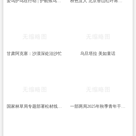
爱鸟护鸟在行动 | 护航候鸟迁徙，守护鸟类家园！哈尔滨青少年在行动……
秋色宜人 北京香山红叶将迎最佳观赏期
甘肃阿克塞：沙漠深处治沙忙
乌旦塔拉 美如童话
国家林草局专题部署松材线虫病等疫情防控工作
一部两局2025年秋季青年干部培训班和处级干部进修班开班