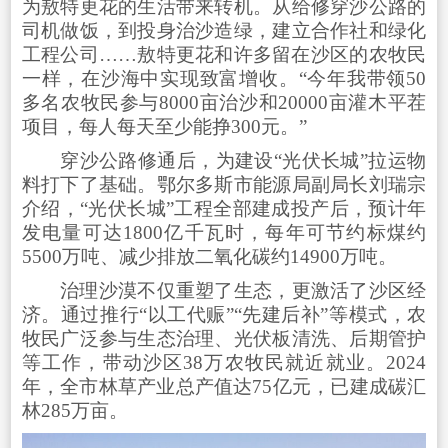
为敖特更花的生活带来转机。从给修穿沙公路的
司机做饭，到投身治沙造绿，建立合作社和绿化
工程公司……敖特更花和许多留在沙区的农牧民
一样，在沙海中实现致富增收。“今年我带领50
多名农牧民参与8000亩治沙和20000亩灌木平茬
项目，每人每天至少能挣300元。”
穿沙公路修通后，为建设“光伏长城”拉运物
料打下了基础。鄂尔多斯市能源局副局长刘瑞宗
介绍，“光伏长城”工程全部建成投产后，预计年
发电量可达1800亿千瓦时，每年可节约标煤约
5500万吨、减少排放二氧化碳约14900万吨。
治理沙漠不仅重塑了生态，更激活了沙区经
济。通过推行“以工代赈”“先建后补”等模式，农
牧民广泛参与生态治理、光伏板清洗、后期管护
等工作，带动沙区38万农牧民就近就业。2024
年，全市林草产业总产值达75亿元，已建成碳汇
林285万亩。