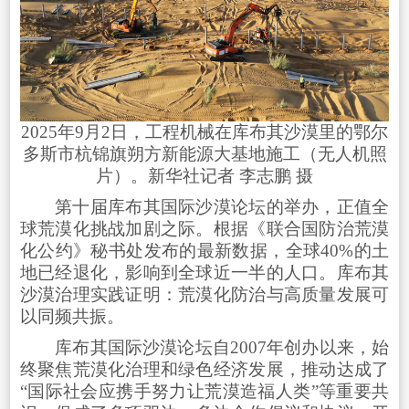
2025年9月2日，工程机械在库布其沙漠里的鄂尔
多斯市杭锦旗朔方新能源大基地施工（无人机照
片）。新华社记者 李志鹏 摄
第十届库布其国际沙漠论坛的举办，正值全
球荒漠化挑战加剧之际。根据《联合国防治荒漠
化公约》秘书处发布的最新数据，全球40%的土
地已经退化，影响到全球近一半的人口。库布其
沙漠治理实践证明：荒漠化防治与高质量发展可
以同频共振。
库布其国际沙漠论坛自2007年创办以来，始
终聚焦荒漠化治理和绿色经济发展，推动达成了
“国际社会应携手努力让荒漠造福人类”等重要共