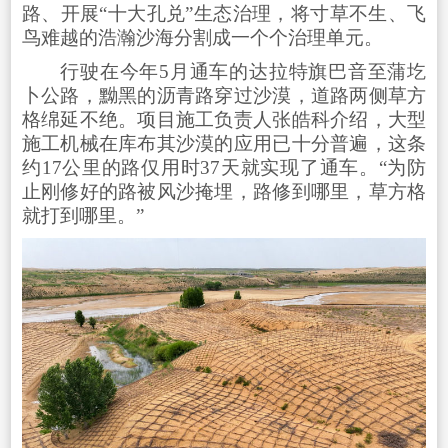
路、开展“十大孔兑”生态治理，将寸草不生、飞
鸟难越的浩瀚沙海分割成一个个治理单元。
行驶在今年5月通车的达拉特旗巴音至蒲圪
卜公路，黝黑的沥青路穿过沙漠，道路两侧草方
格绵延不绝。项目施工负责人张皓科介绍，大型
施工机械在库布其沙漠的应用已十分普遍，这条
约17公里的路仅用时37天就实现了通车。“为防
止刚修好的路被风沙掩埋，路修到哪里，草方格
就打到哪里。”