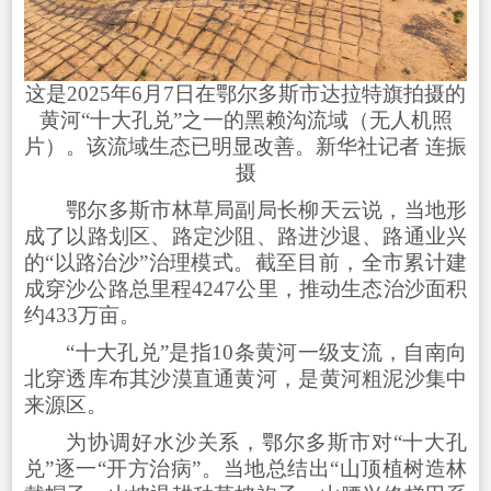
这是2025年6月7日在鄂尔多斯市达拉特旗拍摄的
黄河“十大孔兑”之一的黑赖沟流域（无人机照
片）。该流域生态已明显改善。新华社记者 连振
摄
鄂尔多斯市林草局副局长柳天云说，当地形
成了以路划区、路定沙阻、路进沙退、路通业兴
的“以路治沙”治理模式。截至目前，全市累计建
成穿沙公路总里程4247公里，推动生态治沙面积
约433万亩。
“十大孔兑”是指10条黄河一级支流，自南向
北穿透库布其沙漠直通黄河，是黄河粗泥沙集中
来源区。
为协调好水沙关系，鄂尔多斯市对“十大孔
兑”逐一“开方治病”。当地总结出“山顶植树造林