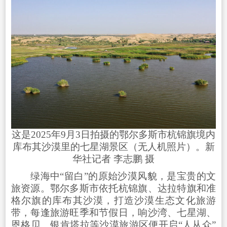
这是2025年9月3日拍摄的鄂尔多斯市杭锦旗境内
库布其沙漠里的七星湖景区（无人机照片）。新
华社记者 李志鹏 摄
绿海中“留白”的原始沙漠风貌，是宝贵的文
旅资源。鄂尔多斯市依托杭锦旗、达拉特旗和准
格尔旗的库布其沙漠，打造沙漠生态文化旅游
带，每逢旅游旺季和节假日，响沙湾、七星湖、
恩格贝、银肯塔拉等沙漠旅游区便开启“人从众”