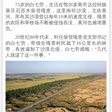
75岁的白七劳，生活在鄂尔多斯市达拉特旗
展旦召苏木柴登嘎查，这里南邻沙漠，北依黄
河。库布其沙漠曾以每年10米的速度北侵，嘎查
的农田和草牧场不断被侵蚀吞没，黄河也难堪重
负。
20世纪80年代末，时任柴登嘎查党支部书记
的白七劳，带领全嘎查村民栽下16公里长的林
带，有效遏制了沙漠北侵。白七劳感慨：“几代
人就谋了这一件事。”