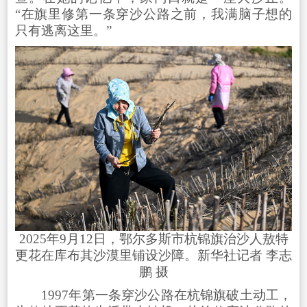
“在旗里修第一条穿沙公路之前，我满脑子想的
只有逃离这里。”
2025年9月12日，鄂尔多斯市杭锦旗治沙人敖特
更花在库布其沙漠里铺设沙障。新华社记者 李志
鹏 摄
1997年第一条穿沙公路在杭锦旗破土动工，