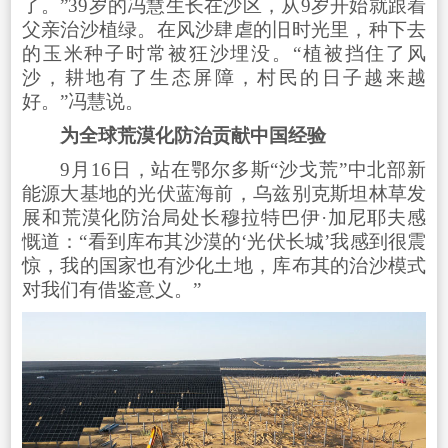
了。”39岁的冯慧生长在沙区，从9岁开始就跟着
父亲治沙植绿。在风沙肆虐的旧时光里，种下去
的玉米种子时常被狂沙埋没。“植被挡住了风
沙，耕地有了生态屏障，村民的日子越来越
好。”冯慧说。
为全球荒漠化防治贡献中国经验
9月16日，站在鄂尔多斯“沙戈荒”中北部新
能源大基地的光伏蓝海前，乌兹别克斯坦林草发
展和荒漠化防治局处长穆拉特巴伊·加尼耶夫感
慨道：“看到库布其沙漠的‘光伏长城’我感到很震
惊，我的国家也有沙化土地，库布其的治沙模式
对我们有借鉴意义。”