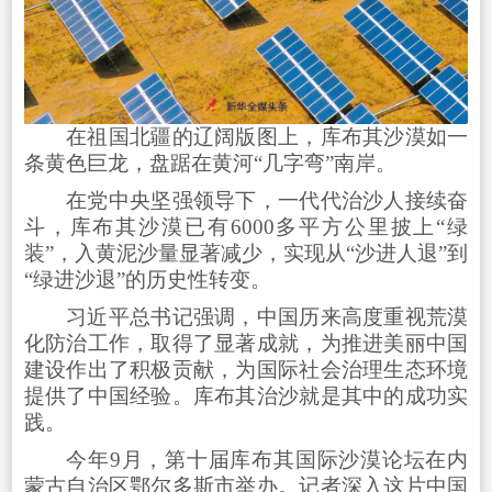
在祖国北疆的辽阔版图上，库布其沙漠如一
条黄色巨龙，盘踞在黄河“几字弯”南岸。
在党中央坚强领导下，一代代治沙人接续奋
斗，库布其沙漠已有6000多平方公里披上“绿
装”，入黄泥沙量显著减少，实现从“沙进人退”到
“绿进沙退”的历史性转变。
习近平总书记强调，中国历来高度重视荒漠
化防治工作，取得了显著成就，为推进美丽中国
建设作出了积极贡献，为国际社会治理生态环境
提供了中国经验。库布其治沙就是其中的成功实
践。
今年9月，第十届库布其国际沙漠论坛在内
蒙古自治区鄂尔多斯市举办。记者深入这片中国