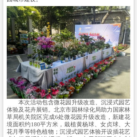
本次活动包含微花园升级改造、沉浸式园艺
体验及花卉展销。北京市园林绿化局助力国家林
草局机关院区完成6处微花园升级改造，新建花
境面积约180平方米，栽植黄杨球、女贞球、大
花月季等特色植物；沉浸式园艺体验开设插花艺