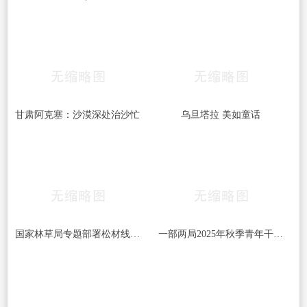
甘肃阿克塞：沙漠深处治沙忙
乌旦塔拉 美如童话
国家林草局专题部署松材线虫病等疫情防控工作
一部两局2025年秋季青年干部培训班和处级干部进修班开班