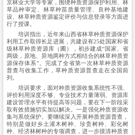
京林业大学等专家，围绕种质资源保护利用、林
草品种审定、林草种苗质量管理、良种基地建
设、林草种质资源鉴定评价与信息登录等方面进
行了授课。
培训指出，近年来
山西
省林草种质资源保护
利用工作取得长足进展，共建设有25处国家和省
级林草种质资源库（圃），初步建成“国家、省
两级，原地、异地两种方式相结合的林草种质资
源保存体系”。完成了全省第一次林草种质资源
普查与收集工作，草种质资源普查走在全国前
列。
培训要求，面对种质资源收集系统性不强、
评价利用深度不够、专业技术力量薄弱、资源库
建设管理水平有待提高等问题，要在下一阶段采
取有效措施切实加以解决。一是强化种质资源收
集与系统保护。要继续深入开展种质资源普查，
特别是做好乡土灌木树种、珍贵树种、彩化树
种、经济林树种的专项调查，进一步摸清种质资