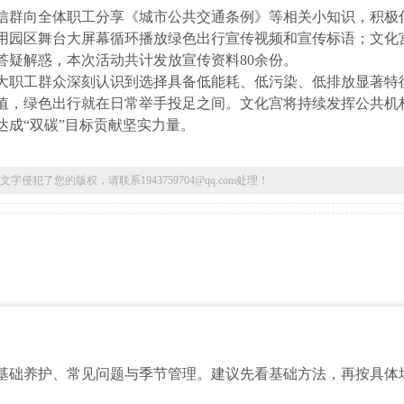
信群向全体职工分享《城市公共交通条例》等相关小知识，积极
用园区舞台大屏幕循环播放绿色出行宣传视频和宣传标语；文化
答疑解惑，本次活动共计发放宣传资料80余份。
大职工群众深刻认识到选择具备低能耗、低污染、低排放显著特
值，绿色出行就在日常举手投足之间。文化宫将持续发挥公共机
成“双碳”目标贡献坚实力量。
了您的版权，请联系1943759704@qq.com处理！
基础养护、常见问题与季节管理。建议先看基础方法，再按具体