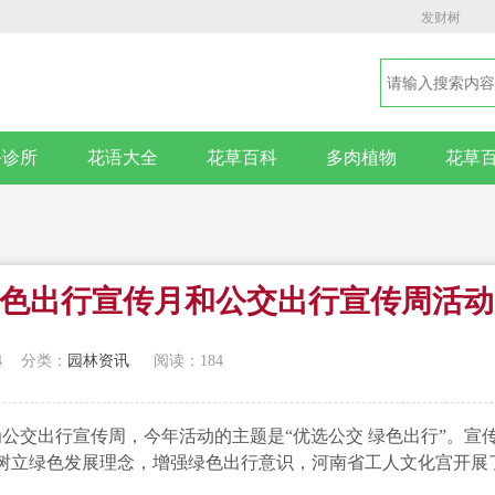
发财树
卉诊所
花语大全
花草百科
多肉植物
花草
色出行宣传月和公交出行宣传周活动
4
分类：
园林资讯
阅读：184
5日为公交出行宣传周，今年活动的主题是“优选公交 绿色出行”。宣
树立绿色发展理念，增强绿色出行意识，河南省工人文化宫开展