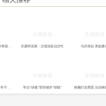
秋色宜人 北京香山红叶将迎最佳观赏期
甘肃阿克塞：沙漠深处治沙忙
乌旦塔拉 美如童
一部两局2025年秋季青年干部培训班和处级干部进修班开班
学法“绿规”管控城市“绿线”
铁腕打击黑恶 法治铸