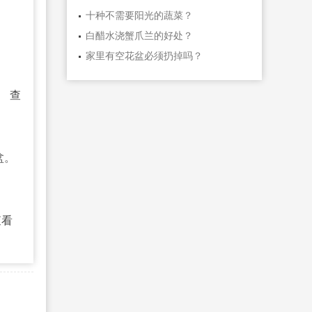
十种不需要阳光的蔬菜？
白醋水浇蟹爪兰的好处？
家里有空花盆必须扔掉吗？
。
查
盆。
查看