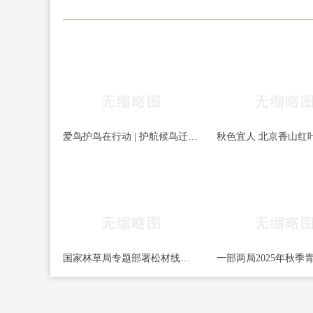
爱鸟护鸟在行动 | 护航候鸟迁徙，守护鸟类家园！哈尔滨青少年在行动……
国家林草局专题部署松材线虫病等疫情防控工作