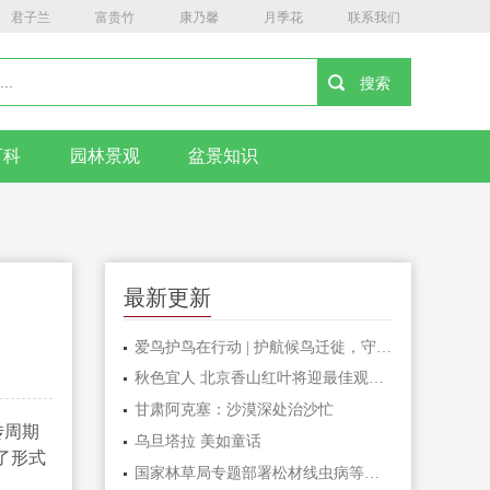
君子兰
富贵竹
康乃馨
月季花
联系我们
百科
园林景观
盆景知识
最新更新
爱鸟护鸟在行动 | 护航候鸟迁徙，守护鸟类家园！哈尔滨青少年在行动……
秋色宜人 北京香山红叶将迎最佳观赏期
甘肃阿克塞：沙漠深处治沙忙
传周期
乌旦塔拉 美如童话
了形式
国家林草局专题部署松材线虫病等疫情防控工作