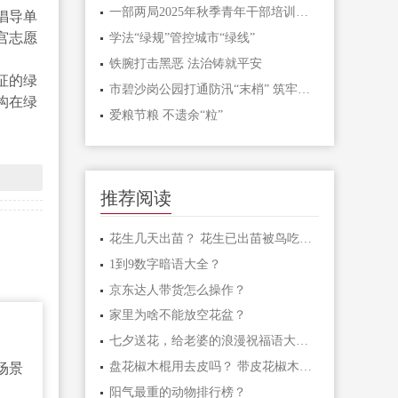
一部两局2025年秋季青年干部培训班和处级干部进修班开班
倡导单
宫志愿
学法“绿规”管控城市“绿线”
铁腕打击黑恶 法治铸就平安
征的绿
市碧沙岗公园打通防汛“末梢” 筑牢生态安全屏障
构在绿
爱粮节粮 不遗余“粒”
推荐阅读
花生几天出苗？ 花生已出苗被鸟吃怎么办？
1到9数字暗语大全？
京东达人带货怎么操作？
家里为啥不能放空花盆？
七夕送花，给老婆的浪漫祝福语大汇总
盘花椒木棍用去皮吗？ 带皮花椒木棍怎样盘玩？
场景
阳气最重的动物排行榜？