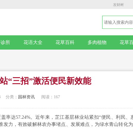
发财树
卉诊所
花语大全
花草百科
多肉植物
花草
站“三招”激活便民新效能
3
分类：
园林资讯
阅读：167
率达57.24%。近年来，芷江基层林业站紧扣“便民、利民、
精准发力，有效破解林农办事堵点、发展难点，为绿水青山转化