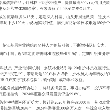
专属信贷产品，针对林下经济种植户，提供最高300万元信用贷
，惠及经营主体200余家，有效缓解了产业发展资金压力。
成的流动服务队15支，定期深入村寨、山头开展送政策、送技
员年均下乡120天，现场解决种植、病虫害防治等技术难题180余个。
。芷江基层林业站始终坚持人才创新引领，不断增强队伍实力。
养”计划，近3年定向培养林业院校毕业生9名，定期组织业务
+科技员+产业”协同机制，乡镇林业站引导120名护林员在履行
济“示范户”，带动周边320户林农增收，护林员人均年增收约
重点户实行“技术包保”，确保项目成功率和效益。
站服务效能考评办法》，将服务满意度、事项办结率、投诉率等
接挂钩，2024年度群众满意度测评达99.8%。
种植面积不断扩大，预计到2026年将突破5000亩，带动就业2
游基地20余个，2024年游客量300余万人次，年综合收入增