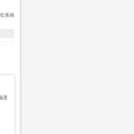
的壮美画
场景