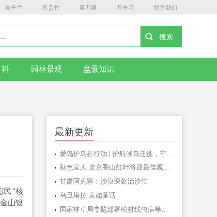
君子兰
富贵竹
康乃馨
月季花
联系我们
百科
园林景观
盆景知识
最新更新
爱鸟护鸟在行动 | 护航候鸟迁徙，守护鸟类家园！哈尔滨青少年在行动……
秋色宜人 北京香山红叶将迎最佳观赏期
甘肃阿克塞：沙漠深处治沙忙
惠民”核
乌旦塔拉 美如童话
为金山银
国家林草局专题部署松材线虫病等疫情防控工作