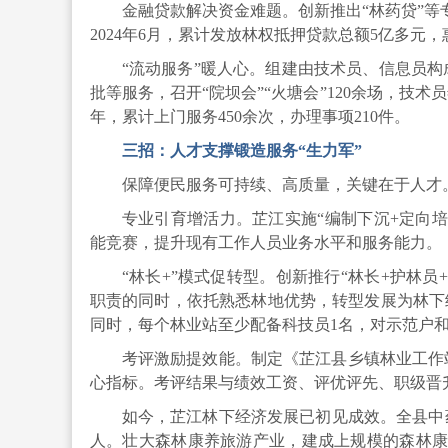
金融贷款解决资金难题。创新推出“林药贷”等
2024年6月，累计发放林权抵押贷款总额5亿多元
“流动服务”暖人心。组建由技术员、信息员构
批等服务，召开“院坝会”“火塘会”120余场，技术
年，累计上门服务450余次，办理事项210件。
三招：人才支撑锻造服务“生力军”
保障便民服务可持续、高质量，关键在于人才
专业引育增活力。芷江实施“编制下沉+定向培
能竞赛，提升现有工作人员业务水平和服务能力。
“林长+”模式促转型。创新推行“林长+护林员
职责的同时，依托熟悉林地优势，转型发展为林下经
同时，每个林业站至少配备科技员1名，对示范户和
考评激励提效能。制定《芷江县乡镇林业工作
心指标。考评结果与绩效工资、评优评先、职级晋升直
如今，芷江林下经济发展已初见成效。全县中药材
人。壮大森林康养旅游产业，建成上规模的森林康养旅