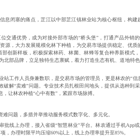
信息闭塞的痛点，芷江以中部芷江镇林业站为核心枢纽，构建起
位交通优势，成为对接外部市场的“桥头堡”，打通产品外销的
资源，大力发展规模化林下种植，为交易市场提供稳定、优质的
西部创新样板，积极探索林药、林菌、林蜂等复合种养新模式，
为北部品牌，立足独特生态禀赋，着力打造生态有机、道地特色
业站工作人员身兼数职，是交易市场的管理员，更是林农的“信
效破解“卖难”问题。专业技术员扎根田间地头，提供从选种到
息，让林农种植“心中有数”，紧跟市场脉搏。
资难问题，多措并举推动服务模式数字化、多元化。
审批线上办理，接入省级“智慧林业”平台。林农通过手机App
项，办理时限平均压缩60%以上，线上办理率提升至85%。