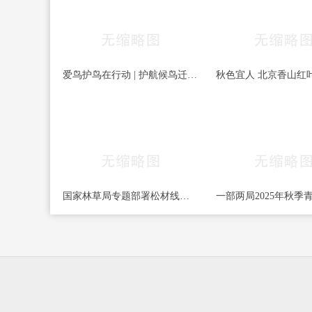
爱鸟护鸟在行动 | 护航候鸟迁徙，守护鸟类家园！哈尔滨青少年在行动……
国家林草局专题部署松材线虫病等疫情防控工作