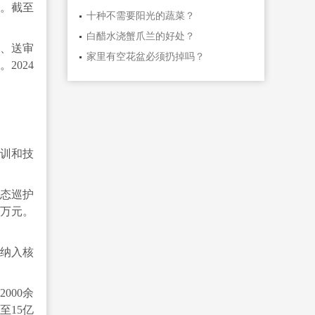
款。截至
十种不需要阳光的蔬菜？
白醋水浇蟹爪兰的好处？
术、送审
家里有空花盆必须扔掉吗？
2024
培训和技
生态巡护
3万元。
纳入核
000余
至15亿