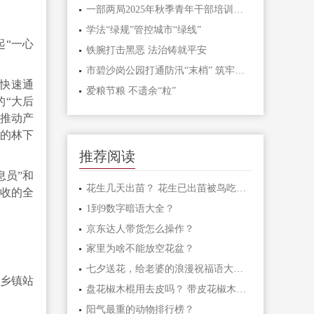
一部两局2025年秋季青年干部培训班和处级干部进修班开班
学法“绿规”管控城市“绿线”
“一心
铁腕打击黑恶 法治铸就平安
市碧沙岗公园打通防汛“末梢” 筑牢生态安全屏障
快速通
爱粮节粮 不遗余“粒”
“大后
推动产
的林下
推荐阅读
息员”和
花生几天出苗？ 花生已出苗被鸟吃怎么办？
采收的全
1到9数字暗语大全？
京东达人带货怎么操作？
家里为啥不能放空花盆？
七夕送花，给老婆的浪漫祝福语大汇总
或乡镇站
盘花椒木棍用去皮吗？ 带皮花椒木棍怎样盘玩？
阳气最重的动物排行榜？