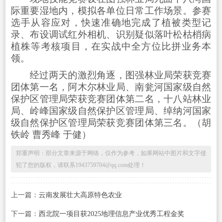
际重要湿地内，模拟各单位日常工作场景。参赛
选手从容应对，快速准确地完成了植被类型记
录、布设调试红外相机、识别疑似落叶松枯梢病
植株等考核项目，在实战中全方位比拼业务本
领。
经过两天的激烈角逐，图强林业局荣获竞赛
团体第一名，阿木尔林业局、南瓮河国家级自然
保护区管理局荣获竞赛团体第二名，十八站林业
局、岭峰国家级自然保护区管理局、绰纳河国家
级自然保护区管理局荣获竞赛团体第三名。
（
胡
铁岭 曹秀峰 于健
）
郑重声明：部分文章来源于网络，仅作为参考，如果网站中图片和文字侵
犯了您的版权，请联系1943759704@qq.com处理！
上一篇：
云南发展壮大高原特色农业
下一篇：
西北院一项目获2025地理信息产业优秀工程金奖