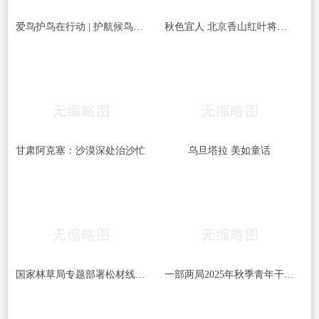
爱鸟护鸟在行动 | 护航候鸟迁徙，守护鸟类家园！哈尔滨青少年在行动……
秋色宜人 北京香山红叶将迎最佳观赏期
甘肃阿克塞：沙漠深处治沙忙
乌旦塔拉 美如童话
国家林草局专题部署松材线虫病等疫情防控工作
一部两局2025年秋季青年干部培训班和处级干部进修班开班