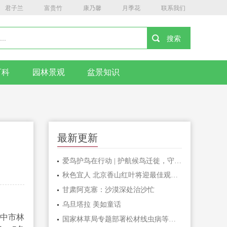
君子兰
富贵竹
康乃馨
月季花
联系我们
百科
园林景观
盆景知识
最新更新
爱鸟护鸟在行动 | 护航候鸟迁徙，守护鸟类家园！哈尔滨青少年在行动……
秋色宜人 北京香山红叶将迎最佳观赏期
甘肃阿克塞：沙漠深处治沙忙
乌旦塔拉 美如童话
中市林
国家林草局专题部署松材线虫病等疫情防控工作