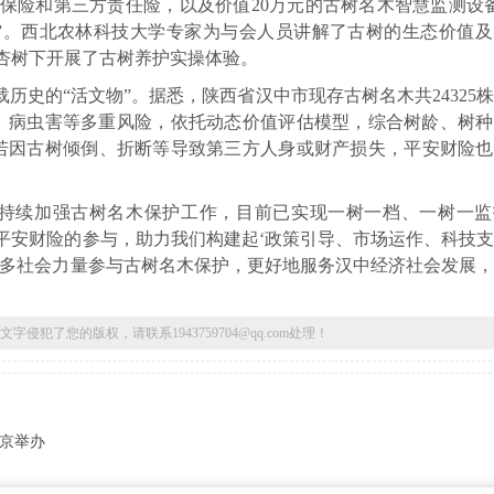
治保险和第三方责任险，以及价值20万元的古树名木智慧监测设
”。西北农林科技大学专家为与会人员讲解了古树的生态价值及
杏树下开展了古树养护实操体验。
历史的“活文物”。据悉，陕西省汉中市现存古树名木共24325
故、病虫害等多重风险，依托动态价值评估模型，综合树龄、树
若因古树倾倒、折断等导致第三方人身或财产损失，平安财险也
市持续加强古树名木保护工作，目前已实现一树一档、一树一监
平安财险的参与，助力我们构建起‘政策引导、市场运作、科技
更多社会力量参与古树名木保护，更好地服务汉中经济社会发展
了您的版权，请联系1943759704@qq.com处理！
在京举办