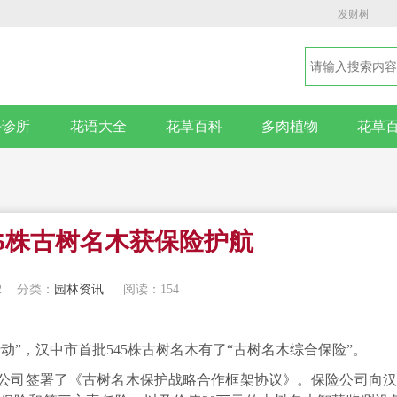
发财树
卉诊所
花语大全
花草百科
多肉植物
花草
45株古树名木获保险护航
2
分类：
园林资讯
阅读：154
动”，汉中市首批545株古树名木有了“古树名木综合保险”。
公司签署了《古树名木保护战略合作框架协议》。
保险公司
向汉