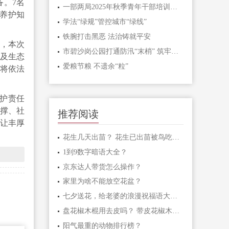
备。7名
一部两局2025年秋季青年干部培训班和处级干部进修班开班
养护知
学法“绿规”管控城市“绿线”
铁腕打击黑恶 法治铸就平安
株，本次
市碧沙岗公园打通防汛“末梢” 筑牢生态安全屏障
种及生态
爱粮节粮 不遗余“粒”
将依法
护责任
支撑、社
推荐阅读
，让丰厚
花生几天出苗？ 花生已出苗被鸟吃怎么办？
1到9数字暗语大全？
京东达人带货怎么操作？
家里为啥不能放空花盆？
七夕送花，给老婆的浪漫祝福语大汇总
盘花椒木棍用去皮吗？ 带皮花椒木棍怎样盘玩？
阳气最重的动物排行榜？