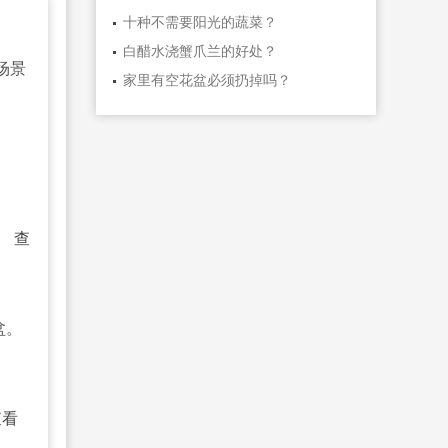
十种不需要阳光的蔬菜？
白醋水浇蟹爪兰的好处？
场景
家里有空花盆必须扔掉吗？
。
查
盆。
查看