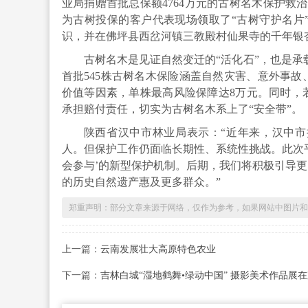
业局捐赠首批总保额4764万元的古树名木保护救
为古树投保的客户代表现场领取了“古树守护名片
识，并在佛坪县西岔河镇三教殿村仙果寺的千年银
古树名木是见证自然变迁的“活化石”，也是承载
首批545株古树名木保险涵盖自然灾害、意外事
价值等因素，单株最高风险保障达8万元。同时，
承担赔付责任，切实为古树名木系上了“安全带”。
陕西省汉中市林业局表示：“近年来，汉中
人。但保护工作仍面临长期性、系统性挑战。此次
会参与’的新型保护机制。后期，我们将积极引导
的历史自然遗产惠及更多群众。”
郑重声明：部分文章来源于网络，仅作为参考，如果网站中图片和文字侵犯
上一篇：
云南发展壮大高原特色农业
下一篇：
吉林白城“湿地鹤舞•绿动中国” 摄影美术作品展