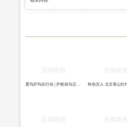
相关内容
爱鸟护鸟在行动 | 护航候鸟迁徙，守护鸟类家园！哈尔滨青少年在行动……