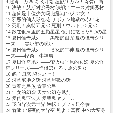
9 超兽十万匹 奇袭计划 超獣10万匹！奇袭计画
10 决战！艾斯对乡秀树 决戦！エース対郷秀树
11 超兽是十位少女吗 超獣は10人の女？
12 邪恶的仙人球红花 サボテン地狱の赤い花
13 死刑！奥特五兄弟 死刑！ウルトラ5兄弟
14 散在银河里的五颗星星 银河に散った5つの星
15 夏日怪奇系列——黑蟹的诅咒 夏の怪奇シリ
ーズ——黒い蟹の呪い
16 夏日怪奇系列——愤怒的牛神 夏の怪奇シリ
ーズ——怪谈 牛神男
17 夏日怪奇系列——萤火虫平原的女妖 夏の怪
奇シリーズ——怪谈ほたるヶ原の鬼女
18 鸽子归来 鸠を返せ！
19 河童宅地之谜 河童屋敷の谜
20 青春之星族 青春の星
21 仙女的幻影 天女の幻を见た！
22 复仇鬼亚波人 复讐鬼ヤプール
23 飞向异次元世界 逆転！ゾフィ只今参上
24 看哪！深夜的大异变 见よ！真夜 中の大変身