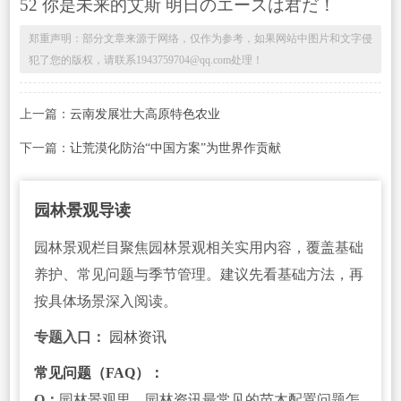
52 你是未来的艾斯 明日のエースは君だ！
郑重声明：部分文章来源于网络，仅作为参考，如果网站中图片和文字侵
犯了您的版权，请联系1943759704@qq.com处理！
上一篇：
云南发展壮大高原特色农业
下一篇：
让荒漠化防治“中国方案”为世界作贡献
园林景观导读
园林景观栏目聚焦园林景观相关实用内容，覆盖基础
养护、常见问题与季节管理。建议先看基础方法，再
按具体场景深入阅读。
专题入口：
园林资讯
常见问题（FAQ）：
Q：
园林景观里，园林资讯最常见的苗木配置问题怎