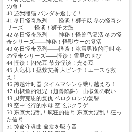
の命！
40 还我熊猫 パンダを返して！
41 冬日怪奇系列——怪谈！狮子鼓 冬の怪奇シ
リーズ——怪谈！狮子太鼓
42 冬日怪奇系列——神秘！怪兽鸟复活 冬の怪
奇シリーズ——神秘！怪獣ウーの复活
43 冬日怪奇系列——怪谈！冰雪男孩的呼叫 冬
の怪奇シリーズ——怪谈！雪男の叫び
44 怪谈！闪光豆 节分怪谈！光る豆
45 大危机！拯救艾斯 大ピンチ！エースを救
え！
46 跨越计时器 タイムマシンを乗り越えろ！
47 山椒鱼的诅咒（超兽陷阱） 山椒鱼の呪い
48 贝劳克恩的复仇 ベロクロンの复讐
49 空中飞行的水母 空飞ぶクラゲ
50 东京大混乱！疯狂的信号 东京大混乱！狂っ
た信号
51 惊命夺魂曲 命君を吸う音