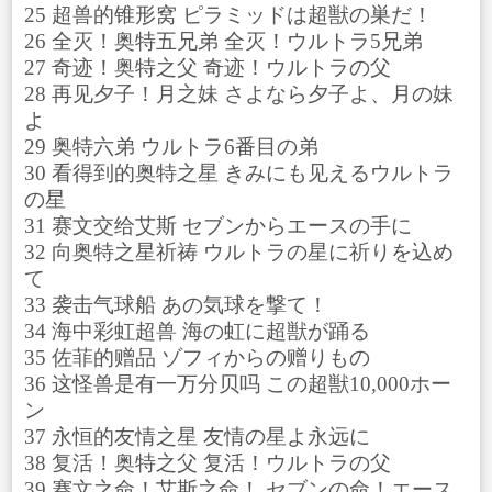
25 超兽的锥形窝 ピラミッドは超獣の巣だ！
26 全灭！奥特五兄弟 全灭！ウルトラ5兄弟
27 奇迹！奥特之父 奇迹！ウルトラの父
28 再见夕子！月之妹 さよなら夕子よ、月の妹
よ
29 奥特六弟 ウルトラ6番目の弟
30 看得到的奥特之星 きみにも见えるウルトラ
の星
31 赛文交给艾斯 セブンからエースの手に
32 向奥特之星祈祷 ウルトラの星に祈りを込め
て
33 袭击气球船 あの気球を撃て！
34 海中彩虹超兽 海の虹に超獣が踊る
35 佐菲的赠品 ゾフィからの赠りもの
36 这怪兽是有一万分贝吗 この超獣10,000ホー
ン
37 永恒的友情之星 友情の星よ永远に
38 复活！奥特之父 复活！ウルトラの父
39 赛文之命！艾斯之命！ セブンの命！エース