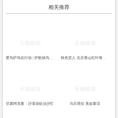
相关推荐
爱鸟护鸟在行动 | 护航候鸟迁徙，守护鸟类家园！哈尔滨青少年在行动……
秋色宜人 北京香山红叶将迎最佳观赏期
甘肃阿克塞：沙漠深处治沙忙
乌旦塔拉 美如童话