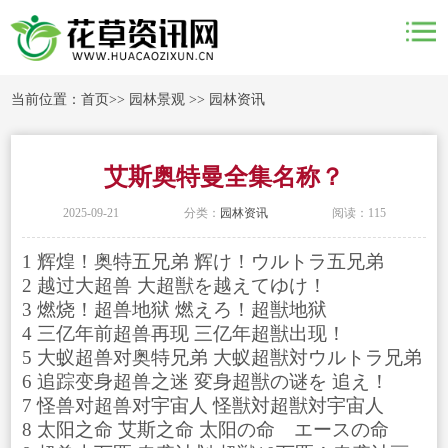
当前位置：
首页
>>
园林景观
>>
园林资讯
艾斯奥特曼全集名称？
2025-09-21
分类：
园林资讯
阅读：115
1 辉煌！奥特五兄弟 辉け！ウルトラ五兄弟
2 越过大超兽 大超獣を越えてゆけ！
3 燃烧！超兽地狱 燃えろ！超獣地狱
4 三亿年前超兽再现 三亿年超獣出现！
5 大蚁超兽对奥特兄弟 大蚁超獣対ウルトラ兄弟
6 追踪变身超兽之迷 変身超獣の谜を 追え！
7 怪兽对超兽对宇宙人 怪獣対超獣対宇宙人
8 太阳之命 艾斯之命 太阳の命 エースの命