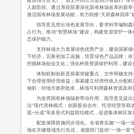
建设指导意见》。该文件的出台是四川省践行“绿
入新阶段。通过系统部署深化国有林场改革的新举
激活国有林场发展动能，有力助推“天府森林四库”
指导意见突出绿色发展导向，要求科学编制森
占行为。推动“智慧林场”建设，构建资源管护一
态保护能力。
支持林场大力发展绿色优势产业，建设国家储
下经济，完善初加工设施，培育绿色产品品牌；依
挖掘林场创业文化；强化种质资源保护利用，建设
体制机制创新是探索突破重点，文件明确支持
下合理使用经营收益；探索建立经营性收入分配机
倾斜；经地方政府批准，林场可利用森林资源及闲
为发挥国有林场辐射带动作用，指导意见提出
法”现代营林模式；创新股份合作、托管经营等联农
底+分成”等多形式利益联结模式，促进集体林区发
配套保障措施同步强化。全省将实施“一场一
场在关键领域先行先试，省级部门提供“一场一策