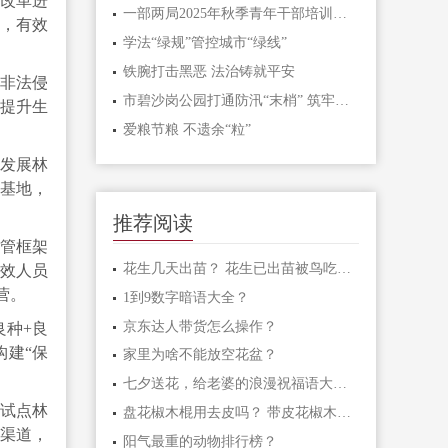
场改革进
一部两局2025年秋季青年干部培训班和处级干部进修班开班
，有效
学法“绿规”管控城市“绿线”
铁腕打击黑恶 法治铸就平安
非法侵
市碧沙岗公园打通防汛“末梢” 筑牢生态安全屏障
面提升生
爱粮节粮 不遗余“粒”
发展林
基地，
推荐阅读
管框架
花生几天出苗？ 花生已出苗被鸟吃怎么办？
效人员
营。
1到9数字暗语大全？
京东达人带货怎么操作？
良种+良
构建“保
家里为啥不能放空花盆？
七夕送花，给老婆的浪漫祝福语大汇总
取试点林
盘花椒木棍用去皮吗？ 带皮花椒木棍怎样盘玩？
金渠道，
阳气最重的动物排行榜？