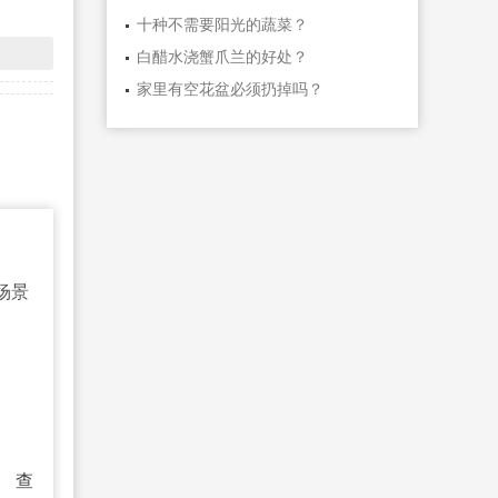
十种不需要阳光的蔬菜？
白醋水浇蟹爪兰的好处？
家里有空花盆必须扔掉吗？
场景
。
查