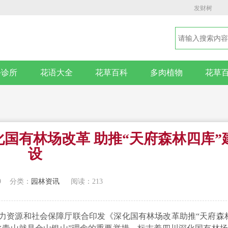
发财树
卉诊所
花语大全
花草百科
多肉植物
花草
国有林场改革 助推“天府森林四库”
设
9
分类：
园林资讯
阅读：213
力资源和社会保障厅联合印发《深化国有林场改革助推“天府森