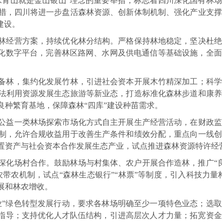
水青山就是金山银山”理念的重要举措，标志着四川深化国有林
措，四川将进一步盘活森林资源、创新体制机制、强化产业支撑
建设。
林经营方案，持续优化林分结构。严格保持林地稳定，坚决杜绝
体化数字平台，完善林区路网、水网及供电通信等基础设施，全
备林，集约化发展竹林，引进社会资本开展木竹精深加工；科学
法利用资源发展生态旅游等新业态，打造标准化森林步道和康养
良种繁育基地，保障森林“四库”建设种苗需求。
公益一类林场探索市场化方式自主开展生产经营活动，在财政监
制，允许合规收益用于改善生产条件和绩效分配，重点向一线创
置资产与社会资本合作发展生态产业，试点推进森林资源特许经
深化场村合作。鼓励林场与村集体、农户开展合作造林，推广“
带农机制，试点“森林生态银行”“林票”等制度，引入科技力量
展和林农增收。
业”绿色转型发展行动，要求各林场明确至少一项特色业态；选
”指导；支持优化人才队伍结构，引进高层次人才力量；拓宽资