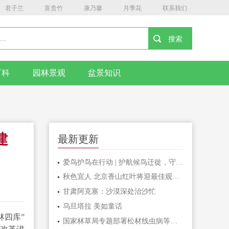
君子兰
富贵竹
康乃馨
月季花
联系我们
百科
园林景观
盆景知识
建
最新更新
爱鸟护鸟在行动 | 护航候鸟迁徙，守护鸟类家园！哈尔滨青少年在行动……
秋色宜人 北京香山红叶将迎最佳观赏期
甘肃阿克塞：沙漠深处治沙忙
乌旦塔拉 美如童话
林四库”
国家林草局专题部署松材线虫病等疫情防控工作