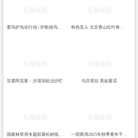
爱鸟护鸟在行动 | 护航候鸟迁徙，守护鸟类家园！哈尔滨青少年在行动……
秋色宜人 北京香山红叶将迎最佳观赏期
甘肃阿克塞：沙漠深处治沙忙
乌旦塔拉 美如童话
国家林草局专题部署松材线虫病等疫情防控工作
一部两局2025年秋季青年干部培训班和处级干部进修班开班