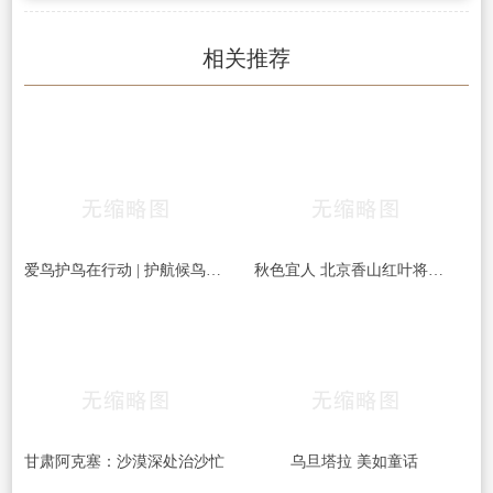
相关推荐
爱鸟护鸟在行动 | 护航候鸟迁徙，守护鸟类家园！哈尔滨青少年在行动……
秋色宜人 北京香山红叶将迎最佳观赏期
甘肃阿克塞：沙漠深处治沙忙
乌旦塔拉 美如童话