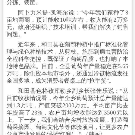
分拣、装筐。
阿卜力米提·凯海尔说：“今年我们家种了8
亩地葡萄，预计能收10吨左右，收入能有2万多
元。政府还组织了技术培训，帮我们解决了销售
问题。”
近年来，和田县在葡萄种植中推广标准化管
理与绿色种植技术，从剪枝、施肥到病虫害防治
全程科学把控，既保证了葡萄品质，也打响了本
地特色品牌。目前，全县葡萄年产量稳定在5.65
万吨，除供应本地市场外，还通过冷链物流发往
全国多地，成为消费者餐桌上的“抢手货”。
和田县色格孜库勒乡副乡长张佳乐说：“从
目前收获情况看，今年全乡葡萄预计总产量能达
到1.3万吨，产值突破2000万元。平均亩产比去
年提高了23%，农户亩均增收能达到3500元以
上。下一步，我们会结合乡村旅游发展，打造葡
萄采摘园、葡萄文化节等体验项目，让更多农户
分享产业发展的‘甜蜜红利’。” （韩丽）