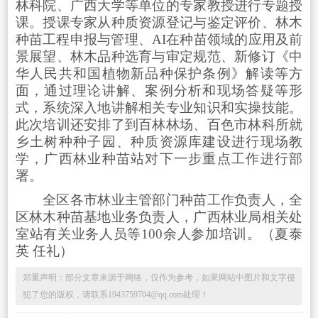
林科院、广西大学等单位的专家教授进行专题授
课。授课专家从种质资源登记与鉴定评价、林木
种苗工程申报与管理、AI在种苗领域的应用及前
景展望、林木品种选育与审定规范、新修订《中
华人民共和国植物新品种保护条例》解读等方
面，通过理论讲解、案例分析和现场答疑等形
式，系统深入地讲解相关专业知识和实操技能。
此次培训还安排了到百林林场、百色市林科所就
乡土树种种子园、种质资源库建设进行现场教
学，广西林业种苗站对下一步重点工作进行部
署。
全区各市林业主管部门种苗工作负责人，全
区林木种苗基地业务负责人，广西林业局相关处
室站有关业务人员等100余人参加培训。
（夏泰
英 任礼）
郑重声明：部分文章来源于网络，仅作为参考，如果网站中图片和文字侵
犯了您的版权，请联系1943759704@qq.com处理！