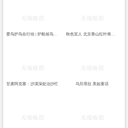
爱鸟护鸟在行动 | 护航候鸟迁徙，守护鸟类家园！哈尔滨青少年在行动……
秋色宜人 北京香山红叶将迎最佳观赏期
甘肃阿克塞：沙漠深处治沙忙
乌旦塔拉 美如童话