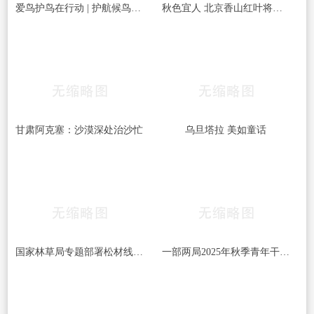
爱鸟护鸟在行动 | 护航候鸟迁徙，守护鸟类家园！哈尔滨青少年在行动……
秋色宜人 北京香山红叶将迎最佳观赏期
甘肃阿克塞：沙漠深处治沙忙
乌旦塔拉 美如童话
国家林草局专题部署松材线虫病等疫情防控工作
一部两局2025年秋季青年干部培训班和处级干部进修班开班