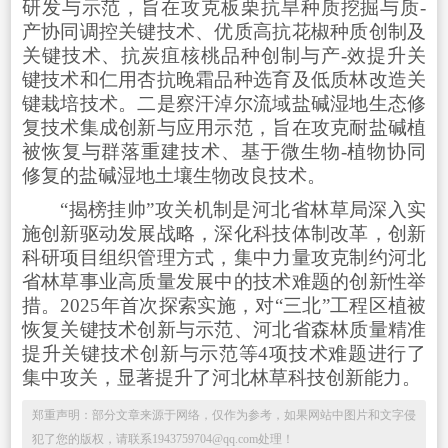
研发与示范，旨在攻克板栗抗旱种质挖掘与质-
产协同调控关键技术、优质高抗花椒种质创制及
关键技术、抗炭疽核桃品种创制与产-效提升关
键技术和仁用杏抗晚霜品种选育及低质林改造关
键栽培技术。二是察汗淖尔流域盐碱湿地生态修
复技术集成创新与应用示范，旨在攻克耐盐碱植
被恢复与群落重建技术、基于微生物-植物协同
修复的盐碱湿地土壤生物改良技术。
“揭榜挂帅”攻关机制是
河北
省林草局深入实
施创新驱动发展战略，深化科技体制改革，创新
科研项目组织管理方式，集中力量攻克制约
河北
省林草事业高质量发展中的技术难题的创新性举
措。2025年首次探索实施，对“三北”工程区植被
恢复关键技术创新与示范、河北省森林质量精准
提升关键技术创新与示范等4项技术难题进行了
集中攻关，显著提升了
河北
林草科技创新能力。
郑重声明：部分文章来源于网络，仅作为参考，如果网站中图片和文字侵
犯了您的版权，请联系1943759704@qq.com处理！