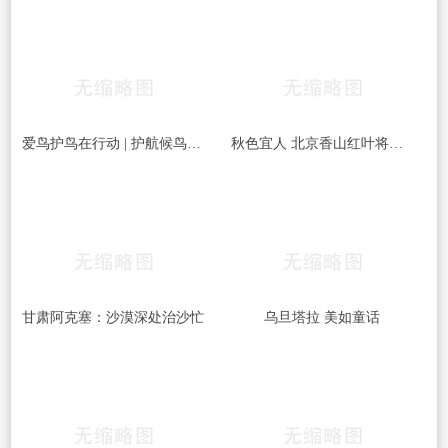
爱鸟护鸟在行动 | 护航候鸟迁徙，守护鸟类家园！哈尔滨青少年在行动……
秋色宜人 北京香山红叶将迎最佳观赏期
甘肃阿克塞：沙漠深处治沙忙
乌旦塔拉 美如童话