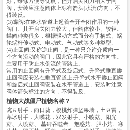
好，维修方便等优点，但开启关闭力稍大于闸
阀，安装应注意阀体上标有箭头(水流)方向，不
得装反。
(3)蝶阀:在给水管道上起着全开全闭作用的一种
阀门。其开启关闭力较大，但阀体较小、较轻。
蝶阀种类很多，根据驱动方式而分有手柄式、蜗
轮蜗杆传动式、电动式、气动式等多种类型。
(4)止回阀:又称逆止阀，是一种只允许介质向一
个方向流动的阀门，因此它具有严格的方向性。
主要用于防止水倒流的管路上。
常用的止回阀有升降式及旋启式。升降式垂直瓣
止回阀应安装在垂直管道上;升降式水平瓣止回阀
和旋启式止回阀安装在水平管道上，安装时注意
阀体箭头标注的方向，不得装反。
植物大战僵尸植物名称？
豌豆射手，向日葵，樱桃炸弹坚果墙，土豆雷，
寒冰射手，大嘴花，双发射手、小喷菇、阳光
菇、大喷菇、 墓碑吞噬者、魅惑菇、胆小菇、寒