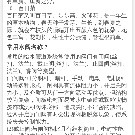
有单瓣、重瓣之分。
10、百日菊
百日菊又叫百日草、步步高、火球花，是一年生
的草本植物，春天种子发芽、生长，到春夏之
际，就会在枝头的顶端开出五颜六色的花朵，花
色丰富，花期长，生性十分强健，管理很简单。
常用水阀名称？
常用的给水管道系统常使用的阀门有闸阀(丝
扣、法兰)、截止阀(丝扣、法兰)、止回阀(丝扣、
法兰)、蝶阀等类型。
(1)闸阀:可分明杆、暗杆、手动、电动、电机驱
动等多种形式，闸阀具有流体阻力小，开启关闭
力小，及介质可从任一方向流动等优点。但结构
较为复杂，闸板密封面易被水中杂质或颗粒状物
擦饰或沉积阀体底部，造成关闭不严密的缺陷。
经常开启的闸阀有时会出现阀板脱落现象，使系
统失去控制能力。
(2)截止阀:与闸阀相比具有结构简单，密封性能