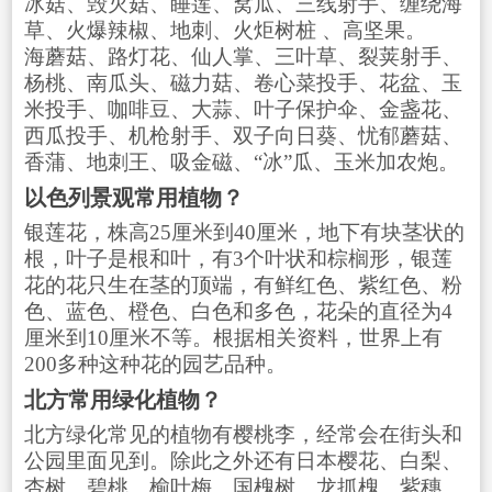
冰菇、毁灭菇、睡莲、窝瓜、三线射手、缠绕海
草、火爆辣椒、地刺、火炬树桩 、高坚果。
海蘑菇、路灯花、仙人掌、三叶草、裂荚射手、
杨桃、南瓜头、磁力菇、卷心菜投手、花盆、玉
米投手、咖啡豆、大蒜、叶子保护伞、金盏花、
西瓜投手、机枪射手、双子向日葵、忧郁蘑菇、
香蒲、地刺王、吸金磁、“冰”瓜、玉米加农炮。
以色列景观常用植物？
银莲花，株高25厘米到40厘米，地下有块茎状的
根，叶子是根和叶，有3个叶状和棕榈形，银莲
花的花只生在茎的顶端，有鲜红色、紫红色、粉
色、蓝色、橙色、白色和多色，花朵的直径为4
厘米到10厘米不等。根据相关资料，世界上有
200多种这种花的园艺品种。
北方常用绿化植物？
北方绿化常见的植物有樱桃李，经常会在街头和
公园里面见到。除此之外还有日本樱花、白梨、
杏树、碧桃、榆叶梅、国槐树、龙抓槐、紫穗