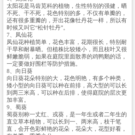
太阳花是马齿苋科的植物，生性特别的强健，晒
不死、干不死，花色特别的多，不仅有单瓣的，
还有很多重瓣的，开出花像牡丹花一样，所以有
时候又叫它“松针牡丹”。
7、凤仙花
凤仙花种植简单，花色丰富，花期很长，特别耐
干旱和耐暴晒。但植株比较矮小，而且枝叶又很
鲜嫩脆弱，如果在庭院里面散养的鸡鸭鹅的话，
一定要做好围栏等防护措施。
8、向日葵
向日葵花朵特别的大，花色明艳，有多个种类，
矮小型的向日葵可以种在前排，高大型的可以长
到两三米高，可以种在后排，使得庭院的层次更
加丰富。
9、蜀葵
蜀葵别称一丈红、戎葵，是一年生或者二年生的
直立草本植物，可以长到一、两米高，枝干笔
直，会开色彩鲜艳的花朵，花朵大，花型好看，