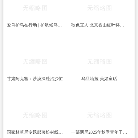
爱鸟护鸟在行动 | 护航候鸟迁徙，守护鸟类家园！哈尔滨青少年在行动……
秋色宜人 北京香山红叶将迎最佳观赏期
甘肃阿克塞：沙漠深处治沙忙
乌旦塔拉 美如童话
国家林草局专题部署松材线虫病等疫情防控工作
一部两局2025年秋季青年干部培训班和处级干部进修班开班