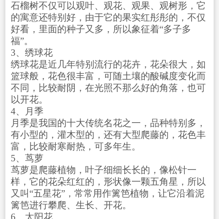
石榴树不仅可以观叶、观花、观果、观树形，它
的寓意还特别好，由于它的果实红彤彤的，不仅
好看，里面的种子又多，所以象征着“多子多
福”。
3、绣球花
绣球花是近几年特别流行的花卉，花朵很大，如
篮球般，花色很丰富，可随土壤的酸碱度变化而
不同，比较耐阴，在光照不那么好的角落，也可
以开花。
4、月季
月季是我国的十大传统名花之一，品种特别多，
有小型的，灌木型的，还有大型爬藤的，花色丰
富，比较耐寒耐热，可多年生。
5、茑萝
茑萝是爬藤植物，叶子细细长长的，像松针一
样，它的花朵红红的，形状像一颗五角星，所以
又叫“五星花”，常常用作篱笆植物，让它沿着泥
篱笆进行攀爬、生长、开花。
6、太阳花