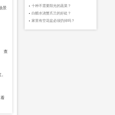
十种不需要阳光的蔬菜？
场景
白醋水浇蟹爪兰的好处？
家里有空花盆必须扔掉吗？
。
查
盆。
查看