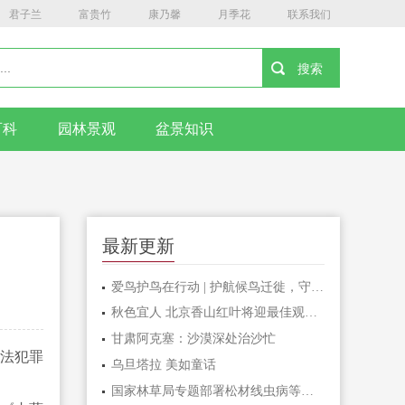
君子兰
富贵竹
康乃馨
月季花
联系我们
百科
园林景观
盆景知识
最新更新
爱鸟护鸟在行动 | 护航候鸟迁徙，守护鸟类家园！哈尔滨青少年在行动……
秋色宜人 北京香山红叶将迎最佳观赏期
甘肃阿克塞：沙漠深处治沙忙
违法犯罪
乌旦塔拉 美如童话
国家林草局专题部署松材线虫病等疫情防控工作