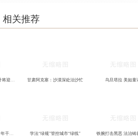
相关推荐
秋色宜人 北京香山红叶将迎最佳观赏期
甘肃阿克塞：沙漠深处治沙忙
乌旦塔拉 美如童
一部两局2025年秋季青年干部培训班和处级干部进修班开班
学法“绿规”管控城市“绿线”
铁腕打击黑恶 法治铸