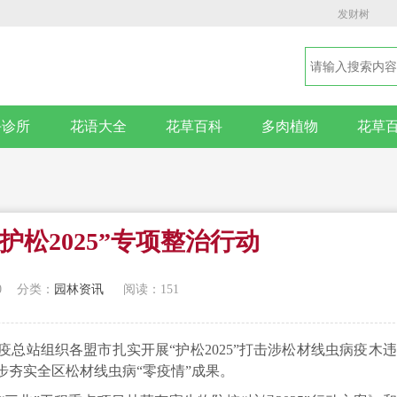
发财树
卉诊所
花语大全
花草百科
多肉植物
花草
护松2025”专项整治行动
0
分类：
园林资讯
阅读：151
总站组织各盟市扎实开展“护松2025”打击涉松材线虫病疫木
夯实全区松材线虫病“零疫情”成果。