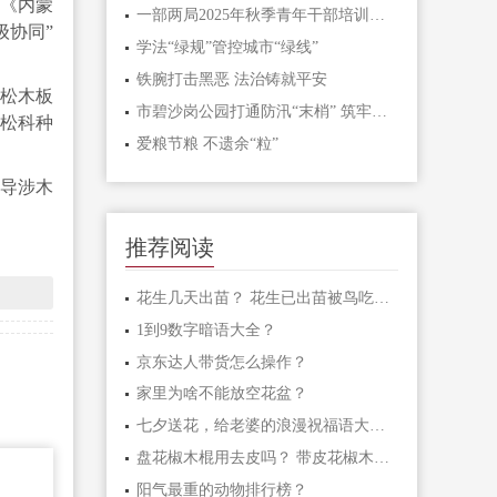
和《内蒙
一部两局2025年秋季青年干部培训班和处级干部进修班开班
级协同”
学法“绿规”管控城市“绿线”
铁腕打击黑恶 法治铸就平安
、松木板
市碧沙岗公园打通防汛“末梢” 筑牢生态安全屏障
、松科种
爱粮节粮 不遗余“粒”
引导涉木
推荐阅读
花生几天出苗？ 花生已出苗被鸟吃怎么办？
1到9数字暗语大全？
京东达人带货怎么操作？
家里为啥不能放空花盆？
七夕送花，给老婆的浪漫祝福语大汇总
盘花椒木棍用去皮吗？ 带皮花椒木棍怎样盘玩？
阳气最重的动物排行榜？