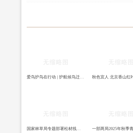
爱鸟护鸟在行动 | 护航候鸟迁徙，守护鸟类家园！哈尔滨青少年在行动……
国家林草局专题部署松材线虫病等疫情防控工作