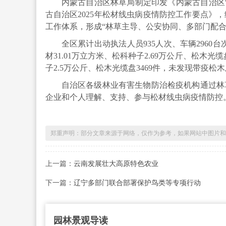
内蒙古自治区林草局制定印发《内蒙古自治区“
古自治区2025年松材线虫病疫情防控工作要点》
工作体系，形成“林草主导、公安协同、多部门配
全区累计出动执法人员935人次、车辆2960台
材31.01万立方米、松科种子2.69万公斤、松木光缆
子2.5万公斤、松木光缆盘3469件，未发现带疫松
自治区各级林业有害生物防治检疫机构通过林
企业和个人理解、支持、参与松材线虫病疫情防控
郑重声明：部分文章来源于网络，仅作为参考，如果网站中图片和文字侵犯
上一篇：
云南发展壮大高原特色农业
下一篇：
辽宁多部门联合部署保护鸟类等专项行动
园林景观导读