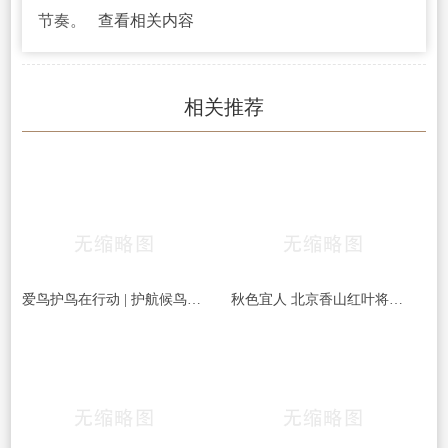
节奏。
查看相关内容
相关推荐
爱鸟护鸟在行动 | 护航候鸟迁徙，守护鸟类家园！哈尔滨青少年在行动……
秋色宜人 北京香山红叶将迎最佳观赏期