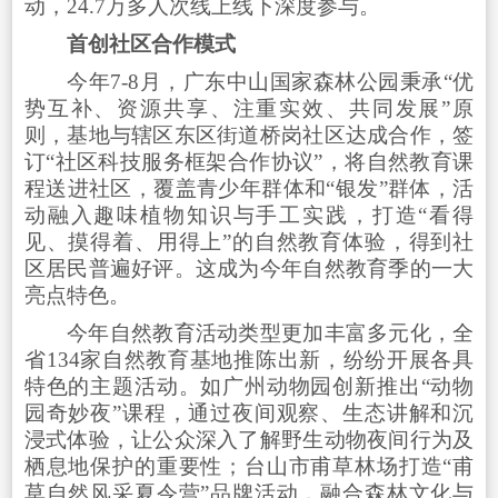
动，24.7万多人次线上线下深度参与
。
首创社区合作模式
今年7-8月，广东中山国家森林公园秉承“优
势互补、资源共享、注重实效、共同发展”原
则，基地与辖区东区街道桥岗社区达成合作，签
订“社区科技服务框架合作协议”，将自然教育课
程送进社区，覆盖青少年群体和“银发”群体，活
动融入趣味植物知识与手工实践，打造“看得
见、摸得着、用得上”的自然教育体验，得到社
区居民普遍好评。这成为今年自然教育季的一大
亮点特色。
今年自然教育活动类型更加丰富多元化，全
省134家自然教育基地推陈出新，纷纷开展各具
特色的主题活动。如广州动物园创新推出“动物
园奇妙夜”课程，通过夜间观察、生态讲解和沉
浸式体验，让公众深入了解野生动物夜间行为及
栖息地保护的重要性；台山市甫草林场打造“甫
草自然风采夏令营”品牌活动，融合森林文化与