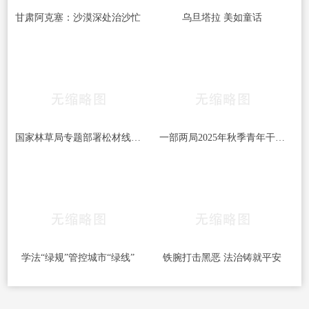
甘肃阿克塞：沙漠深处治沙忙
乌旦塔拉 美如童话
国家林草局专题部署松材线虫病等疫情防控工作
一部两局2025年秋季青年干部培训班和处级干部进修班开班
学法“绿规”管控城市“绿线”
铁腕打击黑恶 法治铸就平安