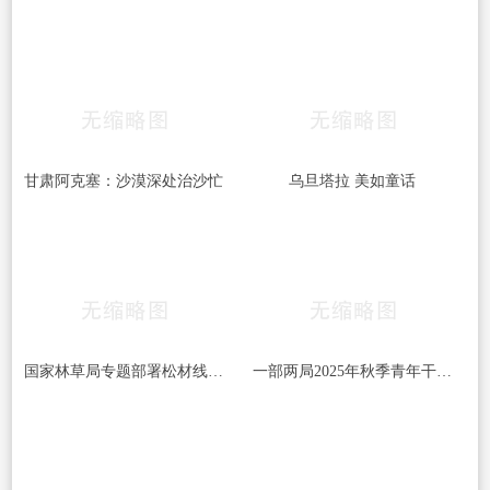
甘肃阿克塞：沙漠深处治沙忙
乌旦塔拉 美如童话
国家林草局专题部署松材线虫病等疫情防控工作
一部两局2025年秋季青年干部培训班和处级干部进修班开班