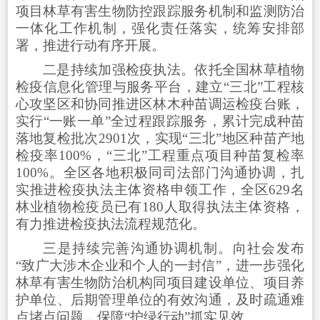
项目林草有害生物防控跟踪服务机制和监测防治
一体化工作机制，强化责任落实，统筹安排部
署，推进行动有序开展。
二是持续加强检疫执法。依托全国林草植物
检疫信息化管理与服务平台，建立“三北”工程核
心攻坚区和协同推进区林木种苗调运检疫台账，
实行“一账一单”全过程跟踪服务，累计完成种苗
落地复检批次2901次，实现“三北”地区种苗产地
检疫率100%，“三北”工程重点项目种苗复检率
100%。全区各地积极同司法部门沟通协调，扎
实推进检疫执法主体资格申领工作，全区629名
林业植物检疫员已有180人取得执法主体资格，
有力推进检疫执法流程规范化。
三是持续完善沟通协调机制。向社会发布
“致广大涉木企业和个人的一封信”，进一步强化
林草有害生物防治机构同项目建设单位、项目养
护单位、后期管理单位的有效沟通，及时疏通难
点堵点问题，保障“护绿行动”抓实见效。