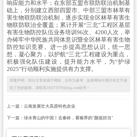
响应能力和水平；在东部五盟市联防联治机制基
础上，分别建立西部四盟市、中部三盟市林草有
害生物联防联治机制，逐步实现全区林草有害生
物联防联治全覆盖；累计开展“三北”工程区基层
有害生物防控队伍业务培训96次、4200人次，举
办铸牢中华民族共同体意识暨全区林草有害生物
防控知识竞赛。进一步提高思想认识，统一思
想，凝心聚力，以护航“三北”工程建设为重点，
积极强化队伍建设，提升能力水平，为“护绿
2025”行动顺利实施提供有力支撑。
郑重声明：部分文章来源于网络，仅作为参考，如果网站中图片和文字侵
犯了您的版权，请联系1943759704@qq.com处理！
上一篇：
云南发展壮大高原特色农业
下一篇：
绿水青山的中国丨去秦岭，看猴界的“颜值担当”