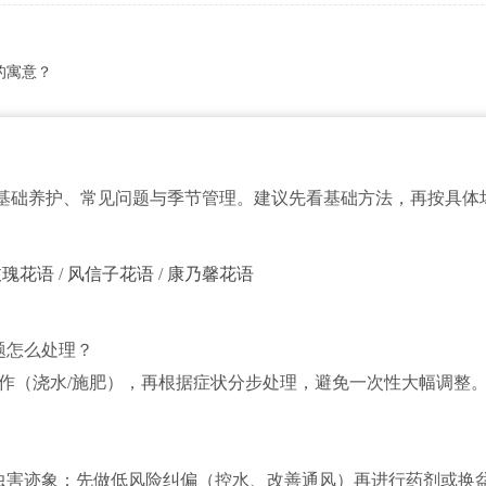
的寓意？
基础养护、常见问题与季节管理。建议先看基础方法，再按具体
玫瑰花语
/
风信子花语
/
康乃馨花语
题怎么处理？
操作（浇水/施肥），再根据症状分步处理，避免一次性大幅调整
虫害迹象；先做低风险纠偏（控水、改善通风）再进行药剂或换