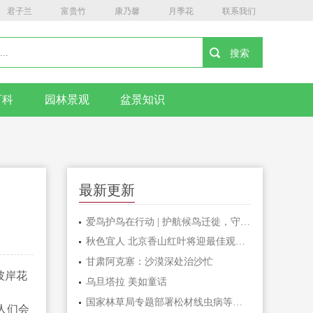
君子兰
富贵竹
康乃馨
月季花
联系我们
百科
园林景观
盆景知识
最新更新
爱鸟护鸟在行动 | 护航候鸟迁徙，守护鸟类家园！哈尔滨青少年在行动……
秋色宜人 北京香山红叶将迎最佳观赏期
甘肃阿克塞：沙漠深处治沙忙
彼岸花
乌旦塔拉 美如童话
国家林草局专题部署松材线虫病等疫情防控工作
人们会