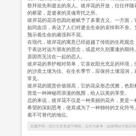
祭拜祖先和逝去的亲人。彼岸花的开放，往往伴随
的桥梁，是逝者的灵魂寄托之所。
彼岸花的花语也因此被赋予了多重含义。一方面，
如同血泪，表达了人们对逝去生命的哀悼和不舍。
预示着生命的顽强和不屈。
在现代，彼岸花的寓意已经超越了传统的生死观念
于表达对远方朋友的思念，或是对久别重逢的期待
原因而无法在一起的恋人。
彼岸花的养护相对简单，它喜欢阳光充足的环境，
的沙质土壤为佳。在生长季节，应保持土壤湿润，
常见。
彼岸花的观赏价值很高，它的花朵形态优雅，色彩
营造一种神秘而浪漫的氛围，给人以美的享受。
总的来说，彼岸花不仅是一种美丽的花卉，更是一
希望的深刻思考，使其成为了一种独特的文化符号
着不可替代的地位。
郑重声明：部分文章来源于网络，仅作为参考，如果网站中图片和文字侵犯