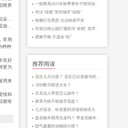
一部两局2025年秋季青年干部培训班和处级干部进修班开班
阳两界
学法“绿规”管控城市“绿线”
花朵，
铁腕打击黑恶 法治铸就平安
绽放，
市碧沙岗公园打通防汛“末梢” 筑牢生态安全屏障
爱粮节粮 不遗余“粒”
，常用
为种种
水良好
推荐阅读
球更为
花生几天出苗？ 花生已出苗被鸟吃怎么办？
被用来
1到9数字暗语大全？
京东达人带货怎么操作？
爱情和
花都有
家里为啥不能放空花盆？
七夕送花，给老婆的浪漫祝福语大汇总
盘花椒木棍用去皮吗？ 带皮花椒木棍怎样盘玩？
阳气最重的动物排行榜？