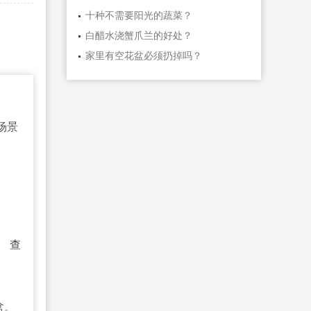
十种不需要阳光的蔬菜？
白醋水浇蟹爪兰的好处？
家里有空花盆必须扔掉吗？
场景
。
查
盆。