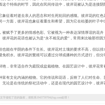
着这个特殊的时节，因此在民间传说中，彼岸花被认为是连接阴
它象征着对逝去亲人的思念和对生死轮回的感慨。彼岸花的红色
另一方面，彼岸花也象征着重生和希望，因为它在枯萎的叶子中
，被赋予了更多的情感色彩。它被视为一种表达深情厚谊的花卉
。彼岸花的花语也被认为是“永不相见的爱”，常用来比喻那些因
但也能在半阴的条件下生长。彼岸花对土壤的要求不高，但以排
避免积水。彼岸花的繁殖可以通过分球或播种的方式进行，但分
鲜艳，非常适合作为庭院或盆栽植物。在园艺设计中，彼岸花常
种富有文化内涵的植物。它的传说和花语，反映了人们对生命、
。无论是在传统的祭祀活动中，还是在现代的园艺设计中，彼岸
了您的版权，请联系1943759704@qq.com处理！