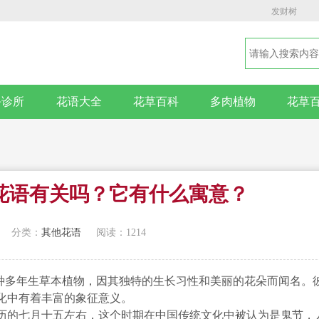
发财树
卉诊所
花语大全
花草百科
多肉植物
花草
花语有关吗？它有什么寓意？
分类：
其他花语
阅读：1214
石蒜，是一种多年生草本植物，因其独特的生长习性和美丽的花朵而闻名。
化中有着丰富的象征意义。
历的七月十五左右，这个时期在中国传统文化中被认为是鬼节，