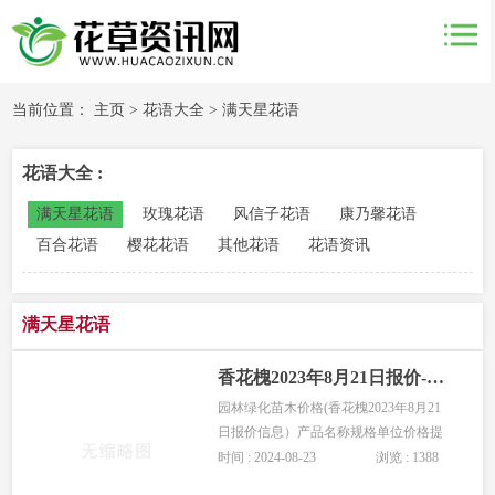
当前位置：
主页
>
花语大全
>
满天星花语
花语大全 :
满天星花语
玫瑰花语
风信子花语
康乃馨花语
百合花语
樱花花语
其他花语
花语资讯
满天星花语
香花槐2023年8月21日报价-园林苗木香花槐价格
园林绿化苗木价格(香花槐2023年8月21
日报价信息）产品名称规格单位价格提
供商高度:120cm 胸径:3cm 冠幅:50cm 9高
时间 : 2024-08-23
浏览 : 1388
度:350cm 胸径:6cm 冠幅:200cm 株58高