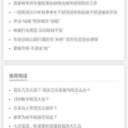
国家林草局专题部署松材线虫病等疫情防控工作
一部两局2025年秋季青年干部培训班和处级干部进修班开班
学法“绿规”管控城市“绿线”
铁腕打击黑恶 法治铸就平安
市碧沙岗公园打通防汛“末梢” 筑牢生态安全屏障
爱粮节粮 不遗余“粒”
推荐阅读
花生几天出苗？ 花生已出苗被鸟吃怎么办？
1到9数字暗语大全？
京东达人带货怎么操作？
家里为啥不能放空花盆？
七夕送花，给老婆的浪漫祝福语大汇总