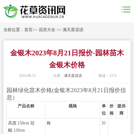
当前位置：
首页
>>
花语大全
>>
满天星花语
金银木2023年8月21日报价-园林苗木
金银木价格
2024-08-23
分类：
满天星花语
阅读：1274
园林绿化苗木价格(金银木2023年8月21日报价信
息）
产品名称
规格
单
价
提供
位
格
商
高度:150cm 冠
株
35
幅:120cm