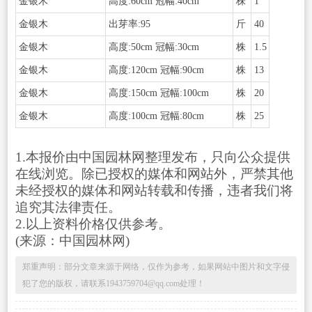
金银木
高度:60cm 冠幅:40cm
株
1
金银木
出芽率:95
斤
40
金银木
高度:50cm 冠幅:30cm
株
1.5
金银木
高度:120cm 冠幅:90cm
株
13
金银木
高度:150cm 冠幅:100cm
株
20
金银木
高度:100cm 冠幅:80cm
株
25
1.本报价由中国园林网整理发布，只向公众提供
在线浏览。除已授权的媒体和网站外，严禁其他
未经授权的媒体和网站转载和传播，违者我们将
追究其法律责任。
2.以上资料价格仅供参考。
(来源：中国园林网)
郑重声明：部分文章来源于网络，仅作为参考，如果网站中图片和文字侵
犯了您的版权，请联系1943759704@qq.com处理！