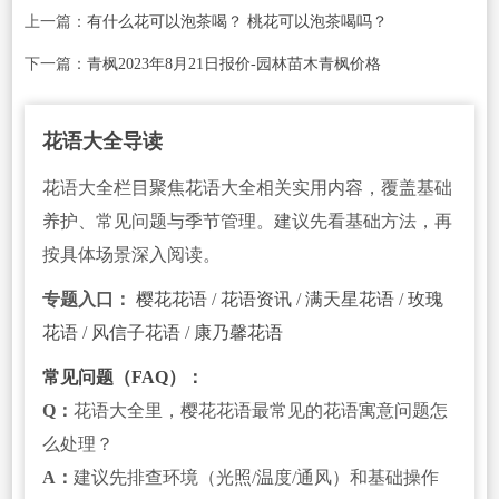
上一篇：
有什么花可以泡茶喝？ 桃花可以泡茶喝吗？
下一篇：
青枫2023年8月21日报价-园林苗木青枫价格
花语大全导读
花语大全栏目聚焦花语大全相关实用内容，覆盖基础
养护、常见问题与季节管理。建议先看基础方法，再
按具体场景深入阅读。
专题入口：
樱花花语
/
花语资讯
/
满天星花语
/
玫瑰
花语
/
风信子花语
/
康乃馨花语
常见问题（FAQ）：
Q：
花语大全里，樱花花语最常见的花语寓意问题怎
么处理？
A：
建议先排查环境（光照/温度/通风）和基础操作