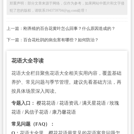
郑重声明：部分文章来源于网络，仅作为参考，如果网站中图片和文字侵
犯了您的版权，请联系1943759704@qq.com处理！
上一篇：
刚养殖的百合花黄叶怎么回事？什么原因造成的？
下一篇：
百合花杜鹃的病虫害有哪些？如何防治？
花语大全导读
花语大全栏目聚焦花语大全相关实用内容，覆盖基础
养护、常见问题与季节管理。建议先看基础方法，再
按具体场景深入阅读。
专题入口：
樱花花语
/
花语资讯
/
满天星花语
/
玫瑰
花语
/
风信子花语
/
康乃馨花语
常见问题（FAQ）：
Q：
花语大全里，樱花花语最常见的花语寓意问题怎