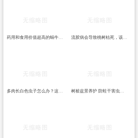
药用和食用价值超高的蜗牛 是益虫还是害虫？
流胶病会导致桃树枯死，该如何预防和治疗桃树流胶病呢
多肉长白色虫子怎么办？这6种方法,3天就能一扫而光!
树桩盆景养护 防蛀干害虫的几种方法