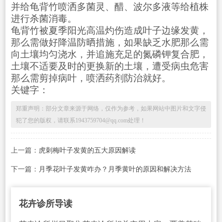
并给龟背竹喷洒多菌灵、醋、波尔多液等给植株
进行杀菌消毒。
龟背竹被夏季阳光高温灼伤造成叶子边缘发黄，
那么需做好降温防晒措施，如果缺乏水肥那么需
向土壤均匀浇水，并追施充足的氮磷钾复合肥，
土壤不适要及时的更换新的土壤，遭受病虫危害
那么需剪掉病叶，喷洒药剂防治就好。
关键字：
郑重声明：部分文章来源于网络，仅作为参考，如果网站中图片和文字侵
犯了您的版权，请联系1943759704@qq.com处理！
上一篇：
虎刺梅叶子发黄的五大原因解读
下一篇：
月季花叶子发黄咋办？月季黄叶的原因和解决方法
花卉诊所导读