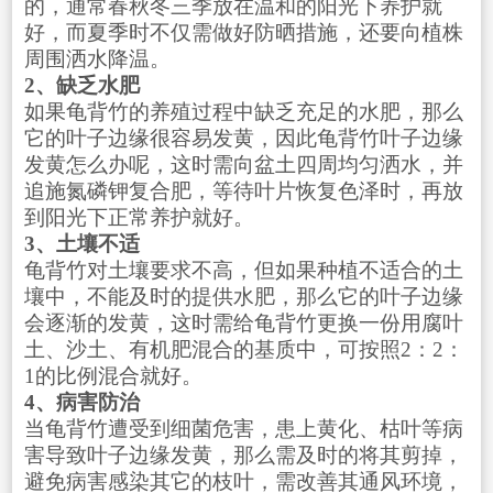
的，通常春秋冬三季放在温和的阳光下养护就
好，而夏季时不仅需做好防晒措施，还要向植株
周围洒水降温。
2、缺乏水肥
如果龟背竹的养殖过程中缺乏充足的水肥，那么
它的叶子边缘很容易发黄，因此龟背竹叶子边缘
发黄怎么办呢，这时需向盆土四周均匀洒水，并
追施氮磷钾复合肥，等待叶片恢复色泽时，再放
到阳光下正常养护就好。
3、土壤不适
龟背竹对土壤要求不高，但如果种植不适合的土
壤中，不能及时的提供水肥，那么它的叶子边缘
会逐渐的发黄，这时需给龟背竹更换一份用腐叶
土、沙土、有机肥混合的基质中，可按照2：2：
1的比例混合就好。
4、病害防治
当龟背竹遭受到细菌危害，患上黄化、枯叶等病
害导致叶子边缘发黄，那么需及时的将其剪掉，
避免病害感染其它的枝叶，需改善其通风环境，