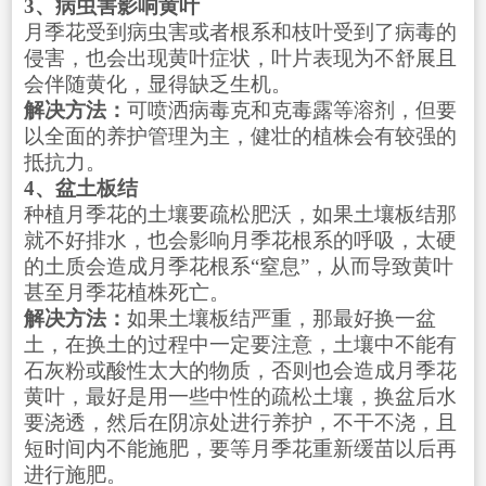
3、病虫害影响黄叶
月季花受到病虫害或者根系和枝叶受到了病毒的
侵害，也会出现黄叶症状，叶片表现为不舒展且
会伴随黄化，显得缺乏生机。
解决方法：
可喷洒病毒克和克毒露等溶剂，但要
以全面的养护管理为主，健壮的植株会有较强的
抵抗力。
4、盆土板结
种植月季花的土壤要疏松肥沃，如果土壤板结那
就不好排水，也会影响月季花根系的呼吸，太硬
的土质会造成月季花根系“窒息”，从而导致黄叶
甚至月季花植株死亡。
解决方法：
如果土壤板结严重，那最好换一盆
土，在换土的过程中一定要注意，土壤中不能有
石灰粉或酸性太大的物质，否则也会造成月季花
黄叶，最好是用一些中性的疏松土壤，换盆后水
要浇透，然后在阴凉处进行养护，不干不浇，且
短时间内不能施肥，要等月季花重新缓苗以后再
进行施肥。