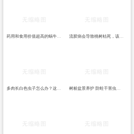
药用和食用价值超高的蜗牛 是益虫还是害虫？
流胶病会导致桃树枯死，该如何预防和治疗桃树流胶病呢
多肉长白色虫子怎么办？这6种方法,3天就能一扫而光!
树桩盆景养护 防蛀干害虫的几种方法