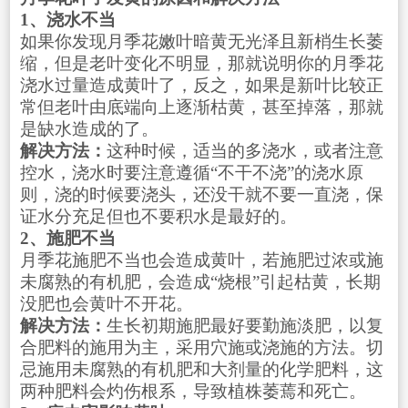
1、浇水不当
如果你发现月季花嫩叶暗黄无光泽且新梢生长萎
缩，但是老叶变化不明显，那就说明你的月季花
浇水过量造成黄叶了，反之，如果是新叶比较正
常但老叶由底端向上逐渐枯黄，甚至掉落，那就
是缺水造成的了。
解决方法：
这种时候，适当的多浇水，或者注意
控水，浇水时要注意遵循“不干不浇”的浇水原
则，浇的时候要浇头，还没干就不要一直浇，保
证水分充足但也不要积水是最好的。
2、施肥不当
月季花施肥不当也会造成黄叶，若施肥过浓或施
未腐熟的有机肥，会造成“烧根”引起枯黄，长期
没肥也会黄叶不开花。
解决方法：
生长初期施肥最好要勤施淡肥，以复
合肥料的施用为主，采用穴施或浇施的方法。切
忌施用未腐熟的有机肥和大剂量的化学肥料，这
两种肥料会灼伤根系，导致植株萎蔫和死亡。