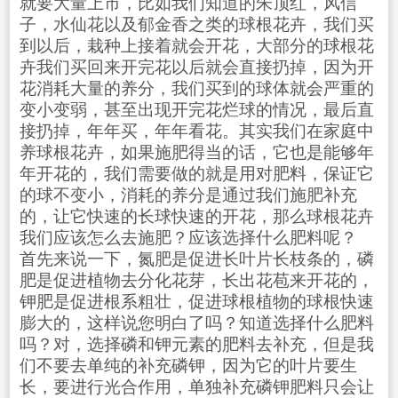
就要大量上市，比如我们知道的朱顶红，风信
子，水仙花以及郁金香之类的球根花卉，我们买
到以后，栽种上接着就会开花，大部分的球根花
卉我们买回来开完花以后就会直接扔掉，因为开
花消耗大量的养分，我们买到的球体就会严重的
变小变弱，甚至出现开完花烂球的情况，最后直
接扔掉，年年买，年年看花。其实我们在家庭中
养球根花卉，如果施肥得当的话，它也是能够年
年开花的，我们需要做的就是用对肥料，保证它
的球不变小，消耗的养分是通过我们施肥补充
的，让它快速的长球快速的开花，那么球根花卉
我们应该怎么去施肥？应该选择什么肥料呢？
首先来说一下，氮肥是促进长叶片长枝条的，磷
肥是促进植物去分化花芽，长出花苞来开花的，
钾肥是促进根系粗壮，促进球根植物的球根快速
膨大的，这样说您明白了吗？知道选择什么肥料
吗？对，选择磷和钾元素的肥料去补充，但是我
们不要去单纯的补充磷钾，因为它的叶片要生
长，要进行光合作用，单独补充磷钾肥料只会让