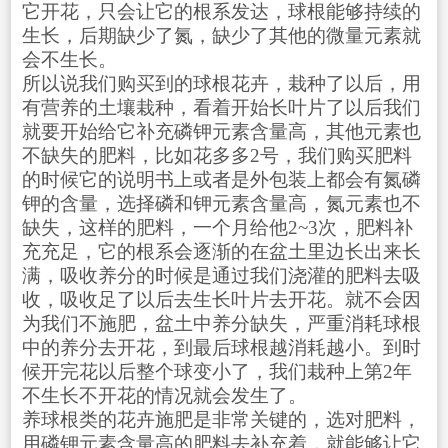
它开花，只会让它的根系发达，球根能够持续的
生长，后期缺少了氮，缺少了其他的微量元素就
会不生长。
所以说我们购买到的球根花卉，栽种了以后，用
有营养的土壤栽种，看着开始长叶片了以后我们
就要开始给它补充磷钾元素含量高，其他元素也
不缺失的肥料，比如花多多2号，我们购买肥料
的时候它的说明书上或者是外包装上都会有氮磷
钾的含量，选择磷和钾元素含量高，氮元素也不
缺失，这样的肥料，一个月给他2~3次，肥料补
充充足，它的根系会逐渐的在盆土里边长出来长
满，吸收养分的时候是通过我们浇灌的肥料去吸
收，吸收足了以后去生长叶片去开花。就不会因
为我们不施肥，盆土中养分缺失，严重消耗球根
中的养分去开花，到最后球根越消耗越小。到时
候开完花以后整个球变小了，我们栽种上第2年
不生长不开花的情况就会发生了。
养球根类的花卉施肥是非常关键的，选对肥料，
用磷钾元素含量高的肥料去补充着，就能够让它