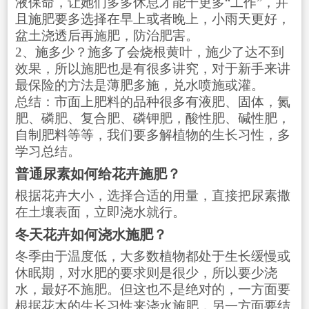
液保命，让她们多多休息才能干更多“工作”，并
且施肥要多选择在早上或者晚上，小雨天更好，
盆土浇透后再施肥，防治肥害。
2、施多少？施多了会烧根黄叶，施少了达不到
效果，所以施肥也是有很多讲究，对于新手来讲
最保险的方法是薄肥多施，兑水喷施或灌。
总结：市面上肥料的品种很多有液肥、固体，氮
肥、磷肥、复合肥、磷钾肥，酸性肥、碱性肥，
自制肥料等等，我们要多解植物的生长习性，多
学习总结。
普通尿素如何给花卉施肥？
根据花卉大小，选择合适的用量，直接把尿素撒
在土壤表面，立即浇水就行。
冬天花卉如何浇水施肥？
冬季由于温度低，大多数植物都处于生长缓慢或
休眠期，对水肥的要求则是很少，所以要少浇
水，最好不施肥。但这也不是绝对的，一方面要
根据花木的生长习性来浇水施肥，另一方面要结