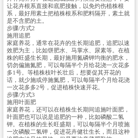
让花卉根系直接和底肥接触，以免灼伤植株根
系，最好用素土把植株根系和肥料隔开，素土就
是不含肥的土。
步骤/方式2
施用追肥
家庭养花，通常在花卉的生长期追肥，追肥以速
效肥为主，比如饼肥水、马掌水、尿素等。在植
株的旺盛生长期，最好施用氮磷钾均衡的肥水，
切勿偏施氮肥，可以每隔半个月给花浇一次花多
多1号。等植株枝叶长壮后，想要促其开花的
话，就少施或停施氮肥，可以每隔半个月给花浇
一次花多多2号，促进植株快速开花。
步骤/方式3
施用叶面肥
家庭养花，还可以在植株生长期间追施叶面肥，
叶面肥也可以说是追肥的一种，比如磷酸二氢
钾。在植株的生长旺盛期，可以每隔半个月喷施
一次磷酸二氢钾，促进花卉健壮生长，而且这种