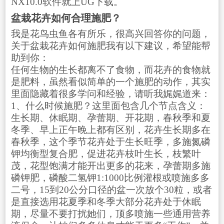
NX10.0软件就上UG下载。
盆栽花卉如何合理施肥？
我是花鸟虫鱼各有所乐，很高兴回答你的问题，
关于盆栽花卉如何施肥我有以下建议，希望能帮
助到你：
任何生物的生长都离不了食物，而花卉的食物就
是肥料，虽然看似简单的一个施肥的动作，其实
里面隐藏着很多学问和经验，请听我娓娓道来：
1、什么时候施肥？这里面包含几个节点含义：
生长期、休眠期、孕蕾期、开花期，春秋季和夏
冬季、早上正午晚上都有区别，花卉生长期多在
春秋季，这个季节花卉处于生长旺季，多施氮磷
钾均衡型复合肥，促进花卉枝叶生长，枝繁叶
茂，花型饱满才能开出更多的花来，孕蕾期多施
磷钾肥，磷酸二氢钾1:1000比例灌根或喷施多多
二号，15到20公分口径的盆一次放个30粒，或者
是直接选用花夏季和冬季大部分花卉处于休眠
期，尽量不要打扰她们，顶多喷施一些通用营养