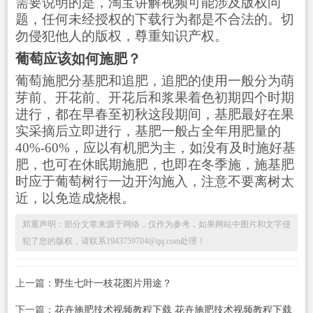
需要说明的是，淘宝讲解视频可能涉及版权问
题，任何未经授权的下载行为都是不合法的。切
勿侵犯他人的版权，尊重知识产权。
葡萄应该如何施肥？
葡萄施肥分基肥和追肥，追肥的使用一般分为萌
芽前、开花前、开花后和浆果着色初期四个时期
进行，都在早春至初秋这段期间，基肥最好在果
实采摘后立即进行，基肥一般占全年用肥量的
40%-60%，应以有机肥为主，如没有及时施好基
肥，也可在休眠期施肥，也即在冬季施，施基肥
时应于葡萄树行一边开沟施入，注意不要离树太
近，以免造成烧根。
郑重声明：部分文章来源于网络，仅作为参考，如果网站中图片和文字侵
犯了您的版权，请联系1943759704@qq.com处理！
上一篇：
野生七叶一枝花图片用途？
下一篇：
花卉施肥技术视频教程下载 花卉施肥技术视频教程下载