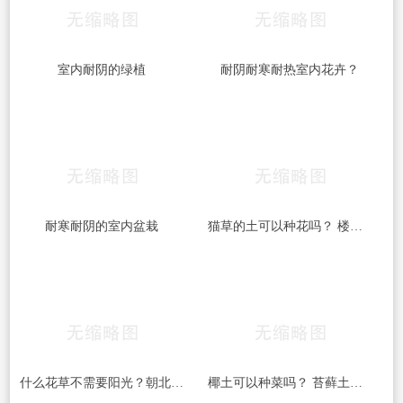
室内耐阴的绿植
耐阴耐寒耐热室内花卉？
耐寒耐阴的室内盆栽
猫草的土可以种花吗？ 楼顶积土可以种花吗？
什么花草不需要阳光？朝北阳台种花草大全？
椰土可以种菜吗？ 苔藓土可以种菜吗？