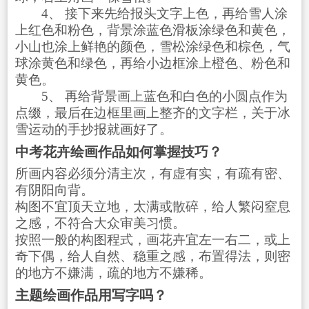
4、 接下来先给报头文字上色，再给雪人涂
上红色和粉色，背景涂蓝色滑板涂绿色和黄色，
小山也涂上鲜艳的颜色，雪松涂绿色和棕色，气
球涂黄色和绿色，再给小边框涂上橙色、粉色和
黄色。
5、 再给背景画上蓝色和白色的小圆点作为
点缀，最后在边框里画上整齐的文字栏，关于冰
雪运动的手抄报就画好了。
中考花卉绘画作品如何掌握技巧？
所画内容必须分清主次，有虚有实，有疏有密、
有阴阳向背。
构图不宜顶天立地，太满或散碎，给人繁闷窒息
之感，不符合大众审美习惯。
按照一般的构图程式，画花卉宜左一右二，或上
奇下偶，给人自然、稳重之感，布置得法，则密
的地方不嫌满，疏的地方不嫌稀。
主题绘画作品用写字吗？