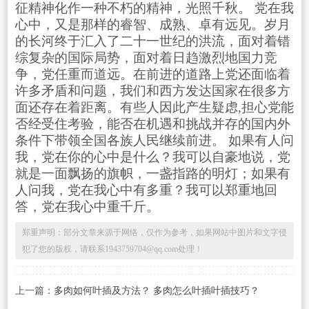
征精神化作一种不朽的精神，光照千秋。 党在我
心中，又是那样的睿智、成熟、卓有远见。岁月
的长河终于汇入了二十一世纪的洪流，面对着错
综复杂的国际局势，面对着日趋激烈地国力竞
争，党任重而道远。在前进的道路上党还面临着
许多矛盾和问题，我们和西方发达国家在很多方
面还存在着距离。有些人因此产生疑虑,担心党能
否经受住考验，能否在机遇和挑战并存的国内外
条件下带领全国各族人民继续前进。 如果有人问
我，党在你的心中是什么？我可以自豪地说，党
就是一面飘扬的旗帜，一盏指路的明灯；如果有
人问我，党在我心中有多重？我可以郑重地回
答，党在我心中重千斤。
郑重声明：部分文章来源于网络，仅作为参考，如果网站中图片和文字侵
犯了您的版权，请联系1943759704@qq.com处理！
上一篇：
多肉如何叶插及方法？ 多肉怎么叶插叶插技巧？