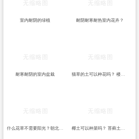
室内耐阴的绿植
耐阴耐寒耐热室内花卉？
耐寒耐阴的室内盆栽
猫草的土可以种花吗？ 楼顶积土可以种花吗？
什么花草不需要阳光？朝北阳台种花草大全？
椰土可以种菜吗？ 苔藓土可以种菜吗？