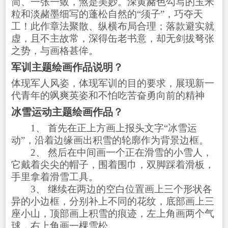
简、一张一敛，煞是美妙。深黄赭色勾写的玉米
粒和淡赭墨细写的蓬松自然的“须子”，巧夺天
工！此作章法聚散、纵横布局合理；落款避实就
虚，且不主故常，深得缶老书意，却无剑拔弩张
之势，与画格甚侔。
军训主题绘画作品说明？
体现军人风姿，体现军训的目的要求，展现新一
代青年的飒爽英姿和不怕吃苦奋勇向前的精神
冰雪运动主题绘画作品？
1、 首先在正上方画上报头文字“冰雪运
动”，沿着边缘画出积雪的轮廓作为背景边框。
2、 然后在中间画一个正在滑雪的小雪人，
它戴着尖尖的帽子，围着围巾，双脚踩着滑板，
手里拿着滑雪工具。
3、 继续在两边的空白位置画上三个形状各
异的小边框，分别补上不同的花纹，底部画上三
座小山，顶部画上积雪的痕迹，左上角画两个气
球，右上角画一棵雪松。