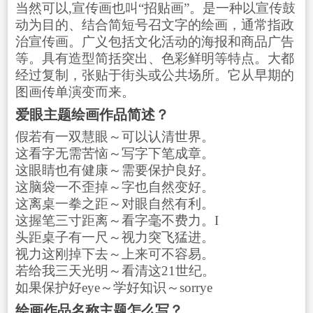
当然可以,宣传画也叫“招贴画”。是一种以宣传鼓
动为目的、结合简短号召文字的绘画，通常指政
治宣传画。广义包括文化活动的海报和商品广告
等。具有造型简括突出、色彩鲜明等特点。大都
经过复制，张贴于街头或公共场所。它从早期的
图画传单演变而来。
爱眼主题绘画作品简述？
假若有一双慧眼～可以认清世界。
这看字无需苦恼～写字下笔成章。
这眼睛也有健康～需要保护良好。
这脑袋一不歪掉～字也自然变好。
这离桌一拳之距～对眼自然有利。
这握笔三寸距离～看字毫不费力。I
头距桌子有一尺～视力突飞猛进。
视力这刚掉下去～上来可不容易。
若给我三天光明～看清这21世纪。
如果保护好eye～学好知识～sorrye
绘画作品名称主题怎么写？