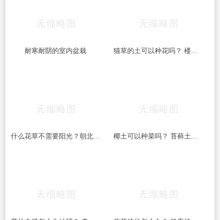
耐寒耐阴的室内盆栽
猫草的土可以种花吗？ 楼顶积土可以种花吗？
什么花草不需要阳光？朝北阳台种花草大全？
椰土可以种菜吗？ 苔藓土可以种菜吗？