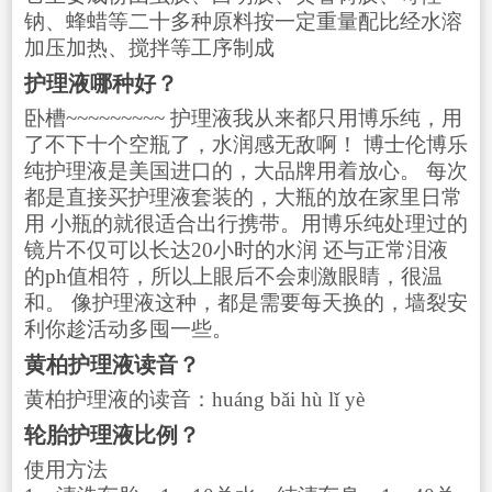
钠、蜂蜡等二十多种原料按一定重量配比经水溶
加压加热、搅拌等工序制成
护理液哪种好？
卧槽~~~~~~~~~ 护理液我从来都只用博乐纯，用
了不下十个空瓶了，水润感无敌啊！ 博士伦博乐
纯护理液是美国进口的，大品牌用着放心。 每次
都是直接买护理液套装的，大瓶的放在家里日常
用 小瓶的就很适合出行携带。用博乐纯处理过的
镜片不仅可以长达20小时的水润 还与正常泪液
的ph值相符，所以上眼后不会刺激眼睛，很温
和。 像护理液这种，都是需要每天换的，墙裂安
利你趁活动多囤一些。
黄柏护理液读音？
黄柏护理液的读音：huáng bǎi hù lǐ yè
轮胎护理液比例？
使用方法