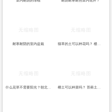
室内耐阴的绿植
耐阴耐寒耐热室内花卉？
耐寒耐阴的室内盆栽
猫草的土可以种花吗？ 楼顶积土可以种花吗？
什么花草不需要阳光？朝北阳台种花草大全？
椰土可以种菜吗？ 苔藓土可以种菜吗？