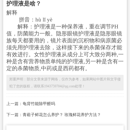
护理液是啥？
解释
拼音：hù lǐ yè
解释：护理液是一种保养液，重在调节PH
值，防菌能力一般。隐形眼镜护理液是隐形眼镜
族每天都要用的，镜片表面的沉积物和病原菌必
须先用护理液去除，这样接下来的杀菌保存才能
有效进行。女性护理液从成分上可大致分两种,一
种是含有营养物质单纯的护理液,另一种是含有一
定的杀菌物质,中药或是西药都有。
郑重声明：部分文章来源于网络，仅作为参考，如果网站中图片和文字侵
犯了您的版权，请联系1943759704@qq.com处理！
上一篇：
龟背竹能除甲醛吗
下一篇：
青葙子鲜花怎么养护？ 玫瑰鲜花养护方法？