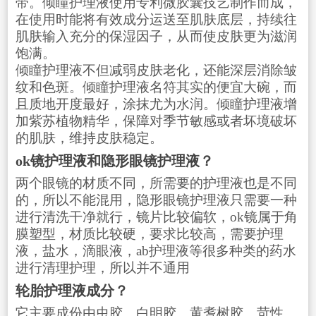
带。倾瞳护理液使用专利微胶囊技艺制作而成，
在使用时能将有效成分运送至肌肤底层，持续往
肌肤输入充分的保湿因子，从而使皮肤更为滋润
饱满。
倾瞳护理液不但减弱皮肤老化，还能深层消除皱
纹和色斑。倾瞳护理液名符其实的便宜大碗，而
且质地开度最好，涂抹尤为水润。倾瞳护理液增
加紫苏植物精华，保障对季节敏感或者坏境破坏
的肌肤，维持皮肤稳定。
ok镜护理液和隐形眼镜护理液？
两个眼镜的材质不同，所需要的护理液也是不同
的，所以不能混用，隐形眼镜护理液只需要一种
进行清洗干净就行，镜片比较偏软，ok镜属于角
膜塑型，材质比较硬，要求比较高，需要护理
液，盐水，滴眼液，ab护理液等很多种类的药水
进行清理护理，所以并不通用
轮胎护理液成分？
它主要成份由虫胶、白明胶、黄耆树胶、苛性