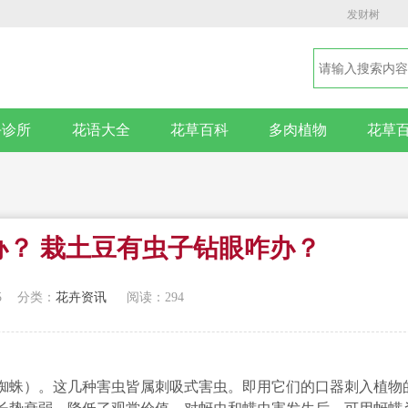
发财树
卉诊所
花语大全
花草百科
多肉植物
花草
办？ 栽土豆有虫子钻眼咋办？
5
分类：
花卉资讯
阅读：294
蜘蛛）。这几种害虫皆属刺吸式害虫。即用它们的口器刺入植物