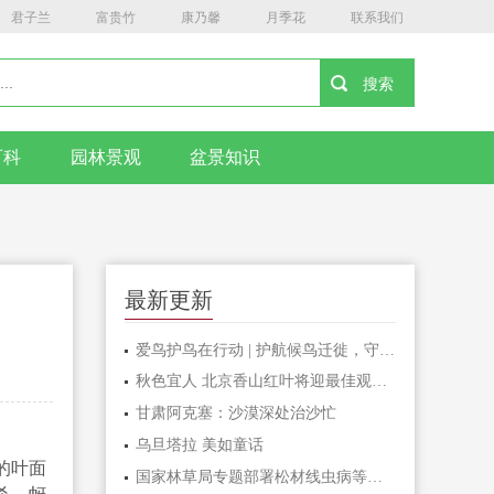
君子兰
富贵竹
康乃馨
月季花
联系我们
百科
园林景观
盆景知识
最新更新
爱鸟护鸟在行动 | 护航候鸟迁徙，守护鸟类家园！哈尔滨青少年在行动……
秋色宜人 北京香山红叶将迎最佳观赏期
甘肃阿克塞：沙漠深处治沙忙
乌旦塔拉 美如童话
的叶面
国家林草局专题部署松材线虫病等疫情防控工作