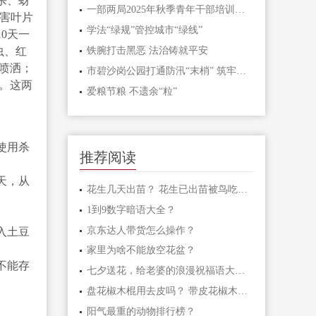
杀、蚜
一部两局2025年秋季青年干部培训班和处级干部进修班开班
危害叶片
学法“绿规”管控城市“绿线”
0天一
虫、红
铁腕打击黑恶 法治铸就平安
液喷洒；
市碧沙岗公园打通防汛“末梢” 筑牢生态安全屏障
。这两
爱粮节粮 不遗余“粒”
使用杀
推荐阅读
天，从
花生几天出苗？ 花生已出苗被鸟吃怎么办？
1到9数字暗语大全？
京东达人带货怎么操作？
入土豆
家里为啥不能放空花盆？
不能存
七夕送花，给老婆的浪漫祝福语大汇总
盘花椒木棍用去皮吗？ 带皮花椒木棍怎样盘玩？
阳气最重的动物排行榜？