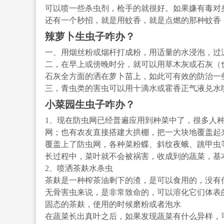
可以喷一些杀虫剂，枪手的就很好。如果嫌有毒对
还有一个秒招，就是用蚊香，就是点燃的那种蚊香
辣萝卜生虫子咋办？
一、用烟丝粉或烟杆打成粉，用适量的水浸泡，过
二，在早上或傍晚时分，就可以用草木灰或石灰（
石灰全方面的洒在萝卜苗上，如此可有效的防治一
三，青虫类的害虫可以用十滴水或霍香正气液兑水
小菜园生虫子咋办？
1、现在防虫网已经普遍应用到种菜中了，很多人
网；也有农友直接搭建大拱棚，把一大块地覆盖起
覆盖上了防虫网，各种菜粉蝶、斜纹夜蛾、跳甲虫
长过程中，菜叶就不会被祸害，收成到的蔬菜，基
2、喷洒茶麸水杀虫
茶麸是一种榨茶油剩下的渣，是可以食用的，没有
无骨害虫来说，是非常致命的，可以溶化它们体表
固态的茶麸，使用的时候磨粉或者泡水
在蔬菜长出真叶之后，如果发现蔬菜有什么异样，