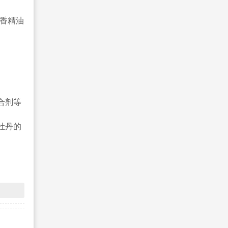
、香精油
合剂等
牡丹的