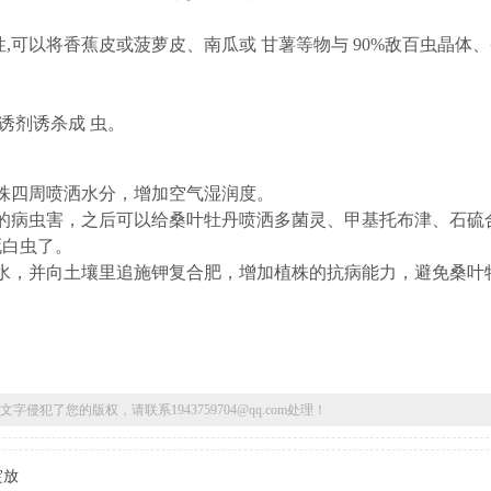
性,可以将香蕉皮或菠萝皮、南瓜或 甘薯等物与 90%敌百虫晶体
诱剂诱杀成 虫。
株四周喷洒水分，增加空气湿润度。
的病虫害，之后可以给桑叶牡丹喷洒多菌灵、甲基托布津、石硫
死白虫了。
水，并向土壤里追施钾复合肥，增加植株的抗病能力，避免桑叶
了您的版权，请联系1943759704@qq.com处理！
绽放