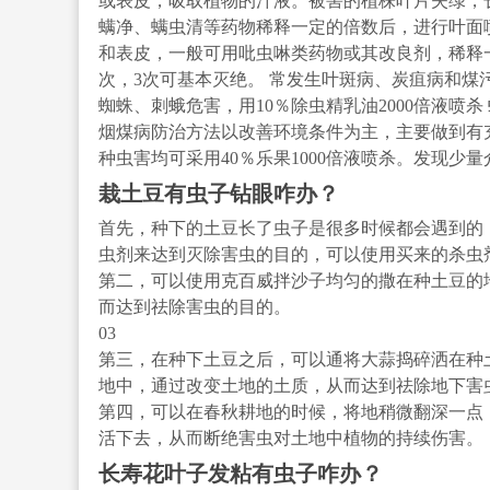
或表皮，吸取植物的汁液。被害的植株叶片失绿，
螨净、螨虫清等药物稀释一定的倍数后，进行叶面喷
和表皮，一般可用吡虫啉类药物或其改良剂，稀释
次，3次可基本灭绝。 常发生叶斑病、炭疽病和煤污
蜘蛛、刺蛾危害，用10％除虫精乳油2000倍液喷
烟煤病防治方法以改善环境条件为主，主要做到有
种虫害均可采用40％乐果1000倍液喷杀。发现少
栽土豆有虫子钻眼咋办？
首先，种下的土豆长了虫子是很多时候都会遇到的
虫剂来达到灭除害虫的目的，可以使用买来的杀虫
第二，可以使用克百威拌沙子均匀的撒在种土豆的
而达到祛除害虫的目的。
03
第三，在种下土豆之后，可以通将大蒜捣碎洒在种
地中，通过改变土地的土质，从而达到祛除地下害
第四，可以在春秋耕地的时候，将地稍微翻深一点
活下去，从而断绝害虫对土地中植物的持续伤害。
长寿花叶子发粘有虫子咋办？