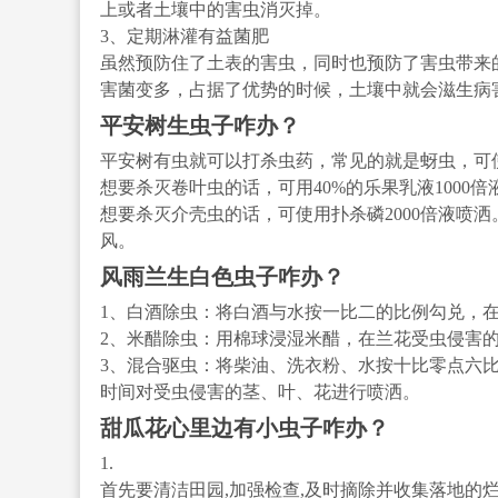
上或者土壤中的害虫消灭掉。
3、定期淋灌有益菌肥
虽然预防住了土表的害虫，同时也预防了害虫带来
害菌变多，占据了优势的时候，土壤中就会滋生病
平安树生虫子咋办？
平安树有虫就可以打杀虫药，常见的就是蚜虫，可使用
想要杀灭卷叶虫的话，可用40%的乐果乳液1000倍
想要杀灭介壳虫的话，可使用扑杀磷2000倍液喷
风。
风雨兰生白色虫子咋办？
1、白酒除虫：将白酒与水按一比二的比例勾兑，
2、米醋除虫：用棉球浸湿米醋，在兰花受虫侵害
3、混合驱虫：将柴油、洗衣粉、水按十比零点六
时间对受虫侵害的茎、叶、花进行喷洒。
甜瓜花心里边有小虫子咋办？
1.
首先要清洁田园,加强检查,及时摘除并收集落地的烂