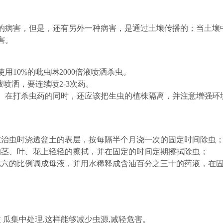
的病害，但是，还有另外一种病害，是通过土壤传播的；当土壤
害。
10%的吡虫啉2000倍液喷洒杀虫。
液喷洒，要连续喷2-3次药。
洒。在打杀虫药的同时，还应该把生虫的植株隔离，并注意增强环
在治虫时浇透盆土的表层，按每隔半个月浇一次的固定时间除虫
的茎、叶、花上轻轻的擦拭，并在固定的时间定期擦拭除虫；
比六的比例调成母液，并用水稀释成含油百分之三十的药液，在
 瓜集中处理,这样能够减少虫源,减轻危害。