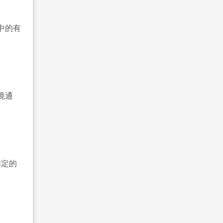
中的有
境通
；
固定的