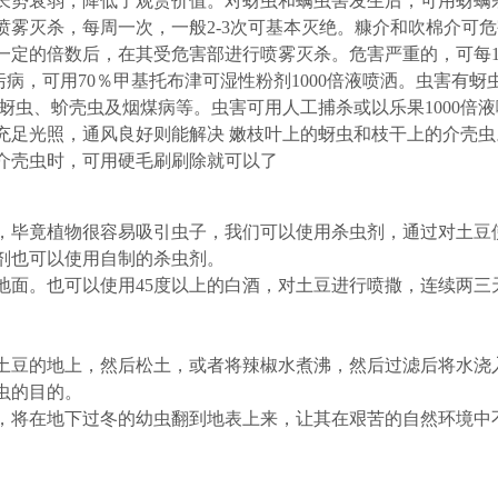
长势衰弱，降低了观赏价值。对蚜虫和螨虫害发生后，可用蚜螨
雾灭杀，每周一次，一般2-3次可基本灭绝。糠介和吹棉介可
一定的倍数后，在其受危害部进行喷雾灭杀。危害严重的，可每1
病，可用70％甲基托布津可湿性粉剂1000倍液喷洒。虫害有蚜
杀 蚜虫、蚧壳虫及烟煤病等。虫害可用人工捕杀或以乐果1000倍
充足光照，通风良好则能解决 嫩枝叶上的蚜虫和枝干上的介壳虫
量介壳虫时，可用硬毛刷刷除就可以了
，毕竟植物很容易吸引虫子，我们可以使用杀虫剂，通过对土豆
剂也可以使用自制的杀虫剂。
地面。也可以使用45度以上的白酒，对土豆进行喷撒，连续两三
土豆的地上，然后松土，或者将辣椒水煮沸，然后过滤后将水浇
虫的目的。
，将在地下过冬的幼虫翻到地表上来，让其在艰苦的自然环境中