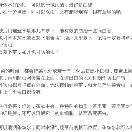
身体不好的话，可以试一试用醋，最好是白醋。
，在一旁点燃，即可以杀虫，又有渺渺烟雾，很有意境的哟。
滤后用烟丝水喷那几垄萝卜，能有效的防治一些病虫害。
也可草木灰水或石灰水混合喷）洒那几垄萝卜，记得一定要将草
些害虫。
喷萝卜苗，如此也可防治虫子。
种菜的时候，都会把菜地分成若干垄，然后搭建小拱棚，覆盖上
来，再用防虫网覆盖在上面，在进出口的地方也制作防虫门帘
等害虫都被拦截在外面，无法接触到菜苗，就无法产生菜青虫，
本上一个虫口都没有。
任何危害；但是，茶麸中有一种特殊的物质：茶皂素，茶皂素对
的细胞膜，还可以溶解它们的血细胞，从而杀死害虫。
可以喷洒茶麸水，同时淋灌到蔬菜苗的根部位置。茶麸水就可以