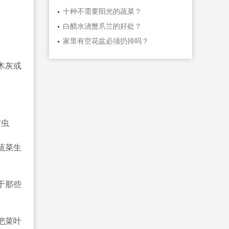
十种不需要阳光的蔬菜？
白醋水浇蟹爪兰的好处？
家里有空花盆必须扔掉吗？
木灰或
防虫
蔬菜生
于那些
把菜叶