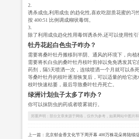
2.
诱杀成虫,利用成虫 的趋化性,喜欢吃甜质花蜜的习
按 400:51 比例调成糊状毒饵。
3.
除了利用成虫趋化性用毒饵诱杀外,还可以使用性引
牡丹花起白色虫子咋办？
需要将桑叶牡丹搬移到半阴、通风的环境下，向植
需要将长白虫的桑叶牡丹枝叶剪掉以免免诱发其它
药剂，隔5天喷洒一次，连续喷洒一个月就可以杀
等桑叶牡丹的枝叶逐渐恢复后，可以适量的给它浇
枝叶快速枯萎，最后导致桑叶牡丹死亡。
绿洲计划虫子太多了咋办？
你可以抹防虫的药或者喷雾就行。
郑重声明：部分文章来源于网络，仅作为参考，如果网站中图片和文字侵犯
上一篇：
北京郁金香文化节下周开幕 400万株花朵将陆续