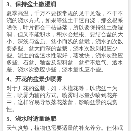
3、保持盆土微湿润
夏季高温，千万不要按常规的见干见湿，不干不
浇的浇水方式，如果等盆土干透再浇，那么根系
晒伤，叶片都会干枯垂落，所以要保持盆土微湿
润，但又不能积水，积水会烂根。要结合盆的大
小、深浅与盆质。盆小而浅的盆栽，浇水的次数
要多些。盆大而深的盆栽，浇水次数则相应少
些。泥土的盆透水性能好，蒸发快，浇水次数应
多些。石盆、釉盆及塑料盆，盆壁不透气、透水
差、浇水次数应少些，浇水量也应小些。
4、开花的盆景少喷雾
对于开花的盆栽，如，木槿花等，以浇盆土为
主，喷雾为辅的方式。喷雾时尽量少喷到花卉
中，这样容易导致落花落蕾，影响盆景的观赏
性。
5、浇水时适量施肥
天气炎热，植物也需要适量的补充养分。但休眠