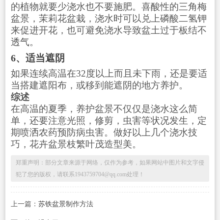
的植物就要少浇水也不要施肥。喜酸性的三角梅
盆景，茉莉花盆栽，浇水时可以兑上磷酸二氢钾
来促进开花，也可避免浇水导致盆土过于板结不
透气。
6、适当遮阴
如果连续高温在32度以上而且未下雨，还是要适
当搭建遮阳布，或移到能遮阴的地方养护。
综述
在高温的夏季，养护盆景不仅仅是浇水这么简
单，还要注意光照，修剪，虫害等状况发生，定
期喷洒农药预防病虫害。做好以上几个浇水技
巧，花卉盆景枝繁叶茂造型美。
郑重声明：部分文章来源于网络，仅作为参考，如果网站中图片和文字侵
犯了您的版权，请联系1943759704@qq.com处理！
上一篇：
苏铁盆景制作方法