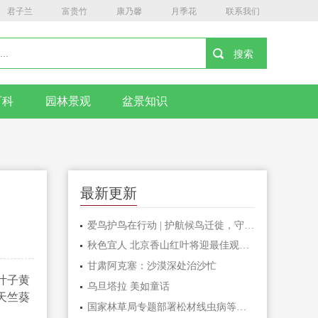
君子兰
富贵竹
康乃馨
月季花
联系我们
百科
园林景观
盆景知识
最新更新
爱鸟护鸟在行动 | 护航候鸟迁徙，守护鸟类家园！哈尔滨青少年在行动……
秋色宜人 北京香山红叶将迎最佳观赏期
甘肃阿克塞：沙漠深处治沙忙
叶子黄
乌旦塔拉 美如童话
天竺葵
国家林草局专题部署松材线虫病等疫情防控工作