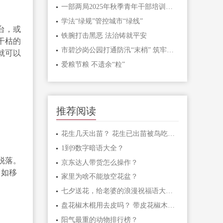
一部两局2025年秋季青年干部培训班和处级干部进修班开班
学法“绿规”管控城市“绿线”
台，或
铁腕打击黑恶 法治铸就平安
干枯的
市碧沙岗公园打通防汛“末梢” 筑牢生态安全屏障
就可以
爱粮节粮 不遗余“粒”
推荐阅读
花生几天出苗？ 花生已出苗被鸟吃怎么办？
1到9数字暗语大全？
脱落。
京东达人带货怎么操作？
，如移
家里为啥不能放空花盆？
七夕送花，给老婆的浪漫祝福语大汇总
盘花椒木棍用去皮吗？ 带皮花椒木棍怎样盘玩？
阳气最重的动物排行榜？