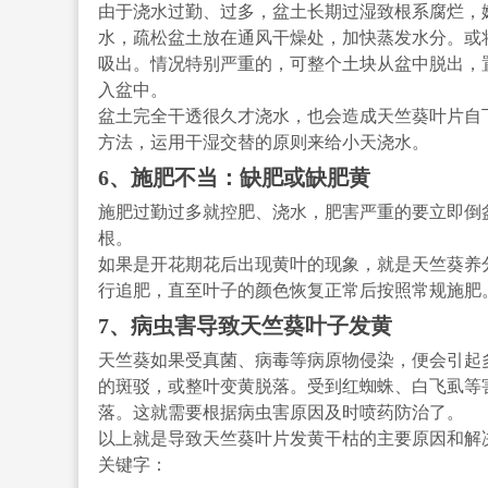
由于浇水过勤、过多，盆土长期过湿致根系腐烂，
水，疏松盆土放在通风干燥处，加快蒸发水分。或
吸出。情况特别严重的，可整个土块从盆中脱出，
入盆中。
盆土完全干透很久才浇水，也会造成天竺葵叶片自
方法，运用干湿交替的原则来给小天浇水。
6、施肥不当：缺肥或缺肥黄
施肥过勤过多就控肥、浇水，肥害严重的要立即倒
根。
如果是开花期花后出现黄叶的现象，就是天竺葵养
行追肥，直至叶子的颜色恢复正常后按照常规施肥
7、病虫害导致天竺葵叶子发黄
天竺葵如果受真菌、病毒等病原物侵染，便会引起
的斑驳，或整叶变黄脱落。受到红蜘蛛、白飞虱等
落。这就需要根据病虫害原因及时喷药防治了。
以上就是导致天竺葵叶片发黄干枯的主要原因和解
关键字：