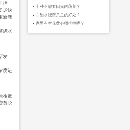
即控
十种不需要阳光的蔬菜？
份尽快
白醋水浇蟹爪兰的好处？
重新栽
家里有空花盆必须扔掉吗？
整浇水
新发
浓度进
绿相嵌
变黄脱