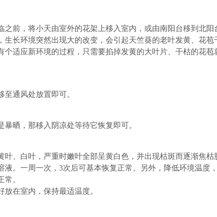
临之前，将小天由室外的花架上移入室内，或由南阳台移到北阳
，生长环境突然出现大的改变，会引起天竺葵的老叶发黄、花苞
有个适应新环境的过程，只需要掐掉发黄的大叶片、干枯的花苞
移至通风处放置即可。
是暴晒，那移入阴凉处等待它恢复即可。
黄叶、白叶，严重时嫩叶全部呈黄白色，并出现枯斑而逐渐焦枯
溶液。一周一次，3次后可基本恢复正常。另外，降低环境温度
正常。
好放在室内，保持最适温度。