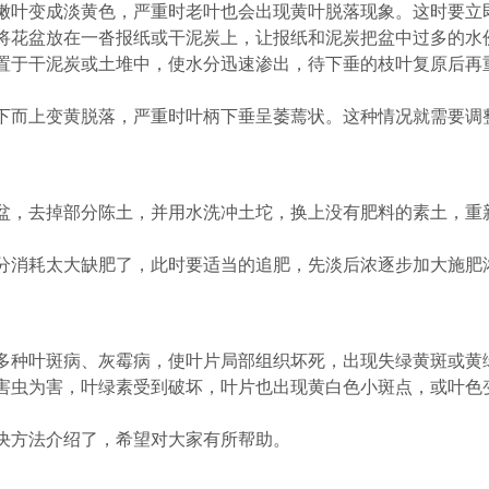
嫩叶变成淡黄色，严重时老叶也会出现黄叶脱落现象。这时要立
将花盆放在一沓报纸或干泥炭上，让报纸和泥炭把盆中过多的水
置于干泥炭或土堆中，使水分迅速渗出，待下垂的枝叶复原后再
下而上变黄脱落，严重时叶柄下垂呈萎蔫状。这种情况就需要调
盆，去掉部分陈土，并用水洗冲土坨，换上没有肥料的素土，重
分消耗太大缺肥了，此时要适当的追肥，先淡后浓逐步加大施肥
。
多种叶斑病、灰霉病，使叶片局部组织坏死，出现失绿黄斑或黄
害虫为害，叶绿素受到破坏，叶片也出现黄白色小斑点，或叶色
决方法介绍了，希望对大家有所帮助。