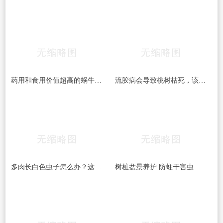
药用和食用价值超高的蜗牛 是益虫还是害虫？
流胶病会导致桃树枯死，该如何预防和治疗桃树流胶病呢
多肉长白色虫子怎么办？这6种方法,3天就能一扫而光!
树桩盆景养护 防蛀干害虫的几种方法