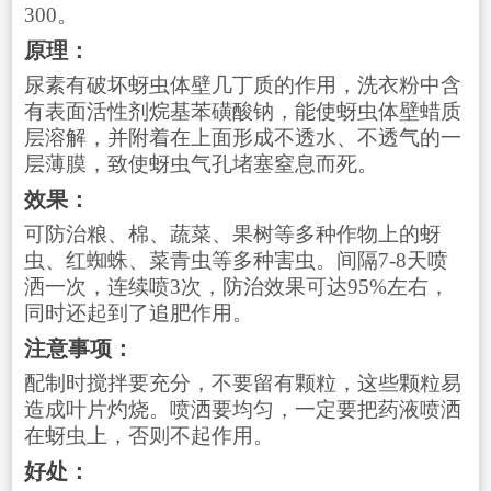
300。
原理：
尿素有破坏蚜虫体壁几丁质的作用，洗衣粉中含
有表面活性剂烷基苯磺酸钠，能使蚜虫体壁蜡质
层溶解，并附着在上面形成不透水、不透气的一
层薄膜，致使蚜虫气孔堵塞窒息而死。
效果：
可防治粮、棉、蔬菜、果树等多种作物上的蚜
虫、红蜘蛛、菜青虫等多种害虫。间隔7-8天喷
洒一次，连续喷3次，防治效果可达95%左右，
同时还起到了追肥作用。
注意事项：
配制时搅拌要充分，不要留有颗粒，这些颗粒易
造成叶片灼烧。喷洒要均匀，一定要把药液喷洒
在蚜虫上，否则不起作用。
好处：