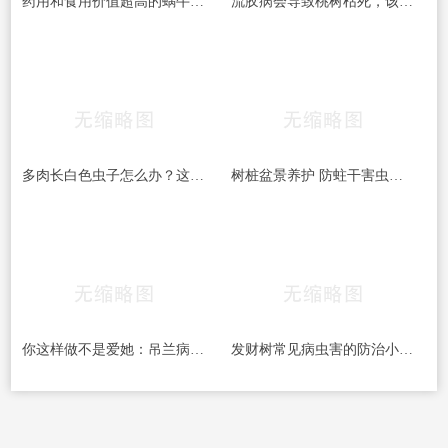
药用和食用价值超高的蜗牛 是益虫还是害虫？
流胶病会导致桃树枯死，该如何预防和治疗桃树流胶病呢
多肉长白色虫子怎么办？这6种方法,3天就能一扫而光!
树桩盆景养护 防蛀干害虫的几种方法
你这样做不是爱她：吊兰病虫害的防病规律、原因和防治方法
发财树常见病虫害的防治小妙招，你还不赶紧收藏了！