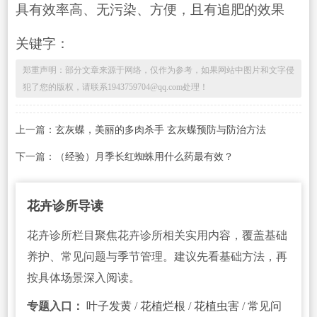
具有效率高、无污染、方便，且有追肥的效果
关键字：
郑重声明：部分文章来源于网络，仅作为参考，如果网站中图片和文字侵
犯了您的版权，请联系1943759704@qq.com处理！
上一篇：
玄灰蝶，美丽的多肉杀手 玄灰蝶预防与防治方法
下一篇：
（经验）月季长红蜘蛛用什么药最有效？
花卉诊所导读
花卉诊所栏目聚焦花卉诊所相关实用内容，覆盖基础
养护、常见问题与季节管理。建议先看基础方法，再
按具体场景深入阅读。
专题入口：
叶子发黄
/
花植烂根
/
花植虫害
/
常见问