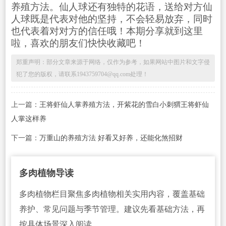
养殖方法。仙人球还有独特的花语，送给对方仙
人球既是代表对他的坚持，不会轻易放弃，同时
也代表着对对方的信任哦！本期分享就到这里
啦，喜欢的朋友们快快收藏吧！
郑重声明：部分文章来源于网络，仅作为参考，如果网站中图片和文字侵
犯了您的版权，请联系1943759704@qq.com处理！
上一篇：
王将虾仙人掌养殖方法，开紫花的雪白小刺猬王将虾仙
人掌这样养
下一篇：
万重山的养殖方法 好看又好养，还能化煞招财
多肉植物导读
多肉植物栏目聚焦多肉植物相关实用内容，覆盖基础
养护、常见问题与季节管理。建议先看基础方法，再
按具体场景深入阅读。