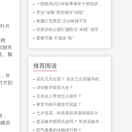
一部两局2025年秋季青年干部培训班和处级干部进修班开班
学法“绿规”管控城市“绿线”
铁腕打击黑恶 法治铸就平安
，叶片
市碧沙岗公园打通防汛“末梢” 筑牢生态安全屏障
爱粮节粮 不遗余“粒”
土稍
此较长
土、颗
推荐阅读
须，并
花生几天出苗？ 花生已出苗被鸟吃怎么办？
竹片刮
1到9数字暗语大全？
京东达人带货怎么操作？
家里为啥不能放空花盆？
七夕送花，给老婆的浪漫祝福语大汇总
根，
盘花椒木棍用去皮吗？ 带皮花椒木棍怎样盘玩？
幼株后
阳气最重的动物排行榜？