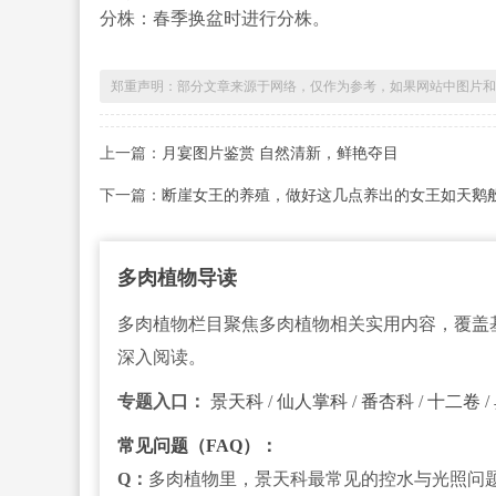
分株：春季换盆时进行分株。
郑重声明：部分文章来源于网络，仅作为参考，如果网站中图片和文字侵犯
上一篇：
月宴图片鉴赏 自然清新，鲜艳夺目
下一篇：
断崖女王的养殖，做好这几点养出的女王如天鹅
多肉植物导读
多肉植物栏目聚焦多肉植物相关实用内容，覆盖
深入阅读。
专题入口：
景天科
/
仙人掌科
/
番杏科
/
十二卷
/
常见问题（FAQ）：
Q：
多肉植物里，景天科最常见的控水与光照问