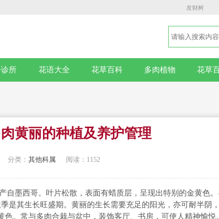
发财树
卉诊所
花语大全
花草百科
多肉植物
花草
多肉黄丽的种植及养护管理
分类：
其他科属
阅读：1152
，产自墨西哥。叶片松散，表面有蜡质层，呈现出特别的金黄色。
春秋季是其生长旺盛期。黄丽的生长需要充足的阳光，亦可耐半阴
黄色。常与多肉合栽与盆中，装饰客厅、书房，可使人精神愉悦