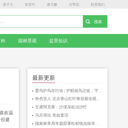
君子兰
富贵竹
康乃馨
月季花
联系我们
百科
园林景观
盆景知识
最新更新
爱鸟护鸟在行动 | 护航候鸟迁徙，守护鸟类家园！哈尔滨青少年在行动……
秋色宜人 北京香山红叶将迎最佳观赏期
甘肃阿克塞：沙漠深处治沙忙
喜欢温
乌旦塔拉 美如童话
，但避
国家林草局专题部署松材线虫病等疫情防控工作
。