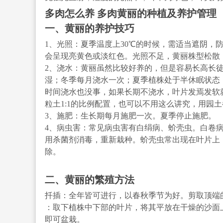
多肉怎么养 多肉黄丽的种植及养护管理
一、黄丽的养护技巧
1、光照：夏季温度上30℃的时候，需适当遮阴，
会呈现亮黄色或淡红色。光照不足，黄丽株型松散
2、浇水：黄丽虽然比较好养的，但是容易长高长
湿；冬季每月浇水一次；夏季植株处于半休眠状态
时间浇水也没事，如果长期不浇水，叶片发焉发软
粒土1:1的比例配置，也可以不用这么讲究，用园
3、施肥：生长期每月施肥一次。夏季停止施肥。
4、病虫害：常见病虫害有白绢病、蚧壳虫。白卷
用杀菌剂消毒，重新栽种。蚧壳虫常出现在叶片上
除。
二、黄丽的繁殖方法
扦插：全年皆可进行，以春秋季节为好。剪取顶端的
：取下植株中下部的叶片，将其平放在干燥的沙面
即可盆栽。