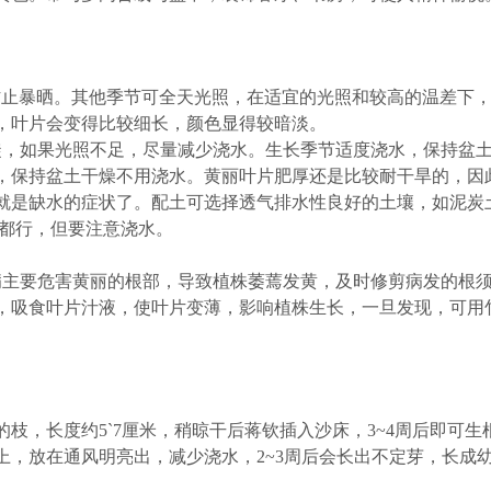
防止暴晒。其他季节可全天光照，在适宜的光照和较高的温差下
，叶片会变得比较细长，颜色显得较暗淡。
徒，如果光照不足，尽量减少浇水。生长季节适度浇水，保持盆
，保持盆土干燥不用浇水。黄丽叶片肥厚还是比较耐干旱的，因
就是缺水的症状了。配土可选择透气排水性良好的土壤，如泥炭
土都行，但要注意浇水。
病主要危害黄丽的根部，导致植株萎蔫发黄，及时修剪病发的根
，吸食叶片汁液，使叶片变薄，影响植株生长，一旦发现，可用
枝，长度约5`7厘米，稍晾干后蒋钦插入沙床，3~4周后即可生
上，放在通风明亮出，减少浇水，2~3周后会长出不定芽，长成