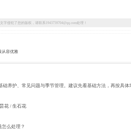
了您的版权，请联系1943759704@qq.com处理！
般从容优雅
基础养护、常见问题与季节管理。建议先看基础方法，再按具体
昙花
/
生石花
题怎么处理？