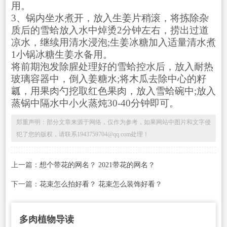
用。
3、锅内坐水煮开，放入生姜片稍滚，将拣除杂
质后的雪蛤放入水中焯烫2分钟左右，捞出过道
凉水，继续用清水浸泡;生姜冰糖加入适量清水煮
1小锅冰糖生姜水备用。
将前期泡发除腥处理好的雪蛤控水后，放入耐热
玻璃容器中，倒入姜糖水;将木瓜去除中心的籽
瓤，用果肉勺挖取红色果肉，放入雪蛤碗中;放入
蒸锅中隔水中小火蒸炖30-40分钟即可。
郑重声明：部分文章来源于网络，仅作为参考，如果网站中图片和文字侵
犯了您的版权，请联系1943759704@qq.com处理！
上一篇：
想个带花的网名？ 2021带花的网名？
下一篇：
花束怎么拍好看？ 花束怎么装饰好看？
多肉植物导读