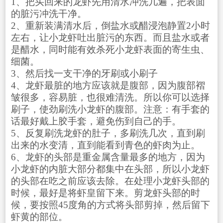
1、把买回来的龙虾先用清水冲洗几遍，把表面
的脏污冲洗干净。
2、重新装满清水后，倒盐水或醋浸泡静置2小时
左右，让小龙虾吐出脏污的东西。而且盐水或者
是醋水，同时能有效杀死小龙虾表面的寄生虫、
细菌。
3、然后找一支干净的牙刷或小刷子
4、龙虾最脏的地方应该就是腹部，因为腹部褶
皱很多，容易脏，也很难清洗。所以你可以选择
刷子，使劲刷洗小龙虾的腹部。注意：有手套的
话最好戴上胶手套，避免伤到自己的手。
5、反复刷洗龙虾的肚子，多刷洗几次，直到刷
出来的水变清，直到能看到青色的虾肉为止。
6、龙虾的头部是重金属含量最多的地方，因为
小龙虾的内脏大部分都集中在头部，所以小龙虾
的头部在吃之前应该去除。在处理小龙虾头部的
时候，最好是将虾皇留下来。剪龙虾头部的时
候，要按照45度角的方式将头部剪掉，然后留下
虾黄的部位。