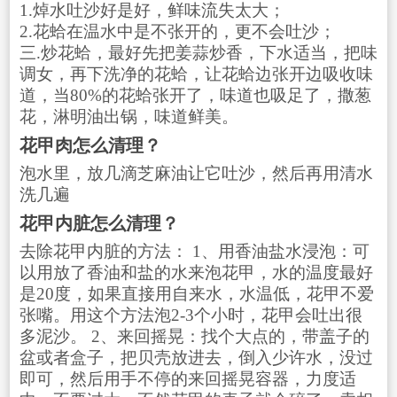
1.焯水吐沙好是好，鲜味流失太大；
2.花蛤在温水中是不张开的，更不会吐沙；
三.炒花蛤，最好先把姜蒜炒香，下水适当，把味
调女，再下洗净的花蛤，让花蛤边张开边吸收味
道，当80%的花蛤张开了，味道也吸足了，撒葱
花，淋明油出锅，味道鲜美。
花甲肉怎么清理？
泡水里，放几滴芝麻油让它吐沙，然后再用清水
洗几遍
花甲内脏怎么清理？
去除花甲内脏的方法： 1、用香油盐水浸泡：可
以用放了香油和盐的水来泡花甲，水的温度最好
是20度，如果直接用自来水，水温低，花甲不爱
张嘴。用这个方法泡2-3个小时，花甲会吐出很
多泥沙。 2、来回摇晃：找个大点的，带盖子的
盆或者盒子，把贝壳放进去，倒入少许水，没过
即可，然后用手不停的来回摇晃容器，力度适