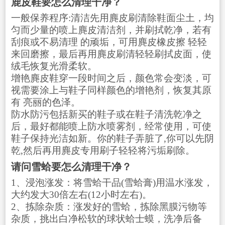
鹿皮鞋要怎么清理干净？
一般保养程序:清洁先用麂皮刷清除鞋面尘土，均
匀而少量的喷上麂皮清洁剂，并刷拭乾净，若有
刮痕或不易清理 的顽垢，可用麂皮橡皮擦 轻轻
来回磨擦，最后再用麂皮刷清轻轻刷拭皮面，使
绒毛恢复光滑柔软。
增艳麂皮鞋穿一段时间之后，颜色常会变淡，可
视需要涂上与鞋子同样颜色的增艳剂，恢复其原
有 亮丽的色泽。
防水防污包括新买的鞋子或在鞋子清洗乾净之
后，最好都能喷上防水喷雾剂，经常使用，可使
鞋子保持光洁如新。你的鞋子弄脏了,你可以先阴
乾,然后再用麂皮专用刷子轻轻将污垢刷除。
请问雪蛤要怎么清理干净？
1、浸泡涨发：将雪蛤干品(雪蛤膏)用温水涨发，
大约发大30倍左右(12小时左右)。
2、拣除杂质：涨发好的雪蛤，拣除黑膜污物等
杂质，挑出白净松软的球状蛤士蟆，洗净后备